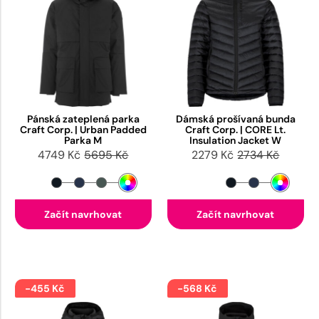
Pánská zateplená parka
Dámská prošívaná bunda
Craft Corp. | Urban Padded
Craft Corp. | CORE Lt.
Parka M
Insulation Jacket W
4749 Kč
5695 Kč
2279 Kč
2734 Kč
Začít navrhovat
Začít navrhovat
-455 Kč
-568 Kč