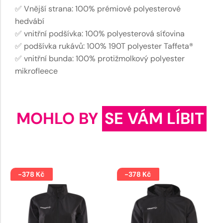
✅ Vnější strana: 100% prémiové polyesterové
hedvábí
✅ vnitřní podšívka: 100% polyesterová síťovina
✅ podšívka rukávů: 100% 190T polyester Taffeta®
✅ vnitřní bunda: 100% protižmolkový polyester
mikrofleece
MOHLO BY
SE VÁM LÍBIT
-378 Kč
-378 Kč