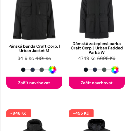
Dámská zateplená parka
Pánská bunda Craft Corp. |
Craft Corp. | Urban Padded
Urban Jacket M
Parka W
3419 Kč
4101 Kč
4749 Kč
5695 Kč
Začít navrhovat
Začít navrhovat
-946 Kč
-455 Kč