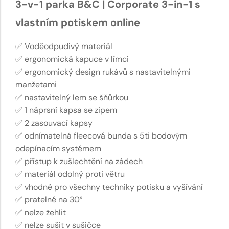
3-v-1 parka B&C | Corporate 3-in-1 s
vlastním potiskem online
✅ Voděodpudivý materiál
✅ ergonomická kapuce v límci
✅ ergonomický design rukávů s nastavitelnými
manžetami
✅ nastavitelný lem se šňůrkou
✅ 1 náprsní kapsa se zipem
✅ 2 zasouvací kapsy
✅ odnímatelná fleecová bunda s 5ti bodovým
odepínacím systémem
✅ přístup k zušlechtění na zádech
✅ materiál odolný proti větru
✅ vhodné pro všechny techniky potisku a vyšívání
✅ pratelné na 30°
✅ nelze žehlit
✅ nelze sušit v sušičce