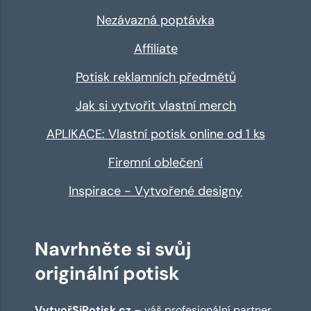
Nezávazná poptávka
Affiliate
Potisk reklamních předmětů
Jak si vytvořit vlastní merch
APLIKACE: Vlastní potisk online od 1 ks
Firemní oblečení
Inspirace - Vytvořené designy
Navrhněte si svůj
originální potisk
VytvořSiPotisk.cz
– váš profesionální partner