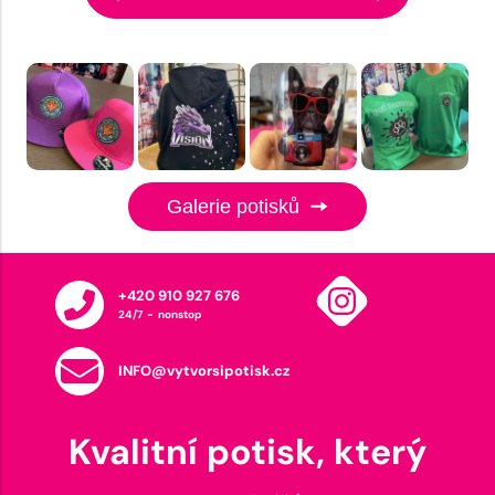
Galerie potisků
+420 910 927 676
24/7 - nonstop
INFO@vytvorsipotisk.cz
Kvalitní potisk, který