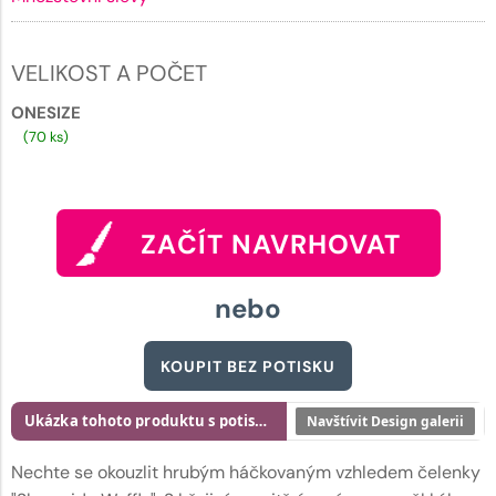
VELIKOST A POČET
ONESIZE
(70 ks)
ZAČÍT NAVRHOVAT
nebo
KOUPIT BEZ POTISKU
Ukázka tohoto produktu s potiskem
Navštívit Design galerii
Nechte se okouzlit hrubým háčkovaným vzhledem čelenky