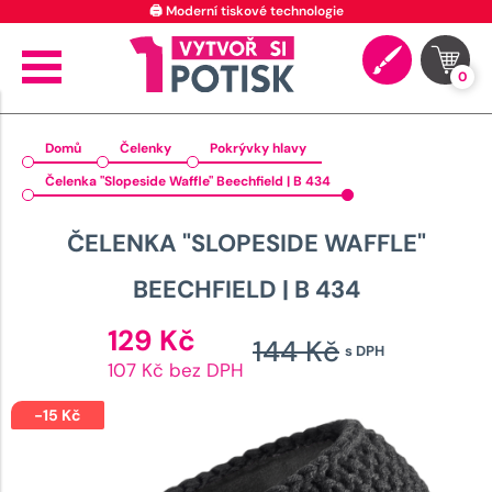
🖨️ Moderní tiskové technologie
0
Domů
Čelenky
Pokrývky hlavy
Čelenka "Slopeside Waffle" Beechfield | B 434
ČELENKA "SLOPESIDE WAFFLE"
BEECHFIELD | B 434
Aktuální
129
Kč
144
Kč
s DPH
cena
Původn
107 Kč bez DPH
je:
cena
129 Kč.
-
15
Kč
byla: