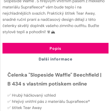
"Slopeside Waffle". S hřejivým vnitřním pásem z měkkého
materiálu Suprafleece® vám bude teplo i na
nejchladnějších svazích. Praktický štítek Tear Away,
snadné ruční praní a nadčasový design dělají z této
čelenky skvělý doplněk vašeho zimního outfitu. Buďte
stylově teplí a pohodlní! 🧣🏔️
Popis
Další informace
Čelenka "Slopeside Waffle" Beechfield |
B 434 s vlastním potiskem online
✅ Hrubý háčkovaný vzhled
✅ hřejivý vnitřní pás z materiálu Suprafleece®
✅ štítek Tear Away