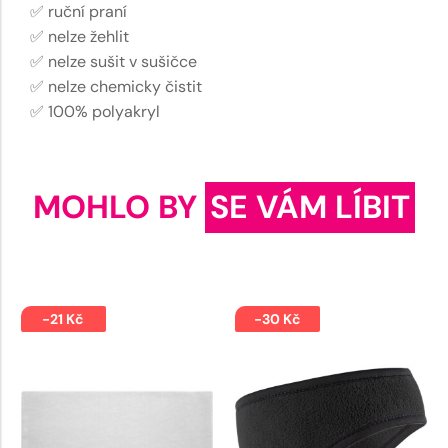
✅ ruční praní
✅ nelze žehlit
✅ nelze sušit v sušičce
✅ nelze chemicky čistit
✅ 100% polyakryl
MOHLO BY
SE VÁM LÍBIT
-21 Kč
-30 Kč