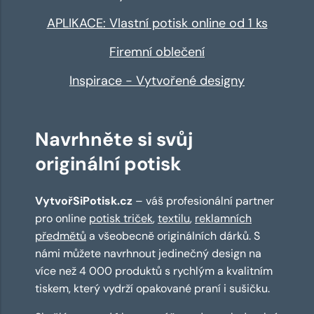
APLIKACE: Vlastní potisk online od 1 ks
Firemní oblečení
Inspirace - Vytvořené designy
Navrhněte si svůj
originální potisk
VytvořSiPotisk.cz
– váš profesionální partner
pro online
potisk triček
,
textilu
,
reklamních
předmětů
a všeobecně originálních dárků. S
námi můžete navrhnout jedinečný design na
více než 4 000 produktů s rychlým a kvalitním
tiskem, který vydrží opakované praní i sušičku.