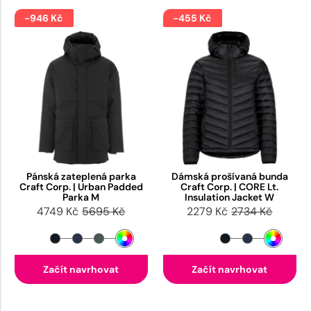
-946 Kč
-455 Kč
Pánská zateplená parka
Dámská prošívaná bunda
Craft Corp. | Urban Padded
Craft Corp. | CORE Lt.
Parka M
Insulation Jacket W
4749 Kč
5695 Kč
2279 Kč
2734 Kč
Začít navrhovat
Začít navrhovat