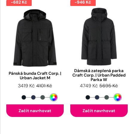
-682 Kč
-946 Kč
Dámská zateplená parka
Pánská bunda Craft Corp. |
Craft Corp. | Urban Padded
Urban Jacket M
Parka W
3419 Kč
4101 Kč
4749 Kč
5695 Kč
Začít navrhovat
Začít navrhovat