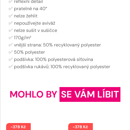
✅ reflexní detail
✅ pratelné na 40°
✅ nelze žehlit
✅ nepoužívejte aviváž
✅ nelze sušit v sušičce
✅ 170g/m²
✅ vnější strana: 50% recyklovaný polyester
✅ 50% polyester
✅ podšívka: 100% polyesterová síťovina
✅ podšívka rukávů: 100% recyklovaný polyester
MOHLO BY
SE VÁM LÍBIT
-378 Kč
-378 Kč