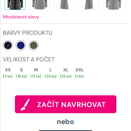
Množstevní slevy
BARVY PRODUKTU
VELIKOST A POČET
XS
S
M
L
XL
XXL
(3 ks)
(16 ks)
(13 ks)
(23 ks)
(23 ks)
(1 ks)
ZAČÍT NAVRHOVAT
nebo