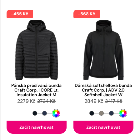
-455 Kč
-568 Kč
Pánská prošívaná bunda
Dámská softshellová bunda
Craft Corp. | CORE Lt.
Craft Corp. | ADV 2.0
Insulation Jacket M
Softshell Jacket W
2279 Kč
2734 Kč
2849 Kč
3417 Kč
Začít navrhovat
Začít navrhovat