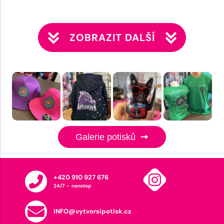
ZOBRAZIT DALŠÍ
Galerie potisků
+420 910 927 676
24/7 - nonstop
INFO@vytvorsipotisk.cz