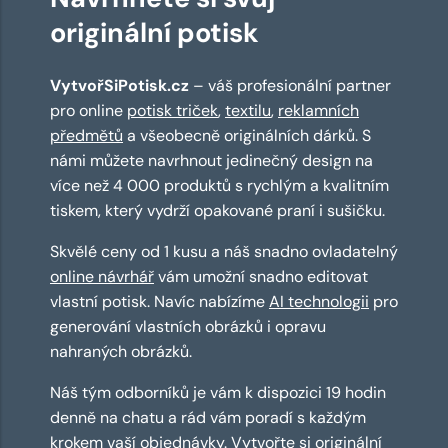
originální potisk
VytvořSiPotisk.cz
– váš profesionální partner
pro online
potisk triček
,
textilu
,
reklamních
předmětů
a všeobecně originálních dárků. S
námi můžete navrhnout jedinečný design na
více než 4 000 produktů s rychlým a kvalitním
tiskem, který vydrží opakované praní i sušičku.
Skvělé ceny od 1 kusu a náš snadno ovladatelný
online návrhář
vám umožní snadno editovat
vlastní potisk. Navíc nabízíme
AI technologii
pro
generování vlastních obrázků i opravu
nahraných obrázků.
Náš tým odborníků je vám k dispozici 19 hodin
denně na chatu a rád vám poradí s každým
krokem vaší objednávky. Vytvořte si originální