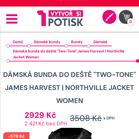
🚚 Doprava od 89 Kč
0
Domů
Dámské bundy
Bundy
Dámské
Dámská bunda do deště "Two-Tone" James Harvest | Northville
Jacket Women
DÁMSKÁ BUNDA DO DEŠTĚ "TWO-TONE"
JAMES HARVEST | NORTHVILLE JACKET
WOMEN
Aktuální
2929
Kč
3508
Kč
s DPH
cena
Původ
2 421 Kč bez DPH
je:
cena
2929 Kč.
-
579
Kč