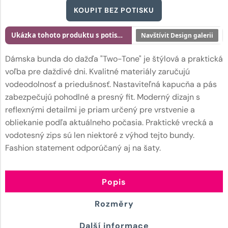
KOUPIT BEZ POTISKU
Ukázka tohoto produktu s potiskem
Navštívit Design galerii
Dámska bunda do dažďa "Two-Tone" je štýlová a praktická
voľba pre daždivé dni. Kvalitné materiály zaručujú
vodeodolnosť a priedušnosť. Nastaviteľná kapucňa a pás
zabezpečujú pohodlné a presný fit. Moderný dizajn s
reflexnými detailmi je priam určený pre vrstvenie a
obliekanie podľa aktuálneho počasia. Praktické vrecká a
vodotesný zips sú len niektoré z výhod tejto bundy.
Fashion statement odporúčaný aj na šaty.
Popis
Rozměry
Další informace