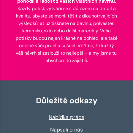
pohodlí a radost z vašich vlastních návrhů.
Každý potisk vytváříme s důrazem na detail a
kvalitu, abyste se mohli těšit z dlouhotrvajících
výsledků, ať už tisknete na bavlnu, polyester,
keramiku, sklo nebo další materiály. Vaše
potisky budou nejen krásné na pohled, ale také
odolné vůči praní a sušení. Věříme, že každý
váš návrh si zaslouží to nejlepší – a my jsme tu,
abychom to zajistili.
Důležité odkazy
Nabídka práce
Napsali o nás