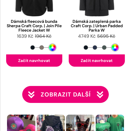
Dámská fleecová bunda
Dámská zateplená parka
Sherpa Craft Corp. | Join Pile
Craft Corp. | Urban Padded
Fleece Jacket W
Parka W
1639 Kč
1964 Kč
4749 Kč
5695 Kč
Začít navrhovat
Začít navrhovat
ZOBRAZIT DALŠÍ