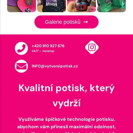
Galerie potisků
+420 910 927 676
24/7 - nonstop
INFO@vytvorsipotisk.cz
Kvalitní potisk, který
vydrží
Využíváme špičkové technologie potisku,
abychom vám přinesli maximální odolnost,