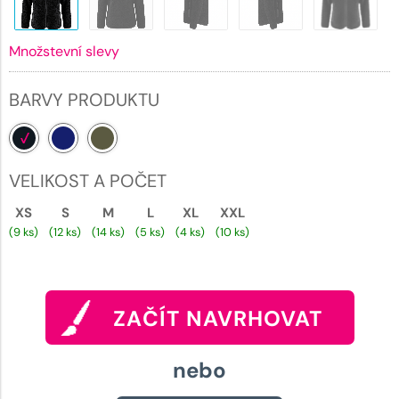
Množstevní slevy
BARVY PRODUKTU
VELIKOST A POČET
XS
S
M
L
XL
XXL
(9 ks)
(12 ks)
(14 ks)
(5 ks)
(4 ks)
(10 ks)
ZAČÍT NAVRHOVAT
nebo