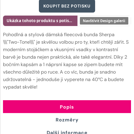
KOUPIT BEZ POTISKU
Ukázka tohoto produktu s potiskem
Navštívit Design galerii
Pohodlná a stylová dámská fleecová bunda Sherpa
\\\"Two-Tone\\\" je skvělou volbou pro ty, kteří chtějí zářit. S
moderním stojáčkem a vkusnými vsadky v kontrastní
barvě je bunda nejen praktická, ale také elegantní. Díky 2
bočním kapsám a 1 náprsní kapse se zipem budete mít
všechno důležité po ruce. A co víc, bunda je snadno
udržovatelná - jednoduše ji vyperete na 40°C a budete
vypadat skvěle!
Popis
Rozměry
Další informace