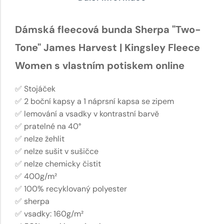
Dámská fleecová bunda Sherpa "Two-
Tone" James Harvest | Kingsley Fleece
Women s vlastním potiskem online
✅ Stojáček
✅ 2 boční kapsy a 1 náprsní kapsa se zipem
✅ lemování a vsadky v kontrastní barvě
✅ pratelné na 40°
✅ nelze žehlit
✅ nelze sušit v sušičce
✅ nelze chemicky čistit
✅ 400g/m²
✅ 100% recyklovaný polyester
✅ sherpa
✅ vsadky: 160g/m²