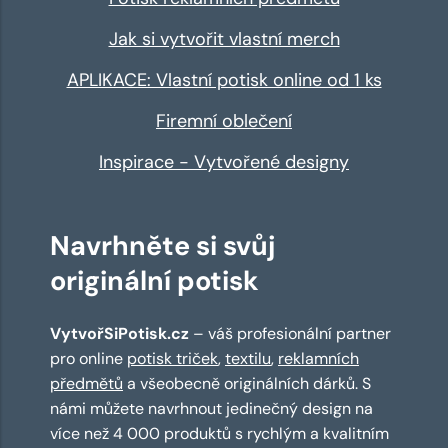
Jak si vytvořit vlastní merch
APLIKACE: Vlastní potisk online od 1 ks
Firemní oblečení
Inspirace - Vytvořené designy
Navrhněte si svůj
originální potisk
VytvořSiPotisk.cz
– váš profesionální partner
pro online
potisk triček
,
textilu
,
reklamních
předmětů
a všeobecně originálních dárků. S
námi můžete navrhnout jedinečný design na
více než 4 000 produktů s rychlým a kvalitním