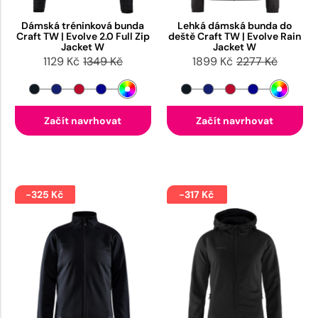
Dámská tréninková bunda
Lehká dámská bunda do
Craft TW | Evolve 2.0 Full Zip
deště Craft TW | Evolve Rain
Jacket W
Jacket W
1129 Kč
1349 Kč
1899 Kč
2277 Kč
Začít navrhovat
Začít navrhovat
-325 Kč
-317 Kč