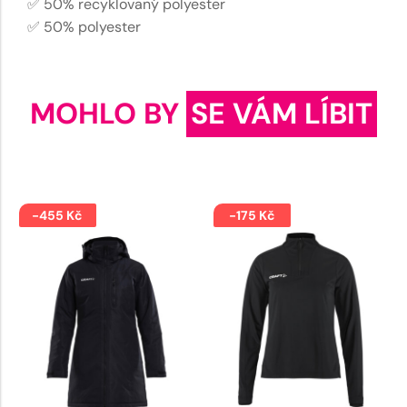
✅ 50% recyklovaný polyester
✅ 50% polyester
MOHLO BY
SE VÁM LÍBIT
-455 Kč
-175 Kč