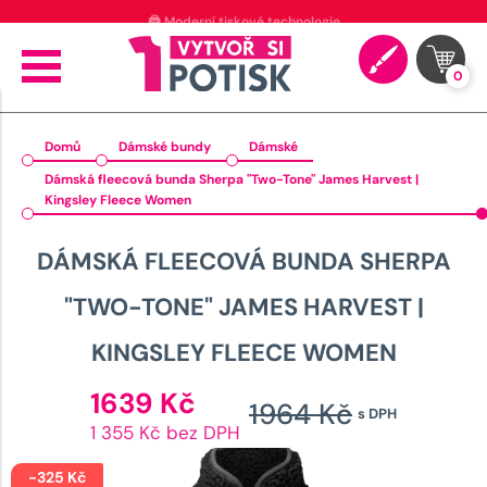
⭐ 4.9 na Google za posledních 30 dní
0
Domů
Dámské bundy
Dámské
Dámská fleecová bunda Sherpa "Two-Tone" James Harvest |
Kingsley Fleece Women
DÁMSKÁ FLEECOVÁ BUNDA SHERPA
"TWO-TONE" JAMES HARVEST |
KINGSLEY FLEECE WOMEN
Aktuální
1639
Kč
1964
Kč
s DPH
cena
Původ
1 355 Kč bez DPH
je:
cena
1639 Kč.
-
325
Kč