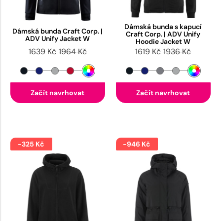
Dámská bunda s kapucí
Dámská bunda Craft Corp. |
Craft Corp. | ADV Unify
ADV Unify Jacket W
Hoodie Jacket W
1639 Kč
1964 Kč
1619 Kč
1936 Kč
Začít navrhovat
Začít navrhovat
-325 Kč
-946 Kč