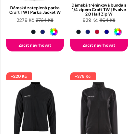
Dámská tréninková bunda s
Dámská zateplená parka
1/4 zipem Craft TW | Evolve
Craft TW | Parka Jacket W
2.0 Half Zip W
2279 Kč
2734 Kč
929 Kč
1104 Kč
Začít navrhovat
Začít navrhovat
-220 Kč
-378 Kč