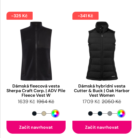
-325 Kč
-341 Kč
Dámská fleecová vesta
Dámská hybridní vesta
Sherpa Craft Corp. | ADV Pile
Cutter & Buck | Oak Harbor
Fleece Vest W
Vest Women
1639 Kč
1964 Kč
1709 Kč
2050 Kč
Začít navrhovat
Začít navrhovat