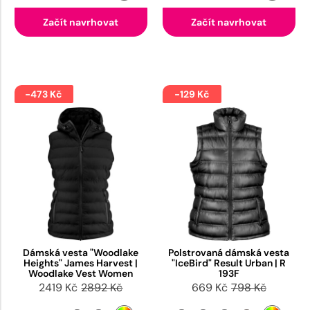
Začít navrhovat
Začít navrhovat
-473 Kč
-129 Kč
Dámská vesta "Woodlake
Polstrovaná dámská vesta
Heights" James Harvest |
"IceBird" Result Urban | R
Woodlake Vest Women
193F
2419 Kč
2892 Kč
669 Kč
798 Kč