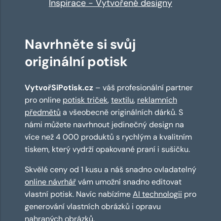
Inspirace - Vytvořené designy
Navrhněte si svůj
originální potisk
VytvořSiPotisk.cz
– váš profesionální partner
pro online
potisk triček
,
textilu
,
reklamních
předmětů
a všeobecně originálních dárků. S
námi můžete navrhnout jedinečný design na
více než 4 000 produktů s rychlým a kvalitním
tiskem, který vydrží opakované praní i sušičku.
Skvělé ceny od 1 kusu a náš snadno ovladatelný
online návrhář
vám umožní snadno editovat
vlastní potisk. Navíc nabízíme
AI technologii
pro
generování vlastních obrázků i opravu
nahraných obrázků.