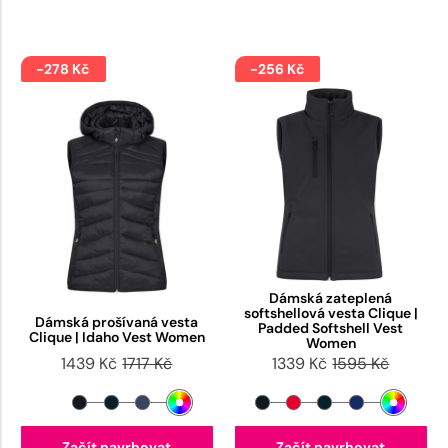
-278 Kč
-256 Kč
Dámská zateplená
softshellová vesta Clique |
Dámská prošívaná vesta
Padded Softshell Vest
Clique | Idaho Vest Women
Women
1439 Kč
1717 Kč
1339 Kč
1595 Kč
Začít navrhovat
Začít navrhovat