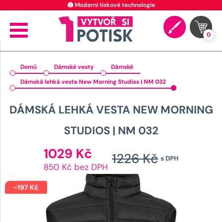
🖨️ Moderní tiskové technologie
0
Domů
Dámské vesty
Dámské
Dámská lehká vesta New Morning Studios | NM 032
DÁMSKÁ LEHKÁ VESTA NEW MORNING
STUDIOS | NM 032
Aktuální
1029
Kč
1226
Kč
s DPH
cena
Původn
850 Kč bez DPH
je:
cena
1029 Kč.
-
197
Kč
byla: