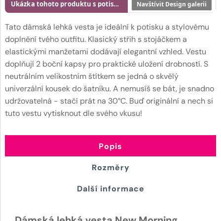
Ukázka tohoto produktu s potiskem
Navštívit Design galerii
Tato dámská lehká vesta je ideální k potisku a stylovému
doplnění tvého outfitu. Klasický střih s stojáčkem a
elastickými manžetami dodávají elegantní vzhled. Vestu
doplňují 2 boční kapsy pro praktické uložení drobností. S
neutrálním velikostním štítkem se jedná o skvělý
univerzální kousek do šatníku. A nemusíš se bát, je snadno
udržovatelná - stačí prát na 30°C. Buď originální a nech si
tuto vestu vytisknout dle svého vkusu!
Popis
Rozměry
Další informace
Dámská lehká vesta New Morning