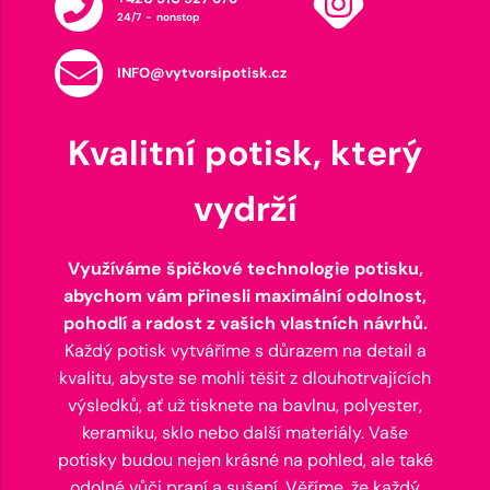
24/7 - nonstop
INFO@vytvorsipotisk.cz
Kvalitní potisk, který
vydrží
Využíváme špičkové technologie potisku,
abychom vám přinesli maximální odolnost,
pohodlí a radost z vašich vlastních návrhů.
Každý potisk vytváříme s důrazem na detail a
kvalitu, abyste se mohli těšit z dlouhotrvajících
výsledků, ať už tisknete na bavlnu, polyester,
keramiku, sklo nebo další materiály. Vaše
potisky budou nejen krásné na pohled, ale také
odolné vůči praní a sušení. Věříme, že každý