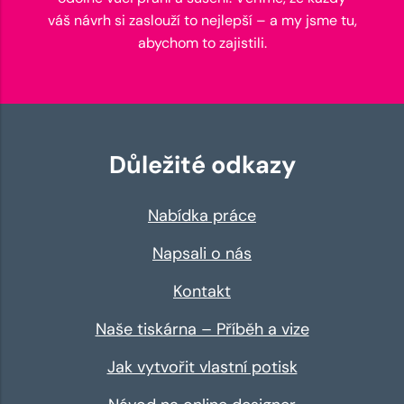
váš návrh si zaslouží to nejlepší – a my jsme tu,
abychom to zajistili.
Důležité odkazy
Nabídka práce
Napsali o nás
Kontakt
Naše tiskárna – Příběh a vize
Jak vytvořit vlastní potisk