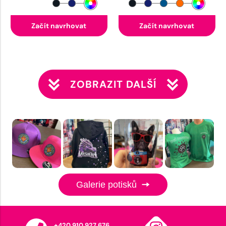
Začít navrhovat
Začít navrhovat
ZOBRAZIT DALŠÍ
Galerie potisků
+420 910 927 676