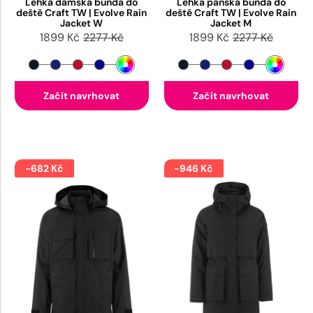
Lehká dámská bunda do
Lehká pánská bunda do
deště Craft TW | Evolve Rain
deště Craft TW | Evolve Rain
Jacket W
Jacket M
1899 Kč
2277 Kč
1899 Kč
2277 Kč
Začít navrhovat
Začít navrhovat
-682 Kč
-946 Kč