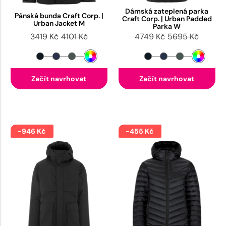
Dámská zateplená parka
Pánská bunda Craft Corp. |
Craft Corp. | Urban Padded
Urban Jacket M
Parka W
3419 Kč
4101 Kč
4749 Kč
5695 Kč
Začít navrhovat
Začít navrhovat
-946 Kč
-455 Kč