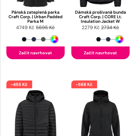
Pánská zateplená parka
Dámská prošívaná bunda
Craft Corp. | Urban Padded
Craft Corp. | CORE Lt.
Parka M
Insulation Jacket W
4749 Kč
5695 Kč
2279 Kč
2734 Kč
Začít navrhovat
Začít navrhovat
-455 Kč
-568 Kč