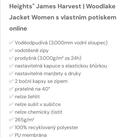
Heights" James Harvest | Woodlake
Jacket Women s vlastním potiskem
online
✅ Voděodpudivá (3.000mm vodní sloupec)
✅ vodotěsné zipy
✅ prodyšná (3.000g/m² za 24h)
✅ nastavitelná kapuce s elastickou šňůrkou
✅ nastavitelné manžety s druky
✅ 2 boční kapsy se zipem
✅ pratelné na 40°
✅ nelze žehlit
✅ nelze sušit v sušičce
✅ nelze chemicky čistit
✅ 265g/m²
✅ 100% recyklovaný polyester
✅ PU membrána