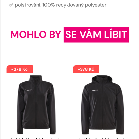
✅ polstrování: 100% recyklovaný polyester
MOHLO BY
SE VÁM LÍBIT
-378 Kč
-378 Kč