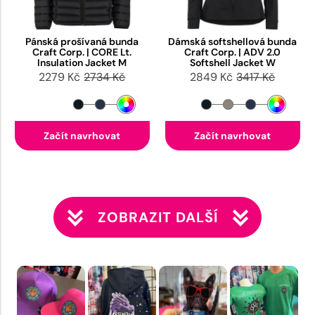
Pánská prošívaná bunda
Dámská softshellová bunda
Craft Corp. | CORE Lt.
Craft Corp. | ADV 2.0
Insulation Jacket M
Softshell Jacket W
2279 Kč
2734 Kč
2849 Kč
3417 Kč
Začít navrhovat
Začít navrhovat
ZOBRAZIT DALŠÍ