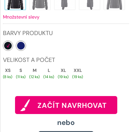
Množstevní slevy
BARVY PRODUKTU
VELIKOST A POČET
XS
S
M
L
XL
XXL
(8 ks)
(11 ks)
(12 ks)
(14 ks)
(19 ks)
(19 ks)
ZAČÍT NAVRHOVAT
nebo