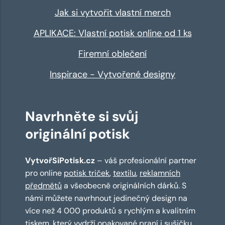
Jak si vytvořit vlastní merch
APLIKACE: Vlastní potisk online od 1 ks
Firemní oblečení
Inspirace - Vytvořené designy
Navrhněte si svůj
originální potisk
VytvořSiPotisk.cz
– váš profesionální partner
pro online
potisk triček
,
textilu
,
reklamních
předmětů
a všeobecně originálních dárků. S
námi můžete navrhnout jedinečný design na
více než 4 000 produktů s rychlým a kvalitním
tiskem, který vydrží opakované praní i sušičku.