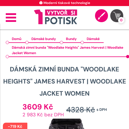
🖨️ Moderní tiskové technologie
0
Domů
Dámské bundy
Bundy
Dámské
Dámská zimní bunda "Woodlake Heights" James Harvest | Woodlake
Jacket Women
DÁMSKÁ ZIMNÍ BUNDA "WOODLAKE
HEIGHTS" JAMES HARVEST | WOODLAKE
JACKET WOMEN
Aktuální
3609
Kč
4328
Kč
s DPH
cena
Původ
2 983 Kč bez DPH
je:
cena
3609 Kč.
-
719
Kč