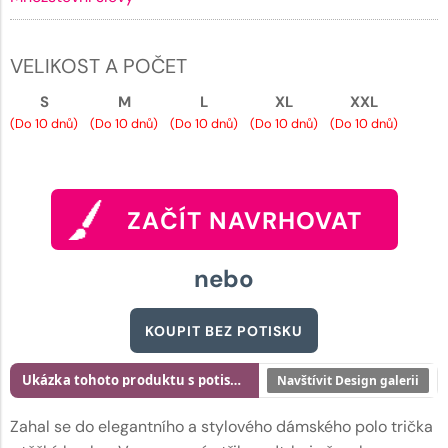
VELIKOST A POČET
S
M
L
XL
XXL
(Do 10 dnů)
(Do 10 dnů)
(Do 10 dnů)
(Do 10 dnů)
(Do 10 dnů)
ZAČÍT NAVRHOVAT
nebo
KOUPIT BEZ POTISKU
Ukázka tohoto produktu s potiskem
Navštívit Design galerii
Zahal se do elegantního a stylového dámského polo trička