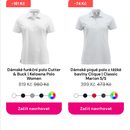
-161 Kč
-74 Kč
Dámské funkční polo Cutter
Dámské piqué polo z těžké
& Buck | Kelowna Polo
bavlny Clique | Classic
Women
Marion S/S
819 Kč
980 Kč
399 Kč
473 Kč
Začít navrhovat
Začít navrhovat