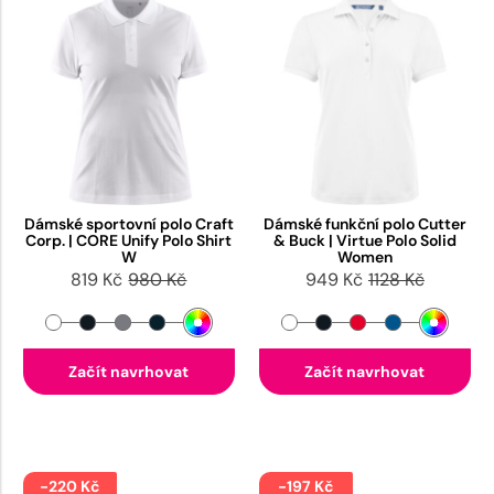
Dámské sportovní polo Craft
Dámské funkční polo Cutter
Corp. | CORE Unify Polo Shirt
& Buck | Virtue Polo Solid
W
Women
819 Kč
980 Kč
949 Kč
1128 Kč
Začít navrhovat
Začít navrhovat
-220 Kč
-197 Kč