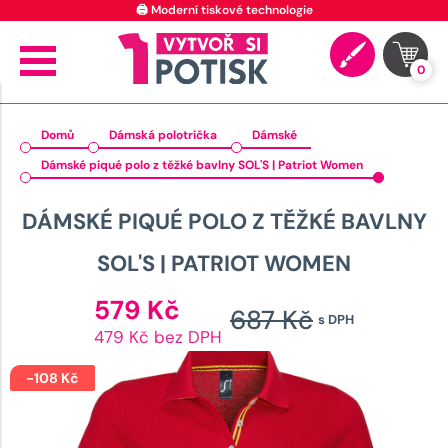
🖨️ Moderní tiskové technologie
0
Domů
Dámská polotrička
Dámské
Dámské piqué polo z těžké bavlny SOL'S | Patriot Women
DÁMSKÉ PIQUÉ POLO Z TĚŽKÉ BAVLNY
SOL'S | PATRIOT WOMEN
Aktuální
579
Kč
687
Kč
s DPH
cena
Původn
479 Kč bez DPH
je:
cena
579 Kč.
-
108
Kč
byla: