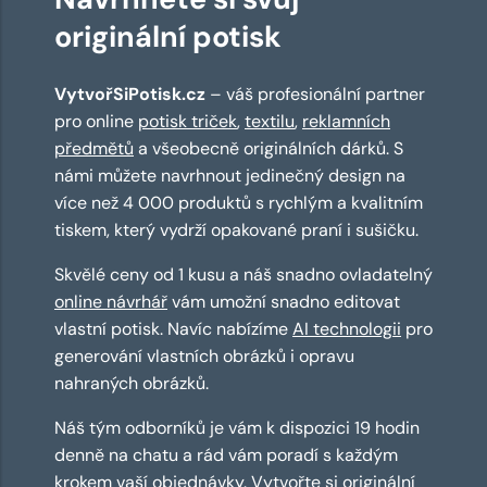
originální potisk
VytvořSiPotisk.cz
– váš profesionální partner
pro online
potisk triček
,
textilu
,
reklamních
předmětů
a všeobecně originálních dárků. S
námi můžete navrhnout jedinečný design na
více než 4 000 produktů s rychlým a kvalitním
tiskem, který vydrží opakované praní i sušičku.
Skvělé ceny od 1 kusu a náš snadno ovladatelný
online návrhář
vám umožní snadno editovat
vlastní potisk. Navíc nabízíme
AI technologii
pro
generování vlastních obrázků i opravu
nahraných obrázků.
Náš tým odborníků je vám k dispozici 19 hodin
denně na chatu a rád vám poradí s každým
krokem vaší objednávky. Vytvořte si originální