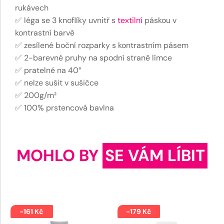
rukávech
✅ léga se 3 knoflíky uvnitř s
textilní
páskou v
kontrastní barvě
✅ zesílené boční rozparky s kontrastním pásem
✅ 2-barevné pruhy na spodní straně límce
✅ pratelné na 40°
✅ nelze sušit v sušičce
✅ 200g/m²
✅ 100% prstencová bavlna
MOHLO BY
SE VÁM LÍBIT
-161 Kč
-179 Kč