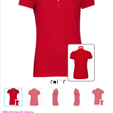
687 Kč.
Množstevní slevy