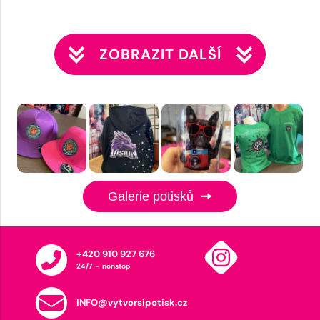
ZOBRAZIT DALŠÍ
Galerie potisků
+420 910 927 676
24/7 - nonstop
INFO@vytvorsipotisk.cz