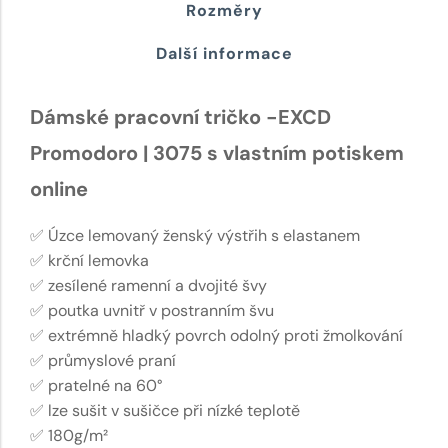
Rozměry
Další informace
Dámské pracovní tričko -EXCD
Promodoro | 3075 s vlastním potiskem
online
✅ Úzce lemovaný ženský výstřih s elastanem
✅ krční lemovka
✅ zesílené ramenní a dvojité švy
✅ poutka uvnitř v postranním švu
✅ extrémně hladký povrch odolný proti žmolkování
✅ průmyslové praní
✅ pratelné na 60°
✅ lze sušit v sušičce při nízké teplotě
✅ 180g/m²