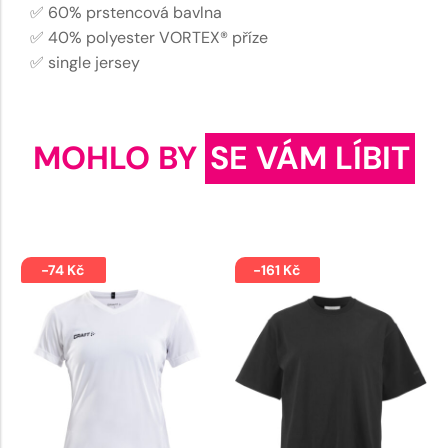
✅ 60% prstencová bavlna
✅ 40% polyester VORTEX® příze
✅ single jersey
MOHLO BY
SE VÁM LÍBIT
-74 Kč
-161 Kč