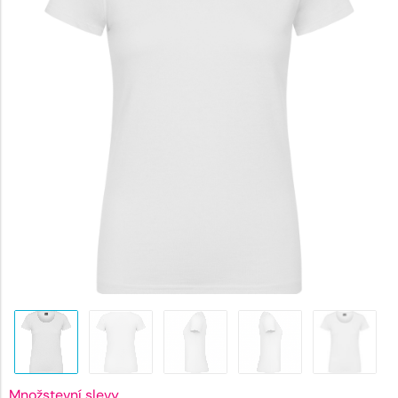
294 Kč
Množstevní slevy