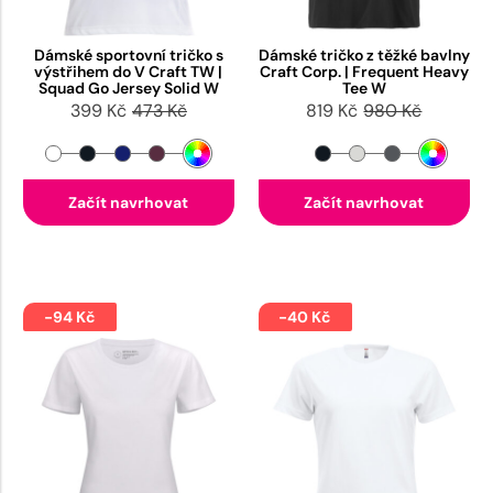
Dámské sportovní tričko s
Dámské tričko z těžké bavlny
výstřihem do V Craft TW |
Craft Corp. | Frequent Heavy
Squad Go Jersey Solid W
Tee W
399 Kč
473 Kč
819 Kč
980 Kč
Začít navrhovat
Začít navrhovat
-94 Kč
-40 Kč