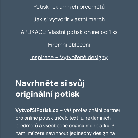
Potisk reklamních předmětů
Jak si vytvořit vlastní merch
APLIKACE: Vlastní potisk online od 1 ks
Firemní oblečení
Inspirace - Vytvořené designy
Navrhněte si svůj
originální potisk
VytvořSiPotisk.cz
– váš profesionální partner
pro online
potisk triček
,
textilu
,
reklamních
předmětů
a všeobecně originálních dárků. S
námi můžete navrhnout jedinečný design na