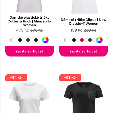
Dámské elastické tričko
Dámské tričko Clique | New
Cutter & Buck | Manzanita
Classic-T Women
Women
479 Kč
573 Kč
199 Kč
239 Kč
Začít navrhovat
Začít navrhovat
-94 Kč
-59 Kč