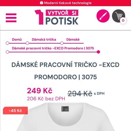
🖨️ Moderní tiskové technologie
0
Domů
Dámská trička
Dámské
Dámské pracovní tričko -EXCD Promodoro | 3075
DÁMSKÉ PRACOVNÍ TRIČKO -EXCD
PROMODORO | 3075
Aktuální
249
Kč
294
Kč
s DPH
cena
Původn
206 Kč bez DPH
je:
cena
249 Kč.
-
45
Kč
byla: