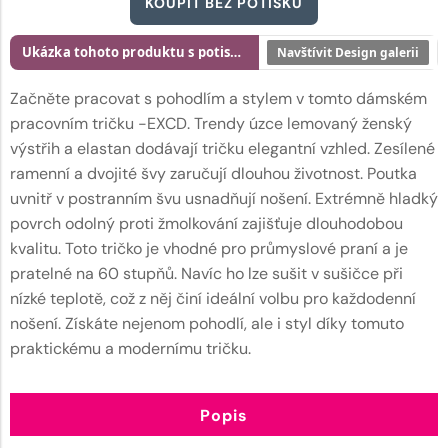
KOUPIT BEZ POTISKU
Ukázka tohoto produktu s potiskem
Navštívit Design galerii
Začněte pracovat s pohodlím a stylem v tomto dámském
pracovním tričku -EXCD. Trendy úzce lemovaný ženský
výstřih a elastan dodávají tričku elegantní vzhled. Zesílené
ramenní a dvojité švy zaručují dlouhou životnost. Poutka
uvnitř v postranním švu usnadňují nošení. Extrémně hladký
povrch odolný proti žmolkování zajišťuje dlouhodobou
kvalitu. Toto tričko je vhodné pro průmyslové praní a je
pratelné na 60 stupňů. Navíc ho lze sušit v sušičce při
nízké teplotě, což z něj činí ideální volbu pro každodenní
nošení. Získáte nejenom pohodlí, ale i styl díky tomuto
praktickému a modernímu tričku.
Popis