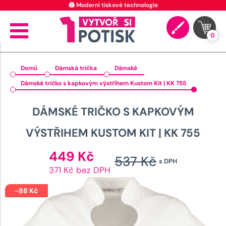
🖨️ Moderní tiskové technologie
0
Domů
Dámská trička
Dámské
Dámské tričko s kapkovým výstřihem Kustom Kit | KK 755
DÁMSKÉ TRIČKO S KAPKOVÝM
VÝSTŘIHEM KUSTOM KIT | KK 755
Aktuální
449
Kč
537
Kč
s DPH
cena
Původn
371 Kč bez DPH
je:
cena
449 Kč.
-
88
Kč
byla: