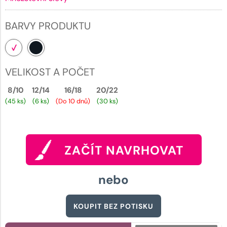
BARVY PRODUKTU
VELIKOST A POČET
8/10
12/14
16/18
20/22
(45 ks)
(6 ks)
(Do 10 dnů)
(30 ks)
ZAČÍT NAVRHOVAT
nebo
KOUPIT BEZ POTISKU