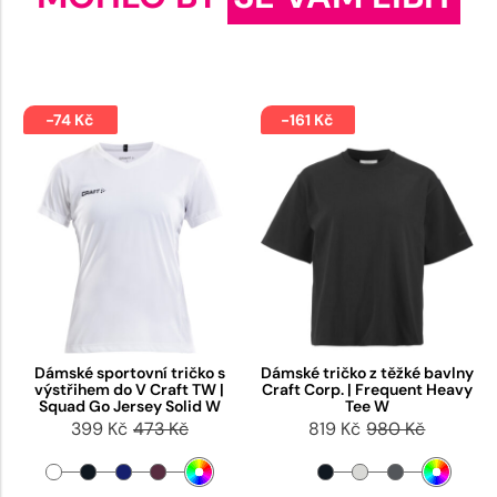
-74 Kč
-161 Kč
Dámské sportovní tričko s
Dámské tričko z těžké bavlny
výstřihem do V Craft TW |
Craft Corp. | Frequent Heavy
Squad Go Jersey Solid W
Tee W
399 Kč
473 Kč
819 Kč
980 Kč