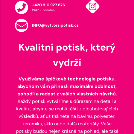
+420 910 927 676
24/7 - nonstop
INFO@vytvorsipotisk.cz
Kvalitní potisk, který
vydrží
Využíváme špičkové technologie potisku,
abychom vám přinesli maximální odolnost,
pohodlí a radost z vašich vlastních návrhů.
Každý potisk vytváříme s důrazem na detail a
kvalitu, abyste se mohli těšit z dlouhotrvajících
výsledků, ať už tisknete na bavlnu, polyester,
keramiku, sklo nebo další materiály. Vaše
potisky budou nejen krásné na pohled, ale také