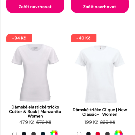
Začít navrhovat
Začít navrhovat
-94 Kč
-40 Kč
Dámské elastické tričko
Dámské tričko Clique | New
Cutter & Buck | Manzanita
Classic-T Women
Women
479 Kč
573 Kč
199 Kč
239 Kč