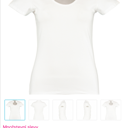
537 Kč.
Množstevní slevy