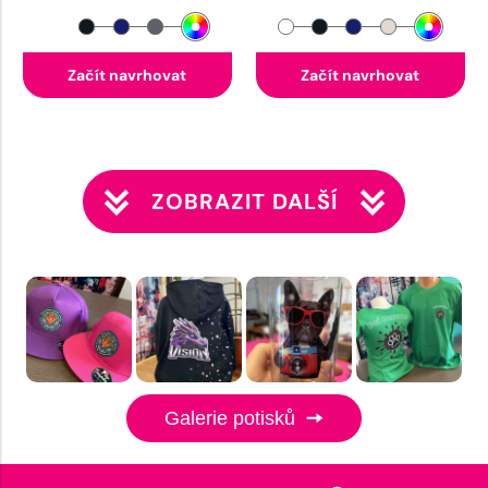
Začít navrhovat
Začít navrhovat
ZOBRAZIT DALŠÍ
Galerie potisků