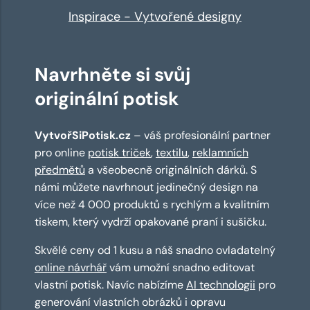
Inspirace - Vytvořené designy
Navrhněte si svůj
originální potisk
VytvořSiPotisk.cz
– váš profesionální partner
pro online
potisk triček
,
textilu
,
reklamních
předmětů
a všeobecně originálních dárků. S
námi můžete navrhnout jedinečný design na
více než 4 000 produktů s rychlým a kvalitním
tiskem, který vydrží opakované praní i sušičku.
Skvělé ceny od 1 kusu a náš snadno ovladatelný
online návrhář
vám umožní snadno editovat
vlastní potisk. Navíc nabízíme
AI technologii
pro
generování vlastních obrázků i opravu