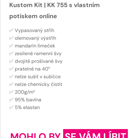
Kustom Kit | KK 755 s vlastním
potiskem online
✅ Vypasovaný střih
✅ olemovaný výstřih
✅ mandarín límeček
✅ zesílené ramenní švy
✅ dvojité prošívané švy
✅ pratelné na 40°
✅ nelze sušit v sušičce
✅ nelze chemicky čistit
✅ 200g/m²
✅ 95% bavlna
✅ 5% elastan
MOHLO BY
SE VÁM LÍBIT