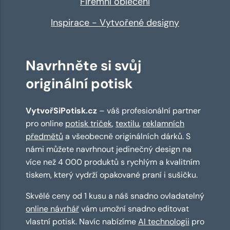
Firemní oblečení
Inspirace - Vytvořené designy
Navrhněte si svůj
originální potisk
VytvořSiPotisk.cz
– váš profesionální partner
pro online
potisk triček
,
textilu
,
reklamních
předmětů
a všeobecně originálních dárků. S
námi můžete navrhnout jedinečný design na
více než 4 000 produktů s rychlým a kvalitním
tiskem, který vydrží opakované praní i sušičku.
Skvělé ceny od 1 kusu a náš snadno ovladatelný
online návrhář
vám umožní snadno editovat
vlastní potisk. Navíc nabízíme
AI technologii
pro