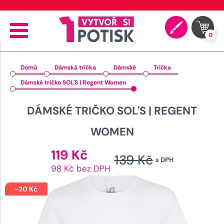
⭐ 4.9 na Google za posledních 30 dní
0
Domů
Dámská trička
Dámské
Trička
Dámské tričko SOL'S | Regent Women
DÁMSKÉ TRIČKO SOL'S | REGENT
WOMEN
Aktuální
119
Kč
139
Kč
s DPH
cena
Původní
98 Kč bez DPH
je:
cena
119 Kč.
-
20
Kč
byla: