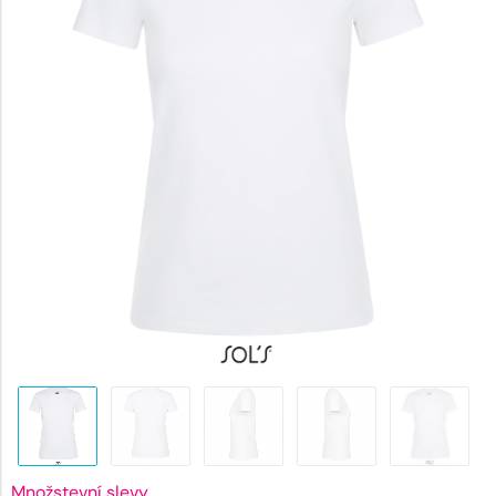
139 Kč.
Množstevní slevy