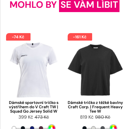
MOHLO BY
SE VÁM LÍBIT
-74 Kč
-161 Kč
Dámské sportovní tričko s
Dámské tričko z těžké bavlny
výstřihem do V Craft TW |
Craft Corp. | Frequent Heavy
Squad Go Jersey Solid W
Tee W
399 Kč
473 Kč
819 Kč
980 Kč