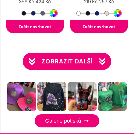
359 Kč
424 Kč
219 Kč
257 Kč
Začít navrhovat
Začít navrhovat
ZOBRAZIT DALŠÍ
Galerie potisků