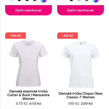
Začít navrhovat
Začít navrhovat
-94 Kč
-40 Kč
Dámské elastické tričko
Dámské tričko Clique | New
Cutter & Buck | Manzanita
Classic-T Women
Women
479 Kč
573 Kč
199 Kč
239 Kč