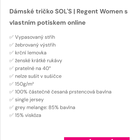
Dámské tričko SOL'S | Regent Women s
vlastním potiskem online
✅ Vypasovaný střih
✅ žebrovaný výstřih
✅ krční lemovka
✅ ženské krátké rukávy
✅ pratelné na 40°
✅ nelze sušit v sušičce
✅ 150g/m²
✅ 100% částečně česaná prstencová bavlna
✅ single jersey
✅ grey melange: 85% bavlna
✅ 15% viskóza