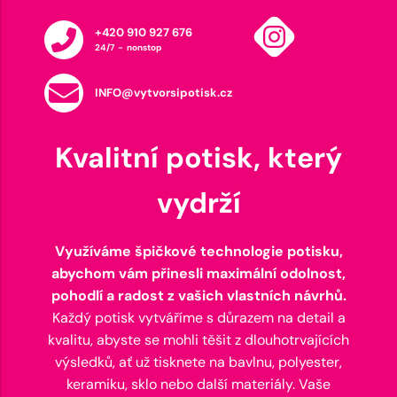
+420 910 927 676
24/7 - nonstop
INFO@vytvorsipotisk.cz
Kvalitní potisk, který
vydrží
Využíváme špičkové technologie potisku,
abychom vám přinesli maximální odolnost,
pohodlí a radost z vašich vlastních návrhů.
Každý potisk vytváříme s důrazem na detail a
kvalitu, abyste se mohli těšit z dlouhotrvajících
výsledků, ať už tisknete na bavlnu, polyester,
keramiku, sklo nebo další materiály. Vaše