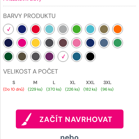
BARVY PRODUKTU
VELIKOST A POČET
S
M
L
XL
XXL
3XL
(Do 10 dnů)
(229 ks)
(370 ks)
(226 ks)
(182 ks)
(96 ks)
ZAČÍT NAVRHOVAT
nebo