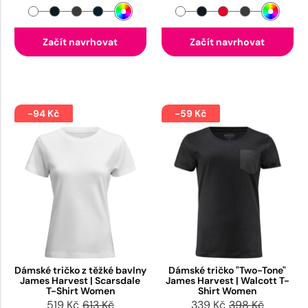
Začít navrhovat
Začít navrhovat
-94 Kč
-59 Kč
Dámské tričko z těžké bavlny
Dámské tričko "Two-Tone"
James Harvest | Scarsdale
James Harvest | Walcott T-
T-Shirt Women
Shirt Women
519 Kč
613 Kč
339 Kč
398 Kč