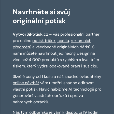
Navrhněte si svůj
originální potisk
VytvořSiPotisk.cz
– váš profesionální partner
pro online
potisk triček
,
textilu
,
reklamních
předmětů
a všeobecně originálních dárků. S
námi můžete navrhnout jedinečný design na
více než 4 000 produktů s rychlým a kvalitním
tiskem, který vydrží opakované praní i sušičku.
Skvělé ceny od 1 kusu a náš snadno ovladatelný
online návrhář
vám umožní snadno editovat
vlastní potisk. Navíc nabízíme
AI technologii
pro
generování vlastních obrázků i opravu
nahraných obrázků.
Náš tým odborníků je vám k dispozici 19 hodin