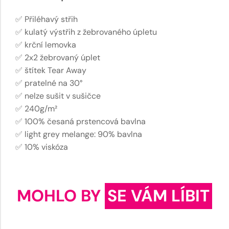
✅ Přiléhavý střih
✅ kulatý výstřih z žebrovaného úpletu
✅ krční lemovka
✅ 2x2 žebrovaný úplet
✅ štítek Tear Away
✅ pratelné na 30°
✅ nelze sušit v sušičce
✅ 240g/m²
✅ 100% česaná prstencová bavlna
✅ light grey melange: 90% bavlna
✅ 10% viskóza
MOHLO BY
SE VÁM LÍBIT