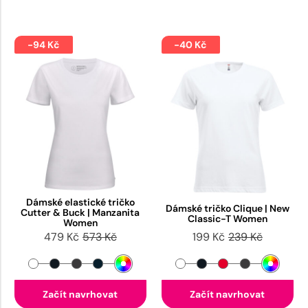
-94 Kč
-40 Kč
Dámské elastické tričko
Dámské tričko Clique | New
Cutter & Buck | Manzanita
Classic-T Women
Women
479 Kč
573 Kč
199 Kč
239 Kč
Začít navrhovat
Začít navrhovat