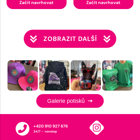
Začít navrhovat
Začít navrhovat
ZOBRAZIT DALŠÍ
Galerie potisků
+420 910 927 676
24/7 - nonstop