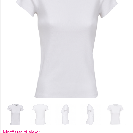
241 Kč.
Množstevní slevy