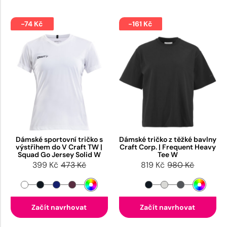
-74 Kč
-161 Kč
Dámské sportovní tričko s
Dámské tričko z těžké bavlny
výstřihem do V Craft TW |
Craft Corp. | Frequent Heavy
Squad Go Jersey Solid W
Tee W
399 Kč
473 Kč
819 Kč
980 Kč
Začít navrhovat
Začít navrhovat