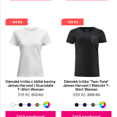
-94 Kč
-59 Kč
Dámské tričko z těžké bavlny
Dámské tričko "Two-Tone"
James Harvest | Scarsdale
James Harvest | Walcott T-
T-Shirt Women
Shirt Women
519 Kč
613 Kč
339 Kč
398 Kč
Začít navrhovat
Začít navrhovat