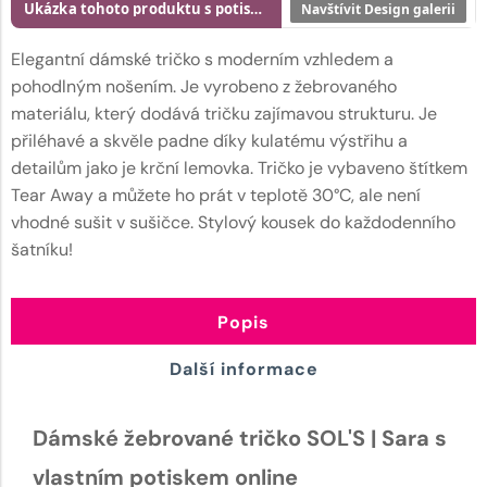
Ukázka tohoto produktu s potiskem
Navštívit Design galerii
Elegantní dámské tričko s moderním vzhledem a
pohodlným nošením. Je vyrobeno z žebrovaného
materiálu, který dodává tričku zajímavou strukturu. Je
přiléhavé a skvěle padne díky kulatému výstřihu a
detailům jako je krční lemovka. Tričko je vybaveno štítkem
Tear Away a můžete ho prát v teplotě 30°C, ale není
vhodné sušit v sušičce. Stylový kousek do každodenního
šatníku!
Popis
Další informace
Dámské žebrované tričko SOL'S | Sara s
vlastním potiskem online