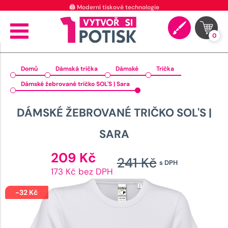
⭐ 4.9 na Google za posledních 30 dní
0
Domů
Dámská trička
Dámské
Trička
Dámské žebrované tričko SOL'S | Sara
DÁMSKÉ ŽEBROVANÉ TRIČKO SOL'S |
SARA
Aktuální
209
Kč
241
Kč
s DPH
cena
Původn
173 Kč bez DPH
je:
cena
209 Kč.
-
32
Kč
byla: