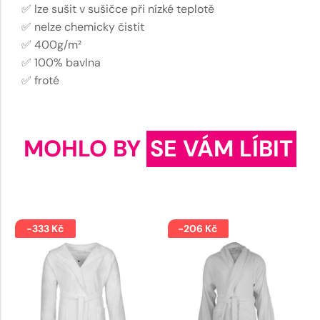
✅ lze sušit v sušičce při nízké teplotě
✅ nelze chemicky čistit
✅ 400g/m²
✅ 100% bavlna
✅ froté
MOHLO BY
SE VÁM LÍBIT
-333 Kč
-206 Kč