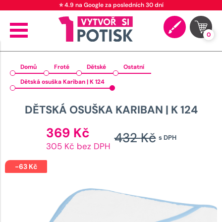
⭐ 4.9 na Google za posledních 30 dní
0
Domů
Froté
Dětské
Ostatní
Dětská osuška Kariban | K 124
DĚTSKÁ OSUŠKA KARIBAN | K 124
Aktuální
369
Kč
432
Kč
s DPH
cena
Původn
305 Kč bez DPH
je:
cena
369 Kč.
-
63
Kč
byla:
432 Kč.