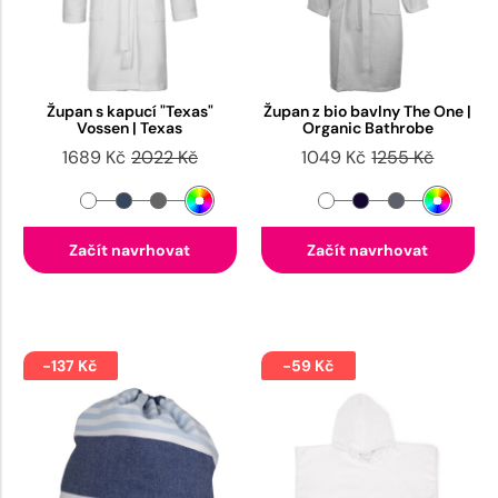
Župan s kapucí "Texas"
Župan z bio bavlny The One |
Vossen | Texas
Organic Bathrobe
1689 Kč
2022 Kč
1049 Kč
1255 Kč
Začít navrhovat
Začít navrhovat
-137 Kč
-59 Kč