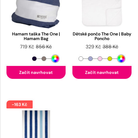
Hamam taška The One |
Dětské pončo The One | Baby
Hamam Bag
Poncho
719 Kč
856 Kč
329 Kč
388 Kč
Začít navrhovat
Začít navrhovat
-163 Kč