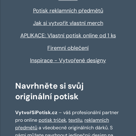
Potisk reklamních předmětů
Jak si vytvořit vlastní merch
APLIKACE: Vlastní potisk online od 1 ks
Firemní oblečení
Inspirace - Vytvořené designy
Navrhněte si svůj
originální potisk
VytvořSiPotisk.cz
– váš profesionální partner
pro online
potisk triček
,
textilu
,
reklamních
předmětů
a všeobecně originálních dárků. S
námi můžete navrhnout jedinečný design na