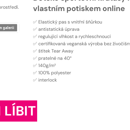
vlastním potiskem online
rostředí.
✅ Elastický pas s vnitřní šňůrkou
n galerii
✅ antistatická úprava
✅ regulující vlhkost a rychleschnoucí
✅ certifikovaná veganská výroba bez živočišn
✅ štítek Tear Away
✅ pratelné na 40°
✅ 140g/m²
✅ 100% polyester
✅ interlock
 LÍBIT