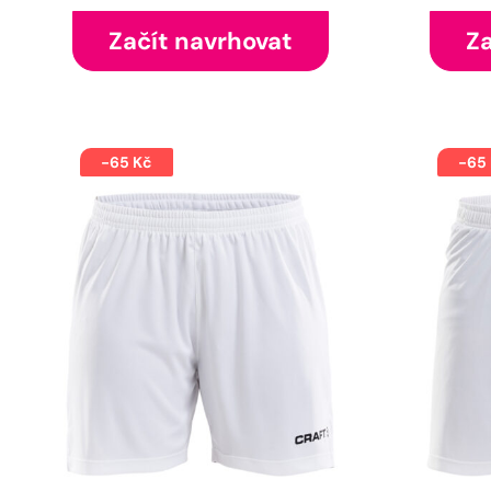
Začít navrhovat
Za
-65 Kč
-65