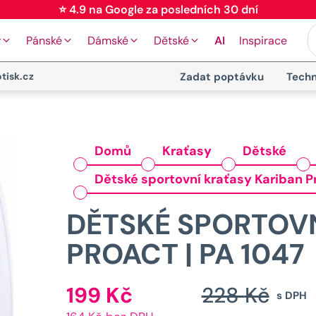
🚚 Doprava od 89 Kč
y
Pánské
Dámské
Dětské
AI
Inspirace
tisk.cz
Zadat poptávku
Techn
Domů
Kraťasy
Dětské
Dětské sportovní kraťasy Kariban P
DĚTSKÉ SPORTOVN
PROACT | PA 1047
199
Kč
228
Kč
Aktuální
s DPH