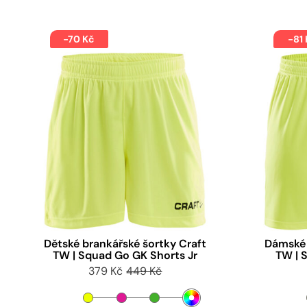
-70 Kč
-81
Dětské brankářské šortky Craft
Dámské 
TW | Squad Go GK Shorts Jr
TW | 
379 Kč
449 Kč