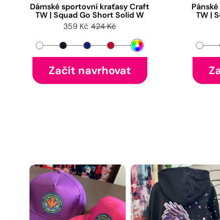
Dámské sportovní kraťasy Craft
Pánské 
TW | Squad Go Short Solid W
TW | 
359 Kč
424 Kč
Začít navrhovat
Za