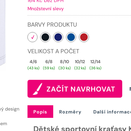
164 Kč bez DPH
cena
b
Množstevní slevy
je:
2
199 Kč.
BARVY PRODUKTU
VELIKOST A POČET
4/6
6/8
8/10
10/12
12/14
(43 ks)
(59 ks)
(30 ks)
(32 ks)
(36 ks)
ZAČÍT NAVRHOVAT
vý design
Popis
Rozměry
Další informac
ěhem
Dětské sportovní kraťasy K