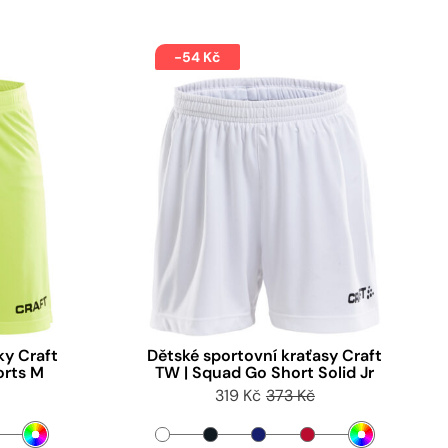
-54 Kč
ky Craft
Dětské sportovní kraťasy Craft
orts M
TW | Squad Go Short Solid Jr
319 Kč
373 Kč