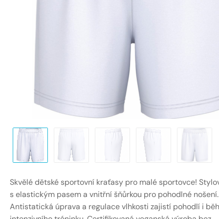
Skvělé dětské sportovní kraťasy pro malé sportovce! Stylo
s elastickým pasem a vnitřní šňůrkou pro pohodlné nošení.
Antistatická úprava a regulace vlhkosti zajistí pohodlí i b
intenzivního tréninku. Certifikovaná veganská výroba bez