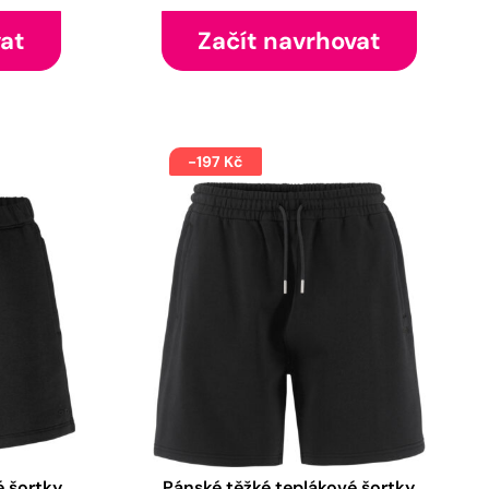
vat
Začít navrhovat
-197 Kč
é šortky
Pánské těžké teplákové šortky