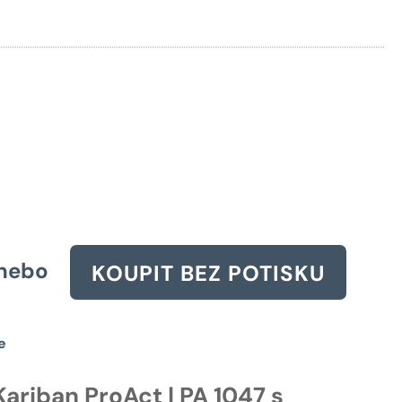
cena
yla:
28 Kč.
nebo
KOUPIT BEZ POTISKU
e
ariban ProAct | PA 1047 s