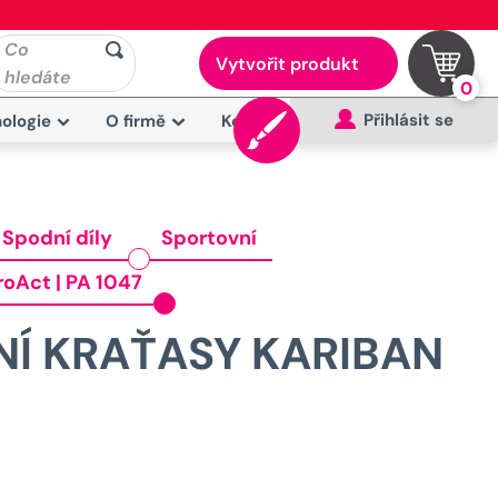
Co
Vytvořit produkt
hledáte
0
Přihlásit se
ologie
O firmě
Kontakt
Spodní díly
Sportovní
roAct | PA 1047
Í KRAŤASY KARIBAN
Původní