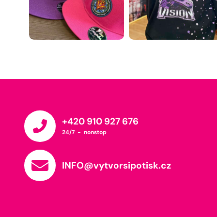
+420 910 927 676
24/7 - nonstop
INFO@vytvorsipotisk.cz