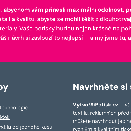
 abychom vám přinesli maximální odolnost, poh
il a kvalitu, abyste se mohli těšit z dlouhotrvaj
teriály. Vaše potisky budou nejen krásné na pohl
š návrh si zaslouží to nejlepší – a my jsme tu, a
by
Navrhněte si s
VytvořSiPotisk.cz
– váš
 technologie
textilu
,
reklamních před
riček
můžete navrhnout jedin
extilu od jednoho kusu
rychlým a kvalitním tisk