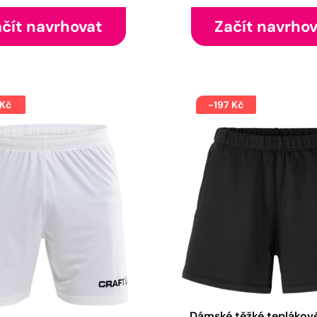
čít navrhovat
Začít navrho
 Kč
-197 Kč
Dámské těžké teplákov