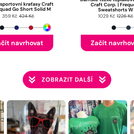
sportovní kraťasy Craft
Craft Corp. | Freq
Squad Go Short Solid M
Sweatshorts W
359 Kč
424 Kč
1029 Kč
1226 Kč
čít navrhovat
Začít navrho
ZOBRAZIT DALŠÍ