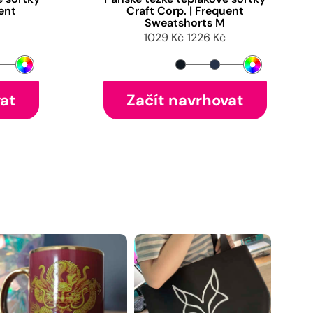
uent
Craft Corp. | Frequent
Sweatshorts M
1029 Kč
1226 Kč
vat
Začít navrhovat