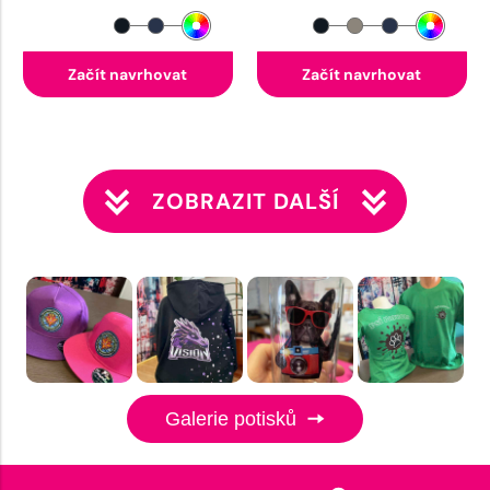
Začít navrhovat
Začít navrhovat
ZOBRAZIT DALŠÍ
Galerie potisků