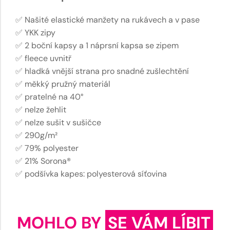
✅ Našité elastické manžety na rukávech a v pase
✅ YKK zipy
✅ 2 boční kapsy a 1 náprsní kapsa se zipem
✅ fleece uvnitř
✅ hladká vnější strana pro snadné zušlechtění
✅ měkký pružný materiál
✅ pratelné na 40°
✅ nelze žehlit
✅ nelze sušit v sušičce
✅ 290g/m²
✅ 79% polyester
✅ 21% Sorona®
✅ podšívka kapes: polyesterová síťovina
MOHLO BY
SE VÁM LÍBIT