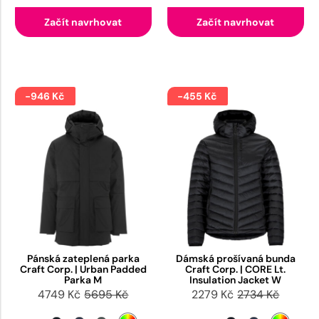
Začít navrhovat
Začít navrhovat
-946 Kč
-455 Kč
Pánská zateplená parka
Dámská prošívaná bunda
Craft Corp. | Urban Padded
Craft Corp. | CORE Lt.
Parka M
Insulation Jacket W
4749 Kč
5695 Kč
2279 Kč
2734 Kč