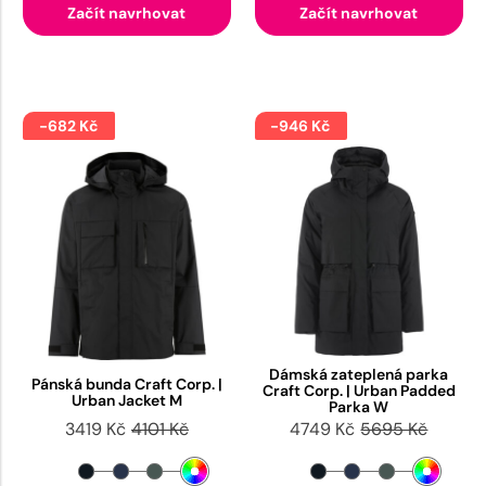
Začít navrhovat
Začít navrhovat
-682 Kč
-946 Kč
Dámská zateplená parka
Pánská bunda Craft Corp. |
Craft Corp. | Urban Padded
Urban Jacket M
Parka W
3419 Kč
4101 Kč
4749 Kč
5695 Kč