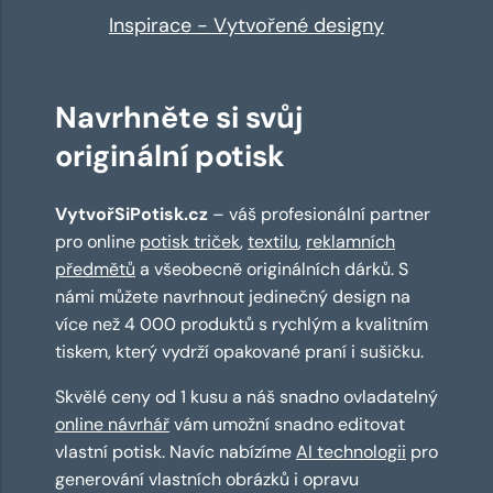
Inspirace - Vytvořené designy
Navrhněte si svůj
originální potisk
VytvořSiPotisk.cz
– váš profesionální partner
pro online
potisk triček
,
textilu
,
reklamních
předmětů
a všeobecně originálních dárků. S
námi můžete navrhnout jedinečný design na
více než 4 000 produktů s rychlým a kvalitním
tiskem, který vydrží opakované praní i sušičku.
Skvělé ceny od 1 kusu a náš snadno ovladatelný
online návrhář
vám umožní snadno editovat
vlastní potisk. Navíc nabízíme
AI technologii
pro
generování vlastních obrázků i opravu