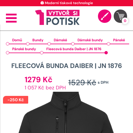
🖨️ Moderní tiskové technologie
0
Domů
Bundy
Dámské
Dámské bundy
Pánské
Pánské bundy
Fleecová bunda Daiber | JN 1876
FLEECOVÁ BUNDA DAIBER | JN 1876
Aktuální
1279
Kč
1529
Kč
s DPH
cena
Původ
1 057 Kč bez DPH
je:
cena
1279 Kč.
-
250
Kč
byla:
1529 K