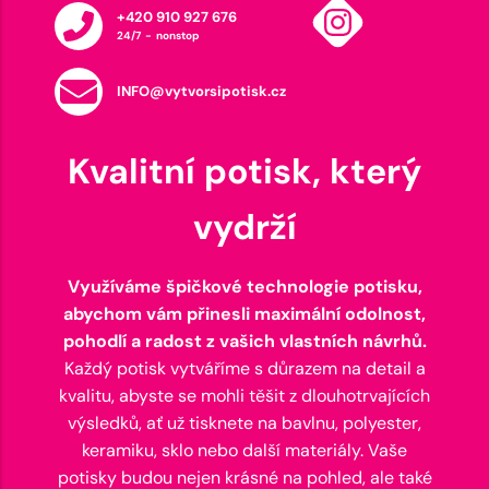
+420 910 927 676
24/7 - nonstop
INFO@vytvorsipotisk.cz
Kvalitní potisk, který
vydrží
Využíváme špičkové technologie potisku,
abychom vám přinesli maximální odolnost,
pohodlí a radost z vašich vlastních návrhů.
Každý potisk vytváříme s důrazem na detail a
kvalitu, abyste se mohli těšit z dlouhotrvajících
výsledků, ať už tisknete na bavlnu, polyester,
keramiku, sklo nebo další materiály. Vaše
potisky budou nejen krásné na pohled, ale také