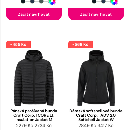
Začít navrhovat
Začít navrhovat
-455 Kč
-568 Kč
Pánská prošívaná bunda
Dámská softshellová bunda
Craft Corp. | CORE Lt.
Craft Corp. | ADV 2.0
Insulation Jacket M
Softshell Jacket W
2279 Kč
2734 Kč
2849 Kč
3417 Kč