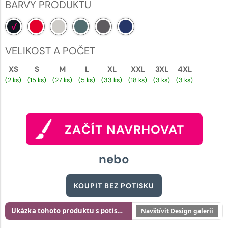
BARVY PRODUKTU
VELIKOST A POČET
XS
S
M
L
XL
XXL
3XL
4XL
(2 ks)
(15 ks)
(27 ks)
(5 ks)
(33 ks)
(18 ks)
(3 ks)
(3 ks)
ZAČÍT NAVRHOVAT
nebo
KOUPIT BEZ POTISKU
Ukázka tohoto produktu s potiskem
Navštívit Design galerii