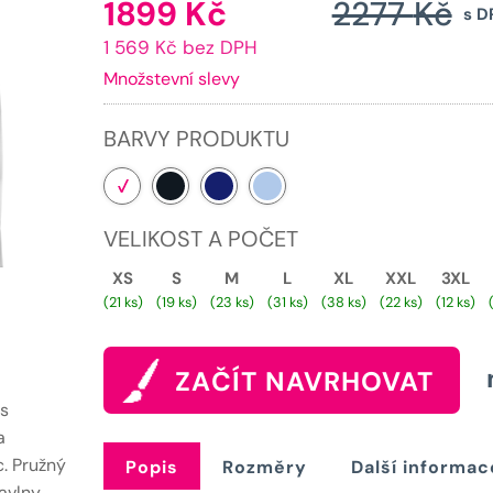
1899
Kč
2277
Kč
Aktuální
s D
1 569 Kč bez DPH
cena
Množstevní slevy
je:
1899 Kč.
BARVY PRODUKTU
VELIKOST A POČET
XS
S
M
L
XL
XXL
3XL
(21 ks)
(19 ks)
(23 ks)
(31 ks)
(38 ks)
(22 ks)
(12 ks)
ZAČÍT NAVRHOVAT
 s
a
c. Pružný
Popis
Rozměry
Další informac
avlny