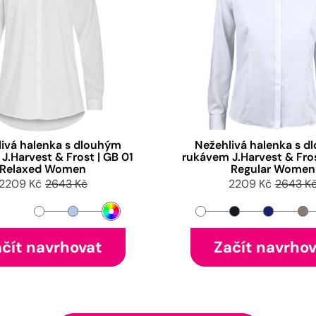
ivá halenka s dlouhým
Nežehlivá halenka s 
J.Harvest & Frost | GB 01
rukávem J.Harvest & Fros
Relaxed Women
Regular Women
2209 Kč
2643 Kč
2209 Kč
2643 K
čít navrhovat
Začít navrho