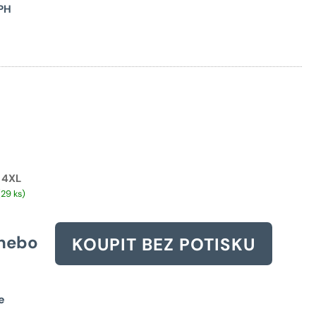
Původní
PH
cena
byla:
2277 Kč.
4XL
(29 ks)
nebo
KOUPIT BEZ POTISKU
e