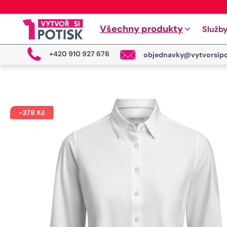
Všechny produkty
Služb
+420 910 927 676
objednavky@vytvorsipo
-
378
Kč