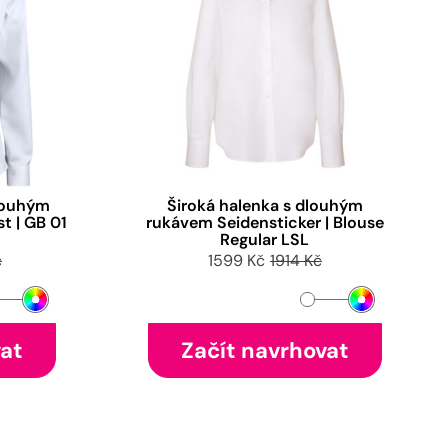
dlouhým
Široká halenka s dlouhým
t | GB 01
rukávem Seidensticker | Blouse
Regular LSL
č
1599 Kč
1914 Kč
vat
Začít navrhovat