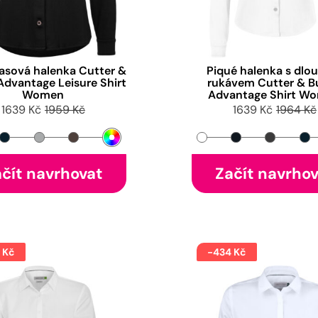
asová halenka Cutter &
Piqué halenka s dl
Advantage Leisure Shirt
rukávem Cutter & B
Women
Advantage Shirt W
1639 Kč
1959 Kč
1639 Kč
1964 Kč
čít navrhovat
Začít navrho
 Kč
-434 Kč