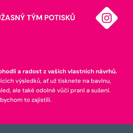
ÚŽASNÝ TÝM POTISKŮ
odlí a radost z vašich vlastních návrhů.
ících výsledků, ať už tisknete na bavlnu,
ed, ale také odolné vůči praní a sušení.
bychom to zajistili.