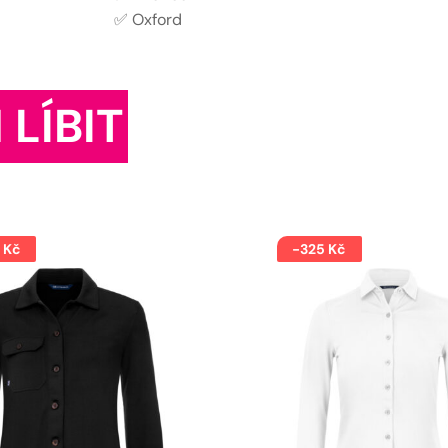
✅ Oxford
 LÍBIT
 Kč
-325 Kč