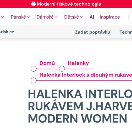
🖨️ Moderní tiskové technologie
y
Pánské
Dámské
Dětské
AI
Inspirace
tisk.cz
Zadat poptávku
Techn
Domů
Halenky
Halenka Interlock s dlouhým rukáve
HALENKA INTERL
RUKÁVEM J.HARVES
MODERN WOMEN