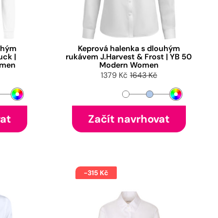
ouhým
Keprová halenka s dlouhým
uck |
rukávem J.Harvest & Frost | YB 50
omen
Modern Women
1379 Kč
1643 Kč
vat
Začít navrhovat
-315 Kč