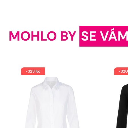
MOHLO BY
SE VÁM
-323 Kč
-320