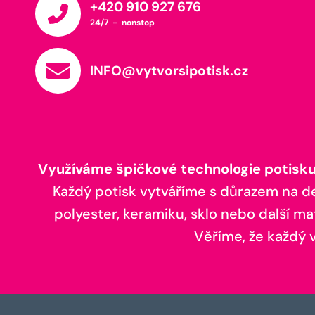
+420 910 927 676
24/7 - nonstop
INFO@vytvorsipotisk.cz
Využíváme špičkové technologie potisku,
Každý potisk vytváříme s důrazem na deta
polyester, keramiku, sklo nebo další ma
Věříme, že každý vá