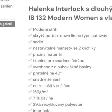
 žehlení
Halenka Interlock s dlouh
IB 132 Modern Women s vl
n galerii
✅ Moderní střih
✅ skrytý button-down límec typu cutaway
✅ sedlo
✅ nastavitelné manžety se 2 knoflíky
✅ pružný materiál
✅ tkanina pro snadnou údržbu
✅ vyrobeno z dlouhovlákné bavlny
✅ pratelné na 40°
✅ snadné žehlení
✅ nelze sušit v sušičce
✅ 159g/m²
✅ 71% bavlna
✅ 29% recyklovaný polyester
✅ interlock