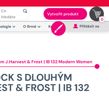
Co
Vytvořit produkt
hledáte
0
Přihlásit se
ologie
O firmě
Kontakt
m J.Harvest & Frost | IB 132 Modern Women
OCK S DLOUHÝM
T & FROST | IB 132