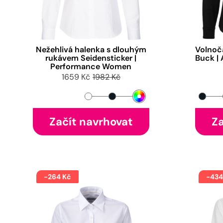
Nežehlivá halenka s dlouhým
Volnoč
rukávem Seidensticker |
Buck | 
Performance Women
1659 Kč
1982 Kč
Začít navrhovat
Za
-264 Kč
-434