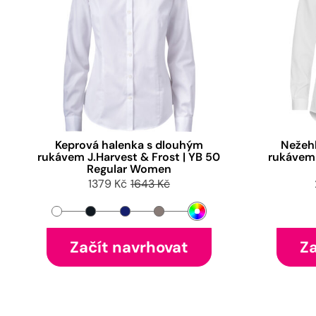
Keprová halenka s dlouhým
Nežehl
rukávem J.Harvest & Frost | YB 50
rukávem 
Regular Women
1379 Kč
1643 Kč
Začít navrhovat
Za