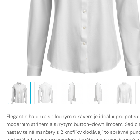
Elegantní halenka s dlouhým rukávem je ideální pro potisk
moderním střihem a skrytým button-down límcem. Sedlo 
nastavitelné manžety s 2 knoflíky dodávají to správné pun
materiál a tkanina pro snadnou údržbu z dlouhovláknové b