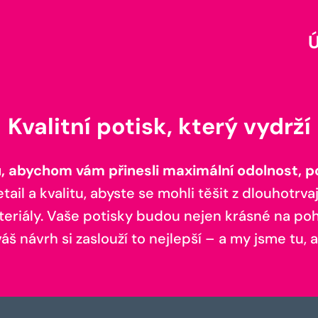
Kvalitní potisk, který vydrží
 abychom vám přinesli maximální odolnost, poh
il a kvalitu, abyste se mohli těšit z dlouhotrvaj
teriály. Vaše potisky budou nejen krásné na pohl
š návrh si zaslouží to nejlepší – a my jsme tu, a