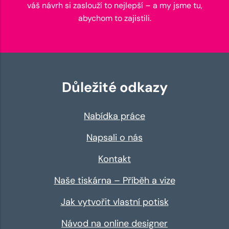
váš návrh si zaslouží to nejlepší – a my jsme tu,
abychom to zajistili.
Důležité odkazy
Nabídka práce
Napsali o nás
Kontakt
Naše tiskárna – Příběh a vize
Jak vytvořit vlastní potisk
Návod na online designer