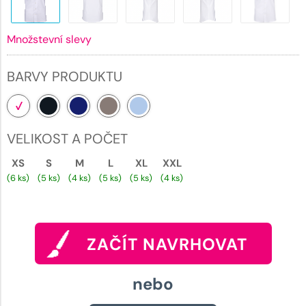
Množstevní slevy
BARVY PRODUKTU
VELIKOST A POČET
XS
S
M
L
XL
XXL
(6 ks)
(5 ks)
(4 ks)
(5 ks)
(5 ks)
(4 ks)
ZAČÍT NAVRHOVAT
nebo