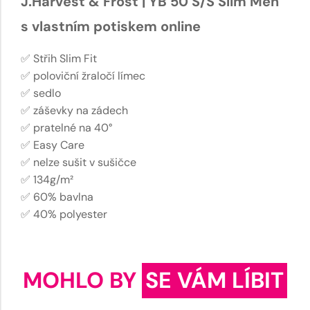
J.Harvest & Frost | YB 50 S/S Slim Men
s vlastním potiskem online
✅ Střih Slim Fit
✅ poloviční žraločí límec
✅ sedlo
✅ záševky na zádech
✅ pratelné na 40°
✅ Easy Care
✅ nelze sušit v sušičce
✅ 134g/m²
✅ 60% bavlna
✅ 40% polyester
MOHLO BY
SE VÁM LÍBIT