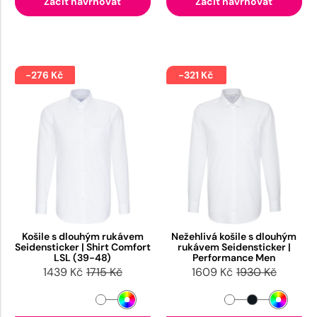
Začít navrhovat
Začít navrhovat
-276 Kč
-321 Kč
Košile s dlouhým rukávem
Nežehlivá košile s dlouhým
Seidensticker | Shirt Comfort
rukávem Seidensticker |
LSL (39-48)
Performance Men
1439 Kč
1715 Kč
1609 Kč
1930 Kč