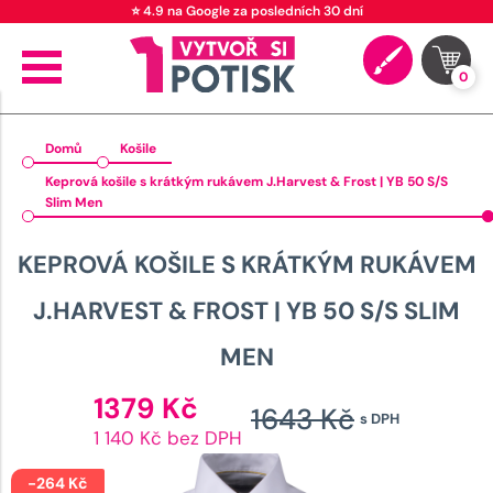
⭐ 4.9 na Google za posledních 30 dní
0
Domů
Košile
Keprová košile s krátkým rukávem J.Harvest & Frost | YB 50 S/S
Slim Men
KEPROVÁ KOŠILE S KRÁTKÝM RUKÁVEM
J.HARVEST & FROST | YB 50 S/S SLIM
MEN
Aktuální
1379
Kč
1643
Kč
s DPH
cena
Původ
1 140 Kč bez DPH
je:
cena
1379 Kč.
-
264
Kč