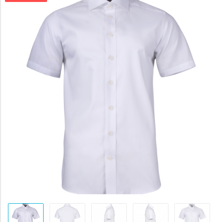
byla:
1643 K