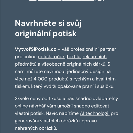
Navrhněte si svůj
originální potisk
VytvořSiPotisk.cz
– váš profesionální partner
pro online
potisk triček
,
textilu
,
reklamních
předmětů
a všeobecně originálních dárků. S
námi můžete navrhnout jedinečný design na
více než 4 000 produktů s rychlým a kvalitním
tiskem, který vydrží opakované praní i sušičku.
Skvělé ceny od 1 kusu a náš snadno ovladatelný
online návrhář
vám umožní snadno editovat
vlastní potisk. Navíc nabízíme
AI technologii
pro
generování vlastních obrázků i opravu
nahraných obrázků.