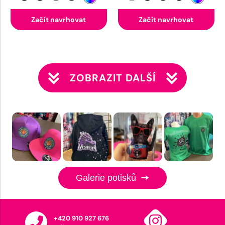
Začít navrhovat
Začít navrhovat
ZOBRAZIT DALŠÍ
Galerie potisků
+420 910 927 676