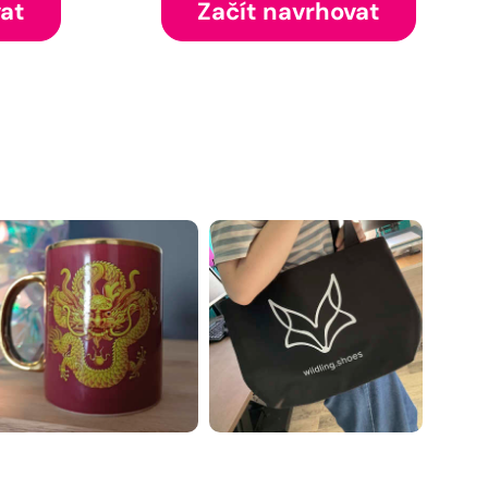
vat
Začít navrhovat