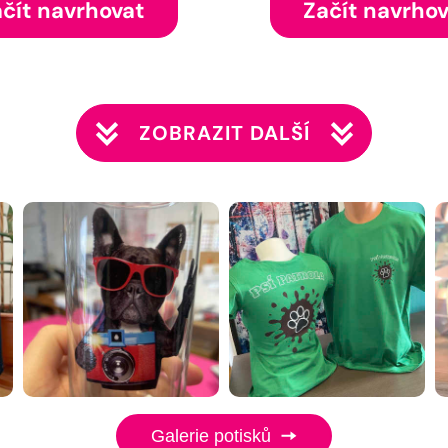
čít navrhovat
Začít navrho
ZOBRAZIT DALŠÍ
Galerie potisků