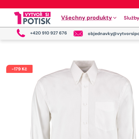
Všechny produkty
Služb
+420 910 927 676
objednavky@vytvorsipo
-
179
Kč