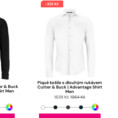
-325 Kč
Piqué košile s dlouhým rukávem
er & Buck
Cutter & Buck | Advantage Shirt
irt Men
Men
1639 Kč
1964 Kč