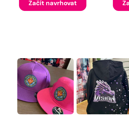
Začít navrhovat
Za