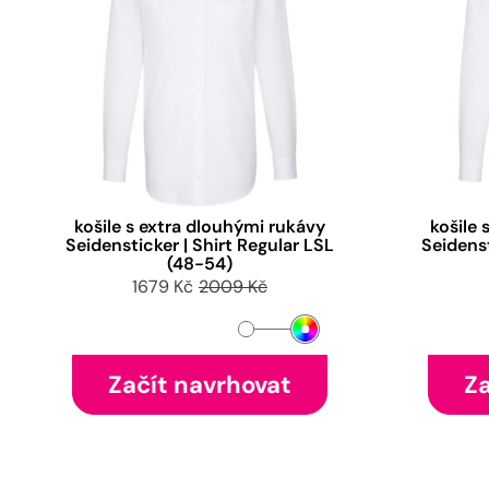
košile s extra dlouhými rukávy
košile 
Seidensticker | Shirt Regular LSL
Seidenst
(48-54)
1679 Kč
2009 Kč
Začít navrhovat
Za