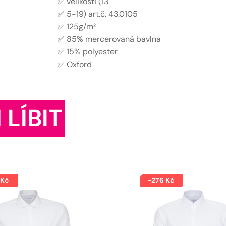
✅ velikosti (13
✅ 5-19) art.č. 43.0105
✅ 125g/m²
✅ 85% mercerovaná bavlna
✅ 15% polyester
✅ Oxford
 LÍBIT
 Kč
-276 Kč