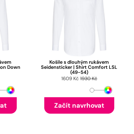
kávem
Košile s dlouhým rukávem
tton Down
Seidensticker | Shirt Comfort LSL
(49-54)
1609 Kč
1930 Kč
vat
Začít navrhovat