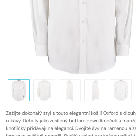
Zažijte dokonalý styl s touto elegantní košilí Oxford s dlou
rukávy. Detaily jako zesílený button-down límeček a manž
knoflíčky přidávají na eleganci. Dvojité švy na ramenou a 
lem zase zajišťují pohodlí. Skvělý vzhled pro každou příležit