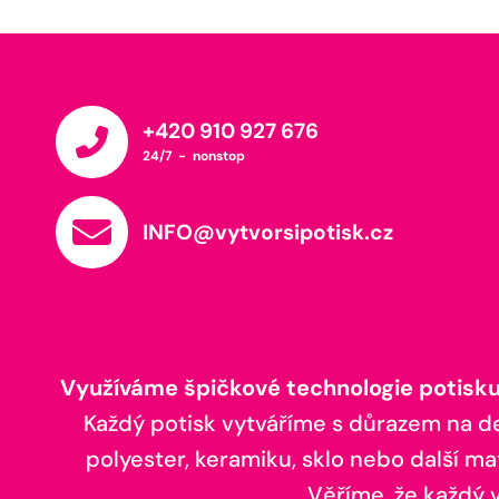
+420 910 927 676
24/7 - nonstop
INFO@vytvorsipotisk.cz
Využíváme špičkové technologie potisku,
Každý potisk vytváříme s důrazem na deta
polyester, keramiku, sklo nebo další ma
Věříme, že každý vá