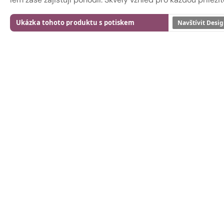
Ukázka tohoto produktu s potiskem
Navštívit Desig