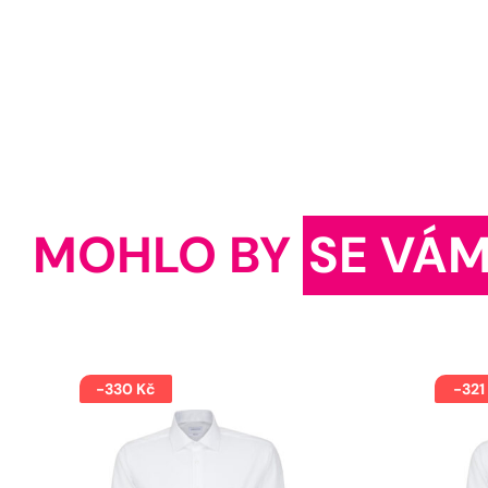
MOHLO BY
SE VÁM
-330 Kč
-321