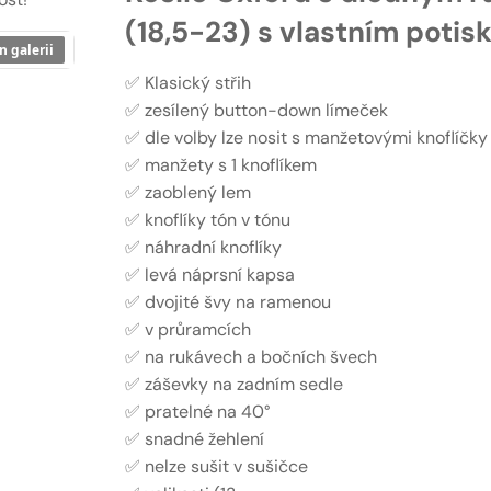
(18,5-23) s vlastním potis
n galerii
✅ Klasický střih
✅ zesílený button-down límeček
✅ dle volby lze nosit s manžetovými knoflíčky
✅ manžety s 1 knoflíkem
✅ zaoblený lem
✅ knoflíky tón v tónu
✅ náhradní knoflíky
✅ levá náprsní kapsa
✅ dvojité švy na ramenou
✅ v průramcích
✅ na rukávech a bočních švech
✅ záševky na zadním sedle
✅ pratelné na 40°
✅ snadné žehlení
✅ nelze sušit v sušičce