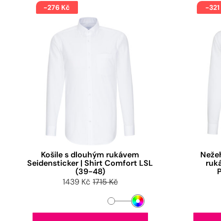
-276 Kč
-321
Košile s dlouhým rukávem
Nežeh
Seidensticker | Shirt Comfort LSL
ruk
(39-48)
1439 Kč
1715 Kč