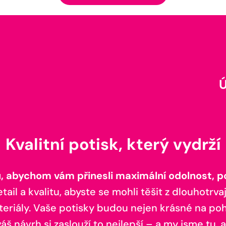
Kvalitní potisk, který vydrží
 abychom vám přinesli maximální odolnost, poh
il a kvalitu, abyste se mohli těšit z dlouhotrvaj
teriály. Vaše potisky budou nejen krásné na pohl
š návrh si zaslouží to nejlepší – a my jsme tu, a