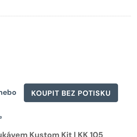
cena
byla:
1098 Kč.
nebo
KOUPIT BEZ POTISKU
e
ukávem Kustom Kit | KK 105