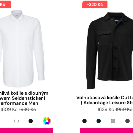
 Kč
-320 Kč
livá košile s dlouhým
Volnočasová košile Cutt
ávem Seidensticker |
| Advantage Leisure Sh
Performance Men
1609 Kč
1930 Kč
1639 Kč
1959 Kč