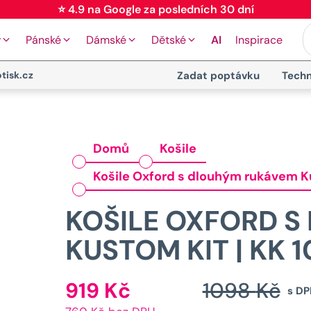
⭐ 4.9 na Google za posledních 30 dní
y
Pánské
Dámské
Dětské
AI
Inspirace
tisk.cz
Zadat poptávku
Techn
Domů
Košile
Košile Oxford s dlouhým rukávem Ku
KOŠILE OXFORD 
KUSTOM KIT | KK 1
919
Kč
1098
Kč
Aktuální
s DP