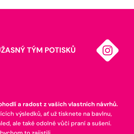
ÚŽASNÝ TÝM POTISKŮ
odlí a radost z vašich vlastních návrhů.
ících výsledků, ať už tisknete na bavlnu,
ed, ale také odolné vůči praní a sušení.
bychom to zajistili.