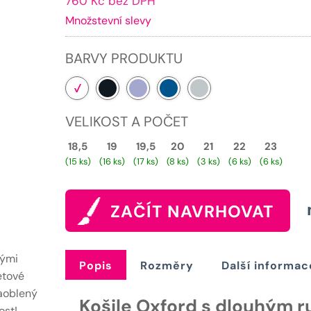
760 Kč bez DPH
cena
Množstevní slevy
je:
919 Kč.
BARVY PRODUKTU
VELIKOST A POČET
18,5
19
19,5
20
21
22
23
(15 ks)
(16 ks)
(17 ks)
(8 ks)
(3 ks)
(6 ks)
(6 ks)
ZAČÍT NAVRHOVAT
hými
Popis
Rozměry
Další informac
etové
zaoblený
Košile Oxford s dlouhým r
ost!