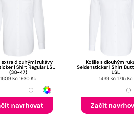
s extra dlouhými rukávy
Košile s dlouhým ru
icker | Shirt Regular LSL
Seidensticker | Shirt Bu
(38-47)
LSL
1609 Kč
1930 Kč
1439 Kč
1715 Kč
čít navrhovat
Začít navrho