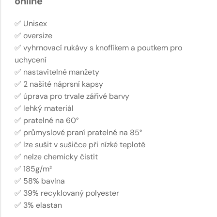
online
✅ Unisex
✅ oversize
✅ vyhrnovací rukávy s knoflíkem a poutkem pro
uchycení
✅ nastavitelné manžety
✅ 2 našité náprsní kapsy
✅ úprava pro trvale zářivé barvy
✅ lehký materiál
✅ pratelné na 60°
✅ průmyslové praní pratelné na 85°
✅ lze sušit v sušičce při nízké teplotě
✅ nelze chemicky čistit
✅ 185g/m²
✅ 58% bavlna
✅ 39% recyklovaný polyester
✅ 3% elastan