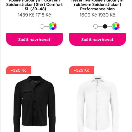
Košile s dlouhým rukávem
Nežehlivá košile s dlouhým
Seidensticker | Shirt Comfort
rukávem Seidensticker |
LSL (39-48)
Performance Men
1439 Kč
1715 Kč
1609 Kč
1930 Kč
Začít navrhovat
Začít navrhovat
-320 Kč
-325 Kč