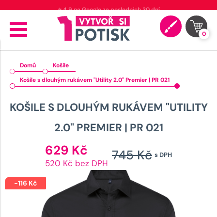
🚚 Doprava od 89 Kč
0
Domů
Košile
Košile s dlouhým rukávem "Utility 2.0" Premier | PR 021
KOŠILE S DLOUHÝM RUKÁVEM "UTILITY
2.0" PREMIER | PR 021
Aktuální
629
Kč
745
Kč
s DPH
cena
Původn
520 Kč bez DPH
je:
cena
629 Kč.
-
116
Kč
byla: