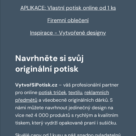
APLIKACE: Vlastní potisk online od 1 ks
Firemní oblečení
Inspirace - Vytvořené designy
Navrhněte si svůj
originální potisk
VytvořSiPotisk.cz
– váš profesionální partner
pro online
potisk triček
,
textilu
,
reklamních
předmětů
a všeobecně originálních dárků. S
námi můžete navrhnout jedinečný design na
více než 4 000 produktů s rychlým a kvalitním
tiskem, který vydrží opakované praní i sušičku.
Skvělé ceny od 1 kusu a náš snadno ovladatelný