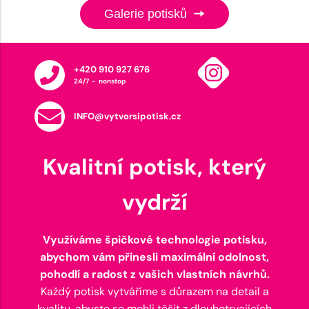
Galerie potisků
+420 910 927 676
24/7 - nonstop
INFO@vytvorsipotisk.cz
Kvalitní potisk, který
vydrží
Využíváme špičkové technologie potisku,
abychom vám přinesli maximální odolnost,
pohodlí a radost z vašich vlastních návrhů.
Každý potisk vytváříme s důrazem na detail a
kvalitu, abyste se mohli těšit z dlouhotrvajících