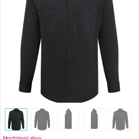
745 Kč.
Množstevní slevy