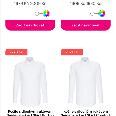
1679 Kč
2009 Kč
1609 Kč
1930 Kč
Začít navrhovat
Začít navrhovat
-276 Kč
-321 Kč
Košile s dlouhým rukávem
Košile s dlouhým rukávem
Seidensticker | Shirt Button
Seidensticker | Shirt Comfort