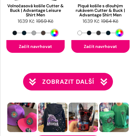
Volnočasová košile Cutter &
Piqué košile s dlouhým
Buck | Advantage Leisure
rukávem Cutter & Buck |
Shirt Men
Advantage Shirt Men
1639 Kč
1959 Kč
1639 Kč
1964 Kč
Začít navrhovat
Začít navrhovat
ZOBRAZIT DALŠÍ