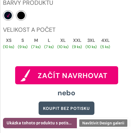
BARVY PRODUKTU
VELIKOST A POČET
XS
S
M
L
XL
XXL
3XL
4XL
(10 ks)
(9 ks)
(7 ks)
(7 ks)
(10 ks)
(9 ks)
(10 ks)
(5 ks)
ZAČÍT NAVRHOVAT
nebo
KOUPIT BEZ POTISKU
Ukázka tohoto produktu s potiskem
Navštívit Design galerii