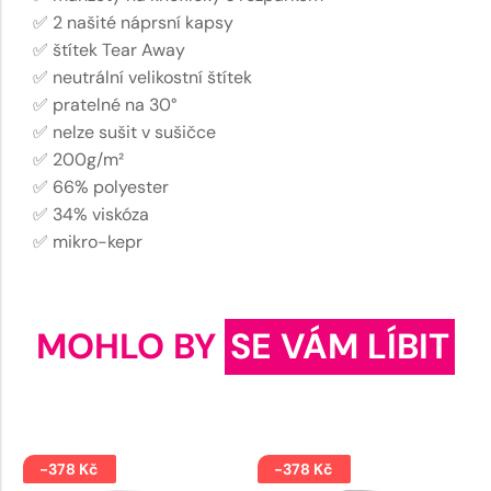
✅ 2 našité náprsní kapsy
✅ štítek Tear Away
✅ neutrální velikostní štítek
✅ pratelné na 30°
✅ nelze sušit v sušičce
✅ 200g/m²
✅ 66% polyester
✅ 34% viskóza
✅ mikro-kepr
MOHLO BY
SE VÁM LÍBIT
-378 Kč
-378 Kč