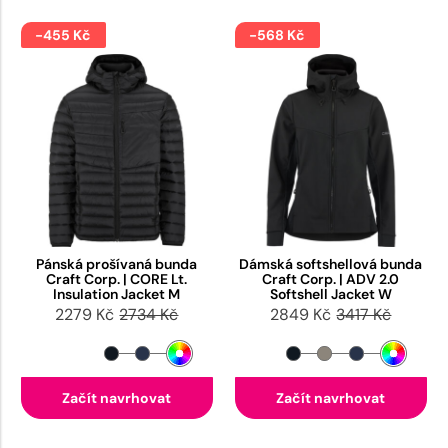
-455 Kč
-568 Kč
Pánská prošívaná bunda
Dámská softshellová bunda
Craft Corp. | CORE Lt.
Craft Corp. | ADV 2.0
Insulation Jacket M
Softshell Jacket W
2279 Kč
2734 Kč
2849 Kč
3417 Kč
Začít navrhovat
Začít navrhovat