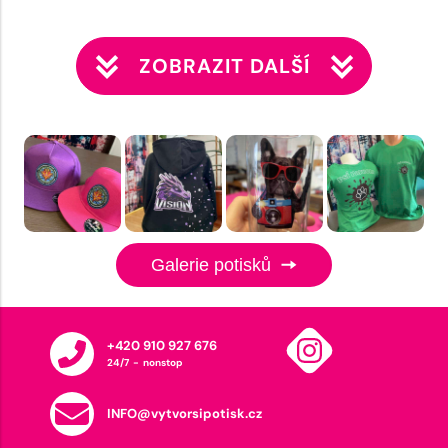
ZOBRAZIT DALŠÍ
Galerie potisků
+420 910 927 676
24/7 - nonstop
INFO@vytvorsipotisk.cz