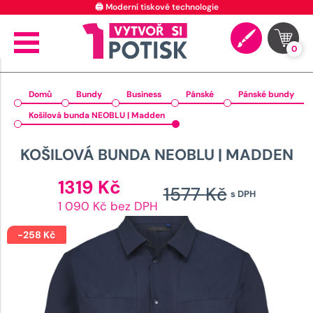
0
Domů
Bundy
Business
Pánské
Pánské bundy
Košilová bunda NEOBLU | Madden
KOŠILOVÁ BUNDA NEOBLU | MADDEN
Aktuální
1319
Kč
1577
Kč
s DPH
cena
Původ
1 090 Kč bez DPH
je:
cena
1319 Kč.
-
258
Kč
byla:
1577 K