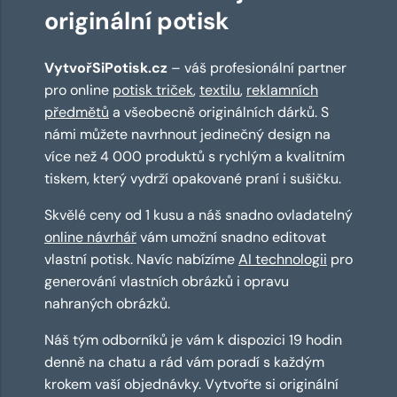
originální potisk
VytvořSiPotisk.cz
– váš profesionální partner
pro online
potisk triček
,
textilu
,
reklamních
předmětů
a všeobecně originálních dárků. S
námi můžete navrhnout jedinečný design na
více než 4 000 produktů s rychlým a kvalitním
tiskem, který vydrží opakované praní i sušičku.
Skvělé ceny od 1 kusu a náš snadno ovladatelný
online návrhář
vám umožní snadno editovat
vlastní potisk. Navíc nabízíme
AI technologii
pro
generování vlastních obrázků i opravu
nahraných obrázků.
Náš tým odborníků je vám k dispozici 19 hodin
denně na chatu a rád vám poradí s každým
krokem vaší objednávky. Vytvořte si originální