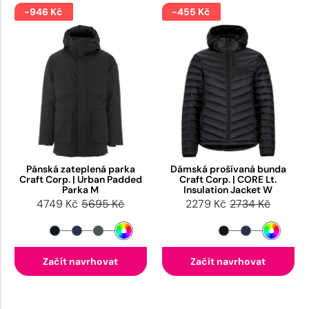
-946 Kč
-455 Kč
Pánská zateplená parka
Dámská prošívaná bunda
Craft Corp. | Urban Padded
Craft Corp. | CORE Lt.
Parka M
Insulation Jacket W
4749 Kč
5695 Kč
2279 Kč
2734 Kč
Začít navrhovat
Začít navrhovat