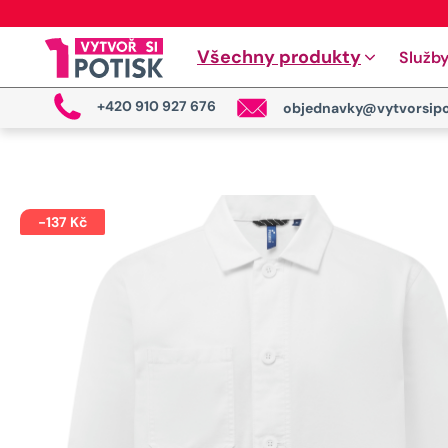
Všechny produkty
Služb
+420 910 927 676
objednavky@vytvorsipo
-
137
Kč