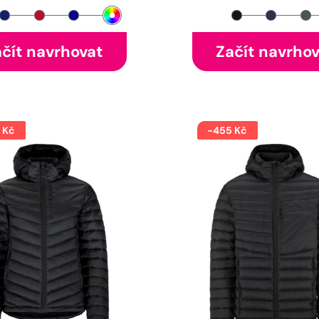
čít navrhovat
Začít navrho
 Kč
-455 Kč