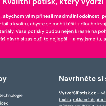
Kvalitní potisk, který vydrží
 abychom vám přinesli maximální odolnost, poh
il a kvalitu, abyste se mohli těšit z dlouhotrvaj
teriály. Vaše potisky budou nejen krásné na pohl
š návrh si zaslouží to nejlepší – a my jsme tu, a
by
Navrhněte si s
VytvořSiPotisk.cz
– váš
 technologie
textilu
,
reklamních před
riček