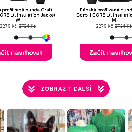
 prošívaná bunda Craft
Pánská prošívaná bund
CORE Lt. Insulation Jacket
Corp. | CORE Lt. Insulati
W
M
2279 Kč
2734 Kč
2279 Kč
2734 K
čít navrhovat
Začít navrho
ZOBRAZIT DALŠÍ