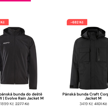
 Kč
-682 Kč
pánská bunda do deště
Pánská bunda Craft Corp
W | Evolve Rain Jacket M
Jacket M
1899 Kč
2277 Kč
3419 Kč
4101 Kč