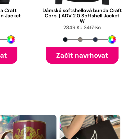
a Craft
Dámská softshellová bunda Craft
on Jacket
Corp. | ADV 2.0 Softshell Jacket
W
č
2849 Kč
3417 Kč
vat
Začít navrhovat