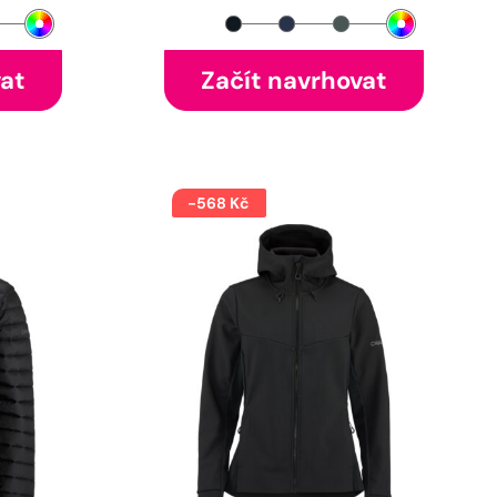
vat
Začít navrhovat
-568 Kč