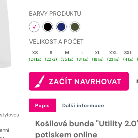
699 Kč.
BARVY PRODUKTU
VELIKOST A POČET
XS
S
M
L
XL
XXL
3XL
(24 ks)
(22 ks)
(35 ks)
(31 ks)
(18 ks)
(23 ks)
(4 ks)
ZAČÍT NAVRHOVAT
Popis
Další informace
 stylovou
Košilová bunda "Utility 2.0
a
enní
potiskem online
ou