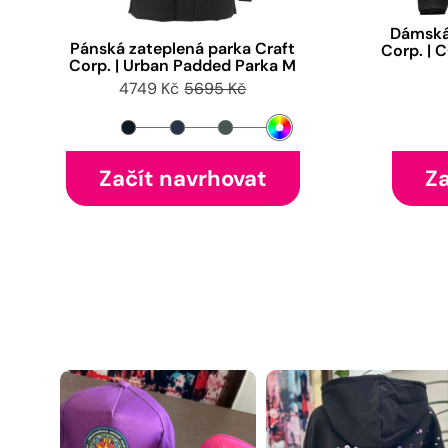
Dámská
Pánská zateplená parka Craft
Corp. | 
Corp. | Urban Padded Parka M
4749 Kč
5695 Kč
Začít navrhovat
Za