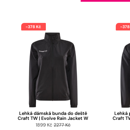
-378 Kč
-378
Lehká dámská bunda do deště
Lehká 
Craft TW | Evolve Rain Jacket W
Craft T
1899 Kč
2277 Kč