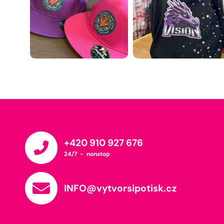
+420 910 927 676
24/7 - nonstop
INFO@vytvorsipotisk.cz