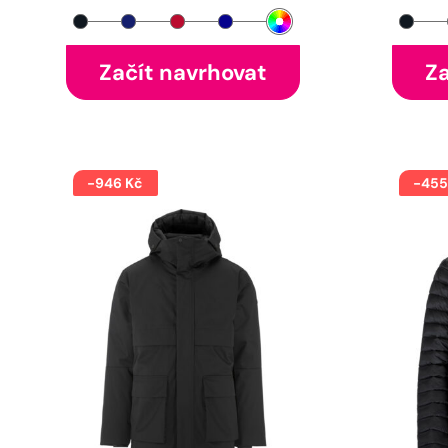
Začít navrhovat
Za
-946 Kč
-455