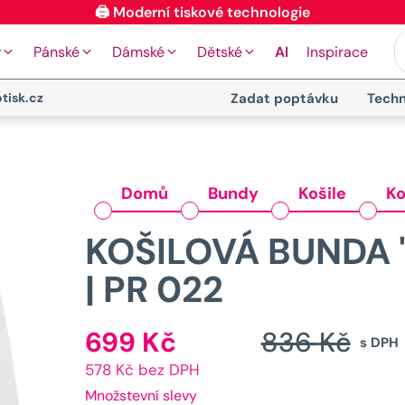
🖨️ Moderní tiskové technologie
y
Pánské
Dámské
Dětské
AI
Inspirace
tisk.cz
Zadat poptávku
Techn
Domů
Bundy
Košile
Ko
KOŠILOVÁ BUNDA "
| PR 022
699
Kč
836
Kč
Aktuální
s DPH
578 Kč bez DPH
cena
Množstevní slevy
je: