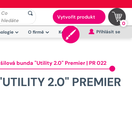
Co
Vytvořit produkt
hledáte
0
Přihlásit se
ologie
O firmě
Kontakt
šilová bunda "Utility 2.0" Premier | PR 022
UTILITY 2.0" PREMIER
Původní
cena
byla: