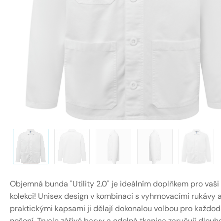
Objemná bunda "Utility 2.0" je ideálním doplňkem pro vaši
kolekci! Unisex design v kombinaci s vyhrnovacími rukávy 
praktickými kapsami ji dělají dokonalou volbou pro každod
nošení. Trvale zářivé barvy a odolná tkanina zaručují dlouh