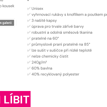
to kousek
✅ Unisex
✅ vyhrnovací rukávy s knoflíkem a poutkem p
✅ 3 našité kapsy
n galerii
✅ úprava pro trvale zářivé barvy
✅ robustní a odolná směsová tkanina
✅ pratelné na 60°
✅ průmyslové praní pratelné na 85°
✅ lze sušit v sušičce při nízké teplotě
✅ nelze chemicky čistit
✅ 240g/m²
✅ 60% bavlna
✅ 40% recyklovaný polyester
 LÍBIT