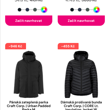
3419 Kč
4101 Kč
4749 Kč
5695 Kč
Začít navrhovat
Začít navrhovat
-946 Kč
-455 Kč
Pánská zateplená parka
Dámská prošívaná bunda
Craft Corp. | Urban Padded
Craft Corp. | CORE Lt.
Parka M
Insulation Jacket W