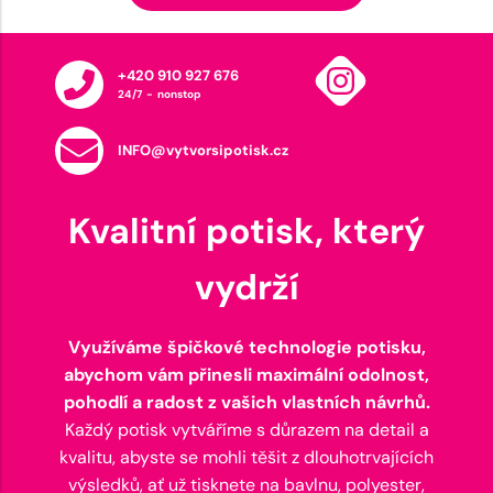
+420 910 927 676
24/7 - nonstop
INFO@vytvorsipotisk.cz
Kvalitní potisk, který
vydrží
Využíváme špičkové technologie potisku,
abychom vám přinesli maximální odolnost,
pohodlí a radost z vašich vlastních návrhů.
Každý potisk vytváříme s důrazem na detail a
kvalitu, abyste se mohli těšit z dlouhotrvajících
výsledků, ať už tisknete na bavlnu, polyester,