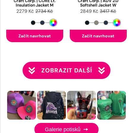
Craft Corp. | CORE Lt.
Craft Corp. | ADV 2.0
Insulation Jacket M
Softshell Jacket W
2279 Kč
2734 Kč
2849 Kč
3417 Kč
Začít navrhovat
Začít navrhovat
ZOBRAZIT DALŠÍ
Galerie potisků