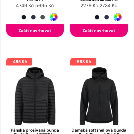
4749 Kč
5695 Kč
2279 Kč
2734 Kč
Začít navrhovat
Začít navrhovat
-455 Kč
-568 Kč
Pánská prošívaná bunda
Dámská softshellová bunda