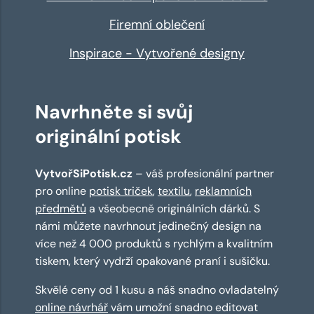
Firemní oblečení
Inspirace - Vytvořené designy
Navrhněte si svůj
originální potisk
VytvořSiPotisk.cz
– váš profesionální partner
pro online
potisk triček
,
textilu
,
reklamních
předmětů
a všeobecně originálních dárků. S
námi můžete navrhnout jedinečný design na
více než 4 000 produktů s rychlým a kvalitním
tiskem, který vydrží opakované praní i sušičku.
Skvělé ceny od 1 kusu a náš snadno ovladatelný
online návrhář
vám umožní snadno editovat