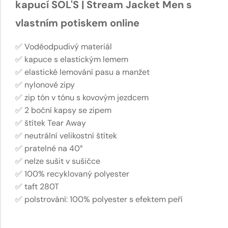
kapucí SOL'S | Stream Jacket Men s
vlastním potiskem online
✅ Voděodpudivý materiál
✅ kapuce s elastickým lemem
✅ elastické lemování pasu a manžet
✅ nylonové zipy
✅ zip tón v tónu s kovovým jezdcem
✅ 2 boční kapsy se zipem
✅ štítek Tear Away
✅ neutrální velikostní štítek
✅ pratelné na 40°
✅ nelze sušit v sušičce
✅ 100% recyklovaný polyester
✅ taft 280T
✅ polstrování: 100% polyester s efektem peří