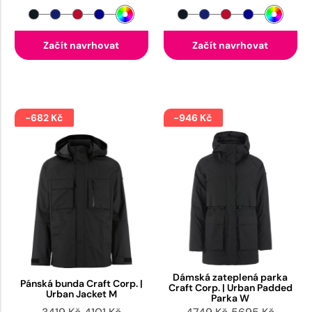
Začít navrhovat
Začít navrhovat
-682 Kč
-946 Kč
Dámská zateplená parka
Pánská bunda Craft Corp. |
Craft Corp. | Urban Padded
Urban Jacket M
Parka W