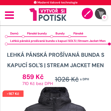
🖨️ Moderní tiskové technologie
0
Domů
Pánské bundy
Bundy
Pánské
Lehká pánská prošívaná bunda s kapucí SOL'S | Stream Jacket Men
LEHKÁ PÁNSKÁ PROŠÍVANÁ BUNDA S
KAPUCÍ SOL'S | STREAM JACKET MEN
Aktuální
859
Kč
1026
Kč
s DPH
cena
Původn
710 Kč bez DPH
je:
cena
859 Kč.
-
167
Kč
byla: