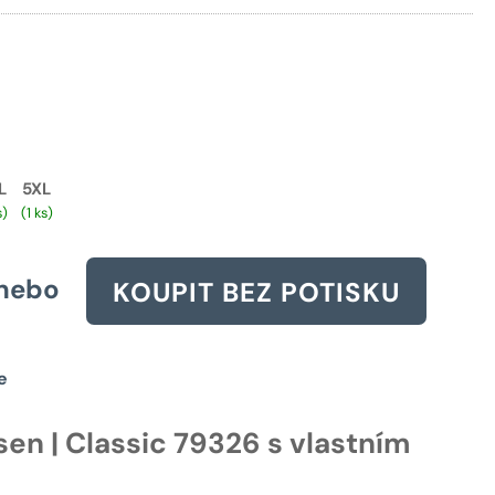
1745 Kč.
L
5XL
s)
(1 ks)
nebo
KOUPIT BEZ POTISKU
e
sen | Classic 79326 s vlastním