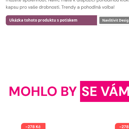
kapsu pro vaše drobnosti. Trendy a pohodlná volba!
Ukázka tohoto produktu s potiskem
Navštívit Desig
MOHLO BY
SE VÁM
-278 Kč
-278