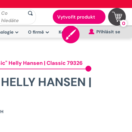
Co
Vytvořit produkt
hledáte
0
Přihlásit se
ologie
O firmě
Kontakt
ic" Helly Hansen | Classic 79326
 HELLY HANSEN |
Původní
PH
cena
byla: