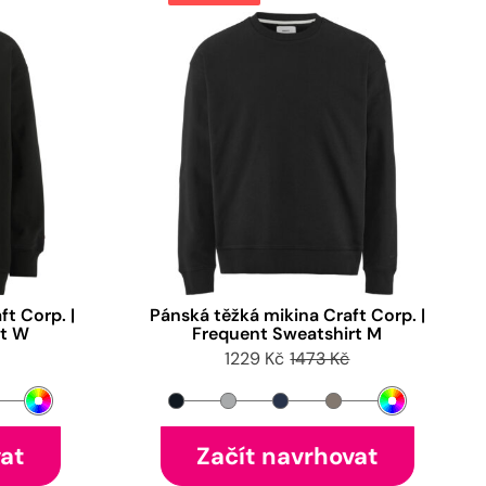
t Corp. |
Pánská těžká mikina Craft Corp. |
rt W
Frequent Sweatshirt M
1229 Kč
1473 Kč
vat
Začít navrhovat