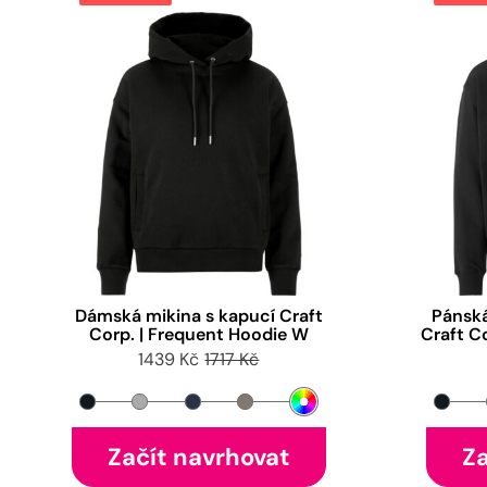
Dámská mikina s kapucí Craft
Pánská
Corp. | Frequent Hoodie W
Craft C
1439 Kč
1717 Kč
Začít navrhovat
Za