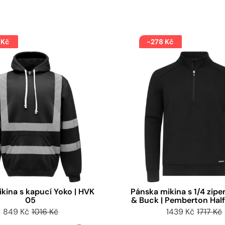
 Kč
-278 Kč
ikina s kapucí Yoko | HVK
Pánska mikina s 1/4 zip
05
& Buck | Pemberton Half
849 Kč
1016 Kč
1439 Kč
1717 Kč