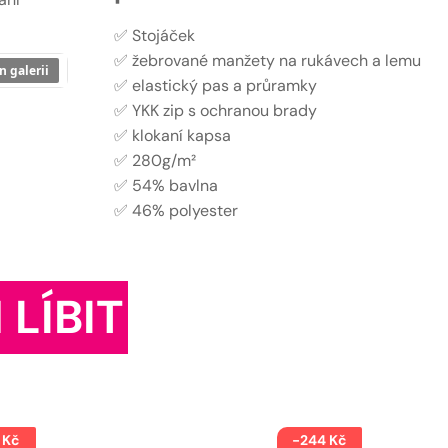
✅ Stojáček
✅ žebrované manžety na rukávech a lemu
n galerii
✅ elastický pas a průramky
✅ YKK zip s ochranou brady
✅ klokaní kapsa
✅ 280g/m²
✅ 54% bavlna
✅ 46% polyester
 LÍBIT
 Kč
-244 Kč