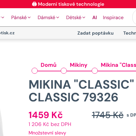
y
Pánské
Dámské
Dětské
AI
Inspirace
tisk.cz
Zadat poptávku
Techn
Domů
Mikiny
Mikina "Class
MIKINA "CLASSIC"
CLASSIC 79326
1459
Kč
1745
Kč
Aktuální
s D
1 206 Kč bez DPH
cena
Množstevní slevy
je: