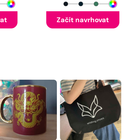
vat
Začít navrhovat