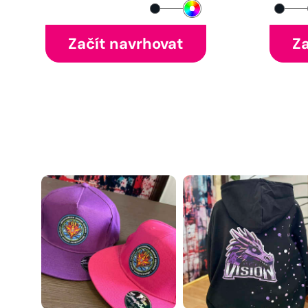
Začít navrhovat
Za