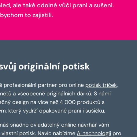
ed, ale také odolné vůči praní a sušení.
bychom to zajistili.
vůj originální potisk
 profesionální partner pro online
potisk triček
,
mětů
a všeobecně originálních dárků. S námi
ečný design na více než 4 000 produktů s
em, který vydrží opakované praní i sušičku.
a náš snadno ovladatelný
online návrhář
vám
vlastní potisk. Navíc nabízíme
AI technologii
pro