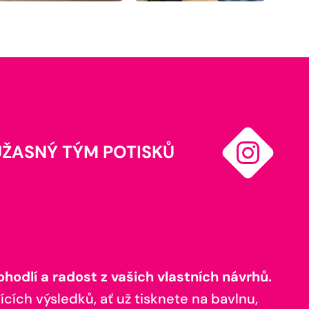
ÚŽASNÝ TÝM POTISKŮ
odlí a radost z vašich vlastních návrhů.
ících výsledků, ať už tisknete na bavlnu,