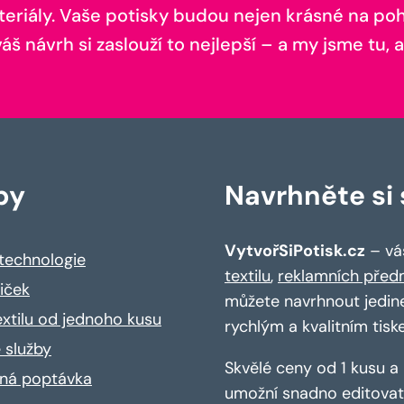
teriály. Vaše potisky budou nejen krásné na pohl
š návrh si zaslouží to nejlepší – a my jsme tu, a
by
Navrhněte si s
VytvořSiPotisk.cz
– váš
 technologie
textilu
,
reklamních před
riček
můžete navrhnout jedin
extilu od jednoho kusu
rychlým a kvalitním tisk
 služby
Skvělé ceny od 1 kusu 
ná poptávka
umožní snadno editovat 