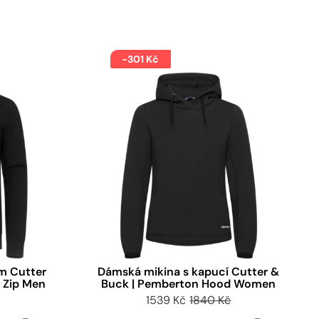
-301 Kč
em Cutter
Dámská mikina s kapucí Cutter &
 Zip Men
Buck | Pemberton Hood Women
1539 Kč
1840 Kč