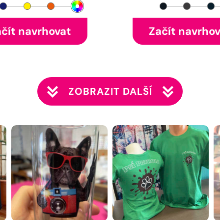
čít navrhovat
Začít navrho
ZOBRAZIT DALŠÍ