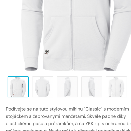
Podívejte se na tuto stylovou mikinu "Classic" s moderním
stojáčkem a žebrovanými manžetami. Skvěle padne díky
elastickému pasu a průramkům, a na YKK zip s ochranou b
můžete spolehnout. Navíc máte k dispozici pohodlnou klok