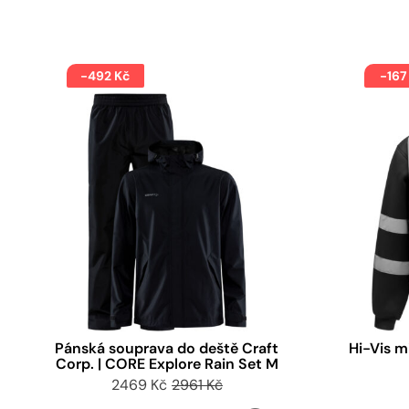
-492 Kč
-167
Pánská souprava do deště Craft
Hi-Vis m
Corp. | CORE Explore Rain Set M
2469 Kč
2961 Kč