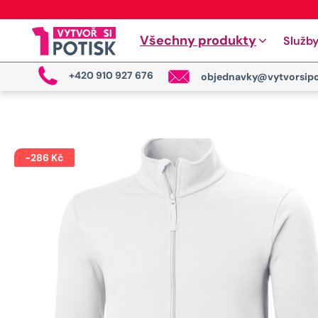
Všechny produkty
Služb
+420 910 927 676
objednavky@vytvorsipo
-
286
Kč