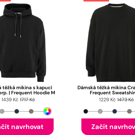
 těžká mikina s kapucí
Dámská těžká mikina Craf
orp. | Frequent Hoodie M
Frequent Sweatshi
1439 Kč
1717 Kč
1229 Kč
1473 Kč
čít navrhovat
Začít navrho