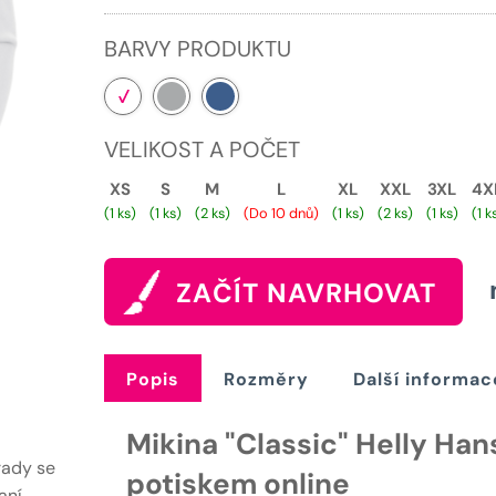
1459 Kč.
BARVY PRODUKTU
VELIKOST A POČET
XS
S
M
L
XL
XXL
3XL
4X
(1 ks)
(1 ks)
(2 ks)
(Do 10 dnů)
(1 ks)
(2 ks)
(1 ks)
(1 k
ZAČÍT NAVRHOVAT
Popis
Rozměry
Další informac
Mikina "Classic" Helly Han
rady se
potiskem online
aní