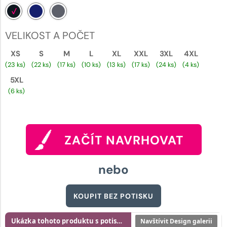
VELIKOST A POČET
XS
S
M
L
XL
XXL
3XL
4XL
(23 ks)
(22 ks)
(17 ks)
(10 ks)
(13 ks)
(17 ks)
(24 ks)
(4 ks)
5XL
(6 ks)
ZAČÍT NAVRHOVAT
nebo
KOUPIT BEZ POTISKU
Ukázka tohoto produktu s potiskem
Navštívit Design galerii