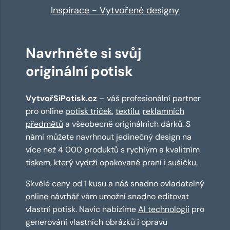
Inspirace - Vytvořené designy
Navrhněte si svůj
originální potisk
VytvořSiPotisk.cz
– váš profesionální partner
pro online
potisk triček
,
textilu
,
reklamních
předmětů
a všeobecně originálních dárků. S
námi můžete navrhnout jedinečný design na
více než 4 000 produktů s rychlým a kvalitním
tiskem, který vydrží opakované praní i sušičku.
Skvělé ceny od 1 kusu a náš snadno ovladatelný
online návrhář
vám umožní snadno editovat
vlastní potisk. Navíc nabízíme
AI technologii
pro
generování vlastních obrázků i opravu