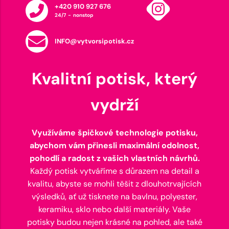
+420 910 927 676
24/7 - nonstop
INFO@vytvorsipotisk.cz
Kvalitní potisk, který
vydrží
Využíváme špičkové technologie potisku,
abychom vám přinesli maximální odolnost,
pohodlí a radost z vašich vlastních návrhů.
Každý potisk vytváříme s důrazem na detail a
kvalitu, abyste se mohli těšit z dlouhotrvajících
výsledků, ať už tisknete na bavlnu, polyester,
keramiku, sklo nebo další materiály. Vaše
potisky budou nejen krásné na pohled, ale také