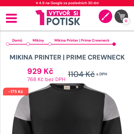
⭐ 4.9 na Google za posledních 30 dní
0
Domů
Mikiny
Mikina Printer | Prime Crewneck
MIKINA PRINTER | PRIME CREWNECK
Aktuální
929
Kč
1104
Kč
s DPH
cena
Původn
768 Kč bez DPH
je:
cena
929 Kč.
-
175
Kč
byla:
1104 Kč