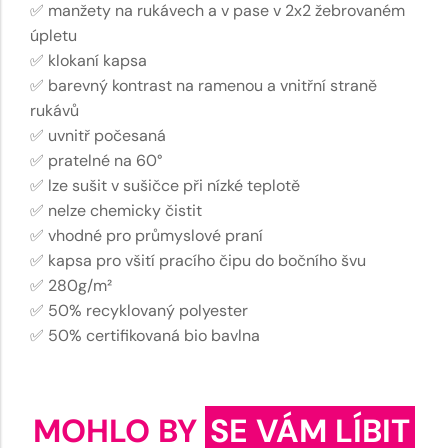
✅ manžety na rukávech a v pase v 2x2 žebrovaném
úpletu
✅ klokaní kapsa
✅ barevný kontrast na ramenou a vnitřní straně
rukávů
✅ uvnitř počesaná
✅ pratelné na 60°
✅ lze sušit v sušičce při nízké teplotě
✅ nelze chemicky čistit
✅ vhodné pro průmyslové praní
✅ kapsa pro všití pracího čipu do bočního švu
✅ 280g/m²
✅ 50% recyklovaný polyester
✅ 50% certifikovaná bio bavlna
MOHLO BY
SE VÁM LÍBIT