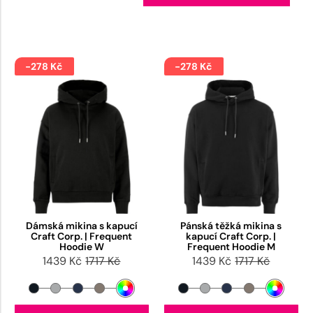
-278 Kč
-278 Kč
Dámská mikina s kapucí
Pánská těžká mikina s
Craft Corp. | Frequent
kapucí Craft Corp. |
Hoodie W
Frequent Hoodie M
1439 Kč
1717 Kč
1439 Kč
1717 Kč