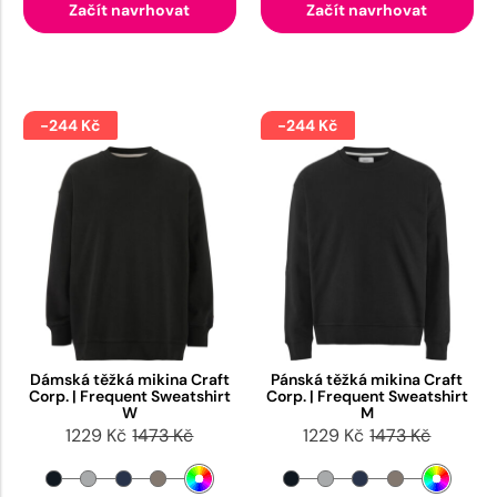
Začít navrhovat
Začít navrhovat
-244 Kč
-244 Kč
Dámská těžká mikina Craft
Pánská těžká mikina Craft
Corp. | Frequent Sweatshirt
Corp. | Frequent Sweatshirt
W
M
1229 Kč
1473 Kč
1229 Kč
1473 Kč