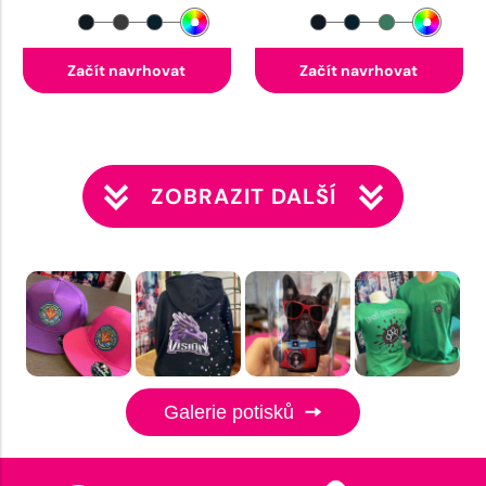
Začít navrhovat
Začít navrhovat
ZOBRAZIT DALŠÍ
Galerie potisků