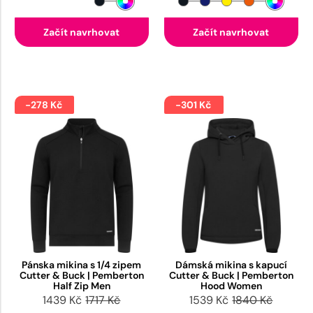
Začít navrhovat
Začít navrhovat
-278 Kč
-301 Kč
Pánska mikina s 1/4 zipem
Dámská mikina s kapucí
Cutter & Buck | Pemberton
Cutter & Buck | Pemberton
Half Zip Men
Hood Women
1439 Kč
1717 Kč
1539 Kč
1840 Kč