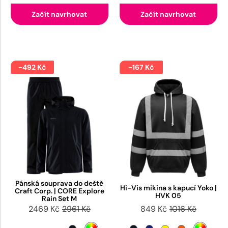
Začít navrhovat
Začít navrhovat
-492 Kč
-167 Kč
Pánská souprava do deště
Hi-Vis mikina s kapucí Yoko |
Craft Corp. | CORE Explore
HVK 05
Rain Set M
2469 Kč
2961 Kč
849 Kč
1016 Kč