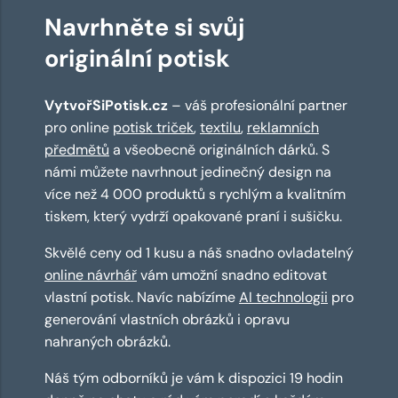
Navrhněte si svůj
originální potisk
VytvořSiPotisk.cz
– váš profesionální partner
pro online
potisk triček
,
textilu
,
reklamních
předmětů
a všeobecně originálních dárků. S
námi můžete navrhnout jedinečný design na
více než 4 000 produktů s rychlým a kvalitním
tiskem, který vydrží opakované praní i sušičku.
Skvělé ceny od 1 kusu a náš snadno ovladatelný
online návrhář
vám umožní snadno editovat
vlastní potisk. Navíc nabízíme
AI technologii
pro
generování vlastních obrázků i opravu
nahraných obrázků.
Náš tým odborníků je vám k dispozici 19 hodin