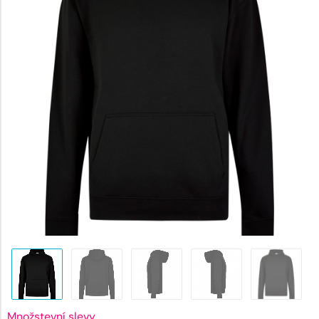
934 Kč
Množstevní slevy