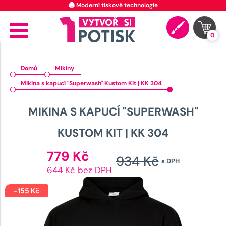
🖨️ Moderní tiskové technologie
0
Domů
Mikiny
Mikina s kapucí "Superwash" Kustom Kit | KK 304
MIKINA S KAPUCÍ "SUPERWASH"
KUSTOM KIT | KK 304
Aktuální
779
Kč
934
Kč
s DPH
cena
Původn
644 Kč bez DPH
je:
cena
779 Kč.
-
155
Kč
byla: