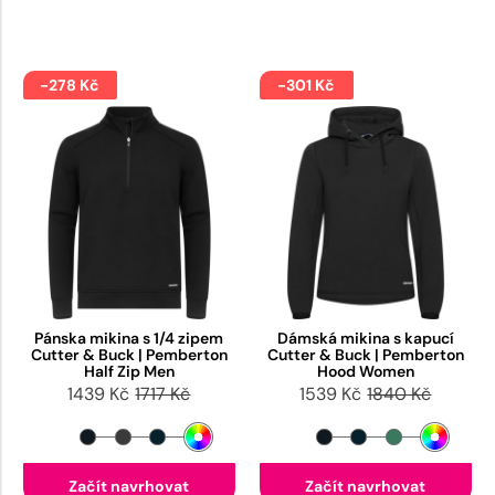
-278 Kč
-301 Kč
Pánska mikina s 1/4 zipem
Dámská mikina s kapucí
Cutter & Buck | Pemberton
Cutter & Buck | Pemberton
Half Zip Men
Hood Women
1439 Kč
1717 Kč
1539 Kč
1840 Kč
Začít navrhovat
Začít navrhovat