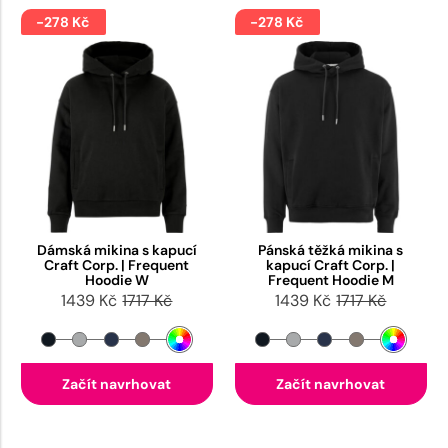
-278 Kč
-278 Kč
Dámská mikina s kapucí
Pánská těžká mikina s
Craft Corp. | Frequent
kapucí Craft Corp. |
Hoodie W
Frequent Hoodie M
1439 Kč
1717 Kč
1439 Kč
1717 Kč
Začít navrhovat
Začít navrhovat