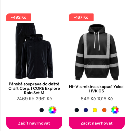
-492 Kč
-167 Kč
Pánská souprava do deště
Hi-Vis mikina s kapucí Yoko |
Craft Corp. | CORE Explore
HVK 05
Rain Set M
2469 Kč
2961 Kč
849 Kč
1016 Kč
Začít navrhovat
Začít navrhovat