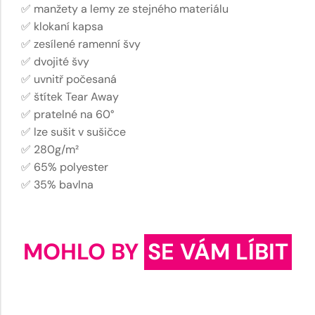
✅ manžety a lemy ze stejného materiálu
✅ klokaní kapsa
✅ zesílené ramenní švy
✅ dvojité švy
✅ uvnitř počesaná
✅ štítek Tear Away
✅ pratelné na 60°
✅ lze sušit v sušičce
✅ 280g/m²
✅ 65% polyester
✅ 35% bavlna
MOHLO BY
SE VÁM LÍBIT