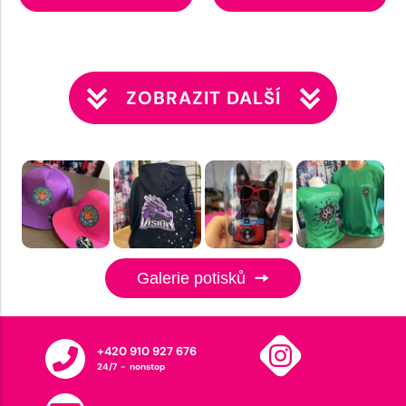
ZOBRAZIT DALŠÍ
Galerie potisků
+420 910 927 676
24/7 - nonstop