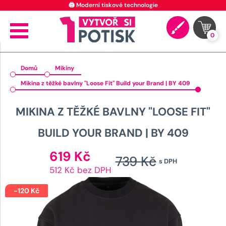
🖨️ Moderní tiskové technologie
0
Domů
Mikiny
Mikina z těžké bavlny "Loose Fit" Build your Brand | BY 409
MIKINA Z TĚŽKÉ BAVLNY "LOOSE FIT"
BUILD YOUR BRAND | BY 409
Aktuální
619
Kč
739
Kč
s DPH
cena
Původn
512 Kč bez DPH
je:
cena
619 Kč.
-
120
Kč
byla: