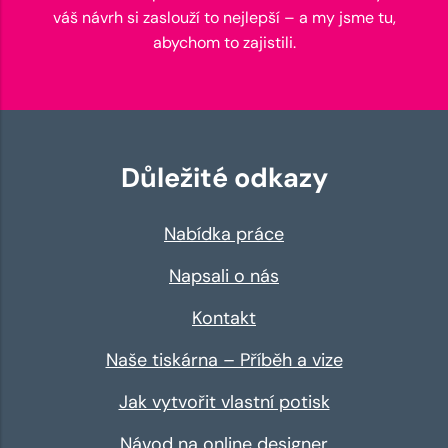
váš návrh si zaslouží to nejlepší – a my jsme tu,
abychom to zajistili.
Důležité odkazy
Nabídka práce
Napsali o nás
Kontakt
Naše tiskárna – Příběh a vize
Jak vytvořit vlastní potisk
Návod na online designer