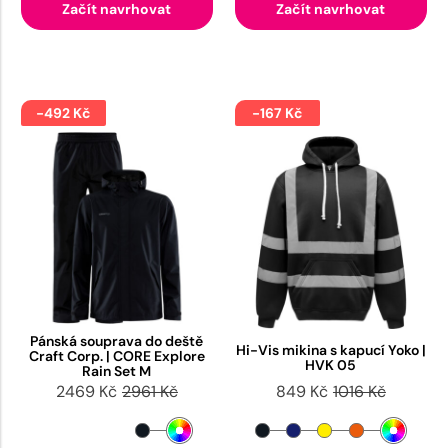
Začít navrhovat
Začít navrhovat
-492 Kč
-167 Kč
Pánská souprava do deště
Hi-Vis mikina s kapucí Yoko |
Craft Corp. | CORE Explore
HVK 05
Rain Set M
2469 Kč
2961 Kč
849 Kč
1016 Kč