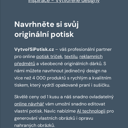
Inspirace - Vytvořené designy
Navrhněte si svůj
originální potisk
VytvořSiPotisk.cz
– váš profesionální partner
pro online
potisk triček
,
textilu
,
reklamních
předmětů
a všeobecně originálních dárků. S
námi můžete navrhnout jedinečný design na
více než 4 000 produktů s rychlým a kvalitním
tiskem, který vydrží opakované praní i sušičku.
Skvělé ceny od 1 kusu a náš snadno ovladatelný
online návrhář
vám umožní snadno editovat
vlastní potisk. Navíc nabízíme
AI technologii
pro
generování vlastních obrázků i opravu
nahraných obrázků.