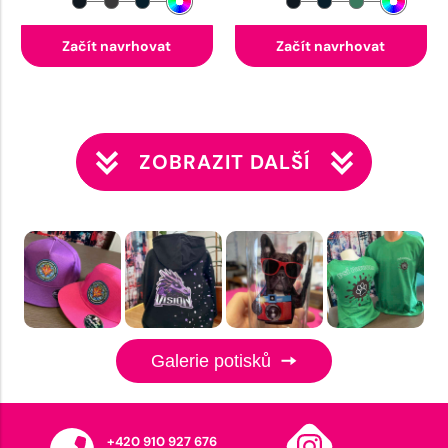
Začít navrhovat
Začít navrhovat
ZOBRAZIT DALŠÍ
Galerie potisků
+420 910 927 676