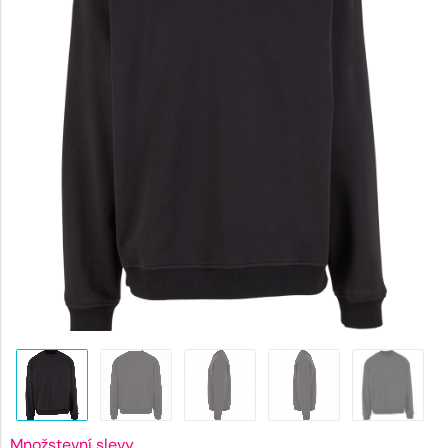
739 Kč.
Množstevní slevy