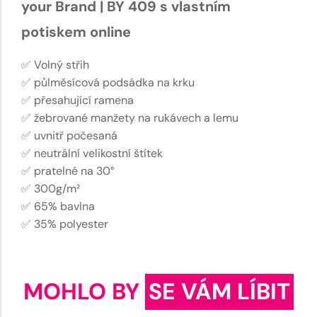
your Brand | BY 409 s vlastním
potiskem online
✅ Volný střih
✅ půlměsícová podsádka na krku
✅ přesahující ramena
✅ žebrované manžety na rukávech a lemu
✅ uvnitř počesaná
✅ neutrální velikostní štítek
✅ pratelné na 30°
✅ 300g/m²
✅ 65% bavlna
✅ 35% polyester
MOHLO BY
SE VÁM LÍBIT