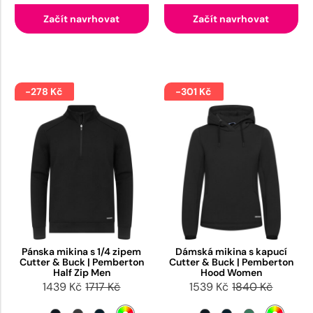
Začít navrhovat
Začít navrhovat
-278 Kč
-301 Kč
Pánska mikina s 1/4 zipem
Dámská mikina s kapucí
Cutter & Buck | Pemberton
Cutter & Buck | Pemberton
Half Zip Men
Hood Women
1439 Kč
1717 Kč
1539 Kč
1840 Kč