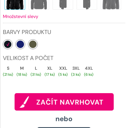
Množstevní slevy
BARVY PRODUKTU
VELIKOST A POČET
S
M
L
XL
XXL
3XL
4XL
(21 ks)
(18 ks)
(31 ks)
(17 ks)
(5 ks)
(3 ks)
(6 ks)
ZAČÍT NAVRHOVAT
nebo