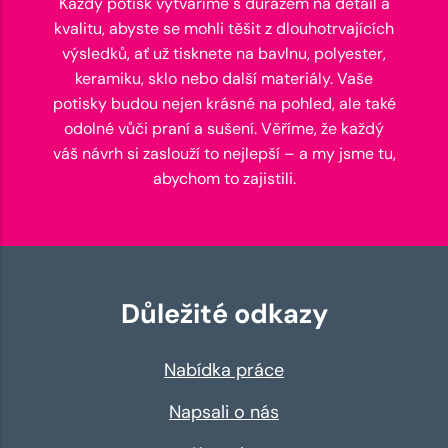
Každý potisk vytváříme s důrazem na detail a
kvalitu, abyste se mohli těšit z dlouhotrvajících
výsledků, ať už tisknete na bavlnu, polyester,
keramiku, sklo nebo další materiály. Vaše
potisky budou nejen krásné na pohled, ale také
odolné vůči praní a sušení. Věříme, že každý
váš návrh si zaslouží to nejlepší – a my jsme tu,
abychom to zajistili.
Důležité odkazy
Nabídka práce
Napsali o nás