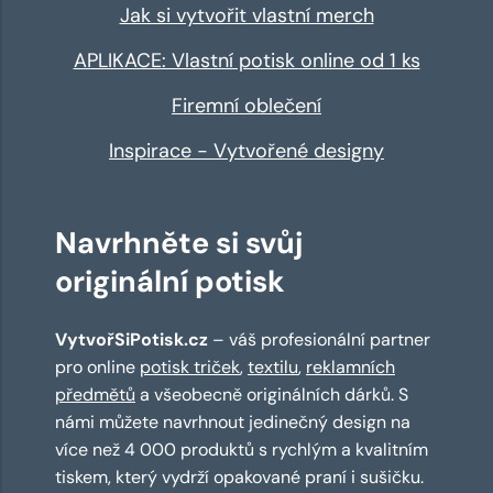
Jak si vytvořit vlastní merch
APLIKACE: Vlastní potisk online od 1 ks
Firemní oblečení
Inspirace - Vytvořené designy
Navrhněte si svůj
originální potisk
VytvořSiPotisk.cz
– váš profesionální partner
pro online
potisk triček
,
textilu
,
reklamních
předmětů
a všeobecně originálních dárků. S
námi můžete navrhnout jedinečný design na
více než 4 000 produktů s rychlým a kvalitním
tiskem, který vydrží opakované praní i sušičku.