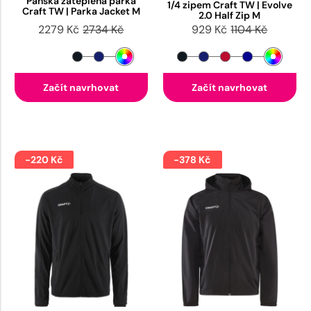
Pánská zateplená parka
1/4 zipem Craft TW | Evolve
Craft TW | Parka Jacket M
2.0 Half Zip M
2279 Kč
2734 Kč
929 Kč
1104 Kč
Začít navrhovat
Začít navrhovat
-220 Kč
-378 Kč