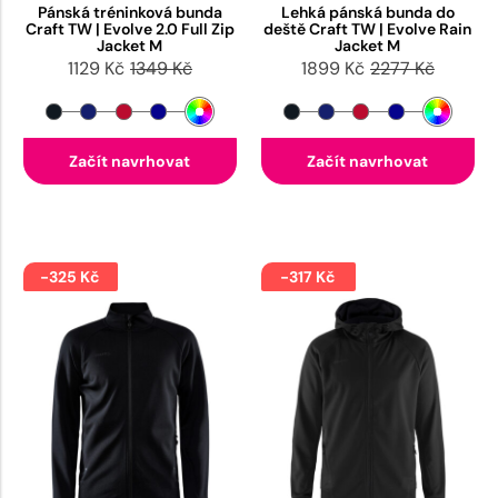
Pánská tréninková bunda
Lehká pánská bunda do
Craft TW | Evolve 2.0 Full Zip
deště Craft TW | Evolve Rain
Jacket M
Jacket M
1129 Kč
1349 Kč
1899 Kč
2277 Kč
Začít navrhovat
Začít navrhovat
-325 Kč
-317 Kč