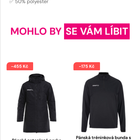
✅ 50% polyester
MOHLO BY
SE VÁM LÍBIT
-455 Kč
-175 Kč
Pánská tréninková bunda s