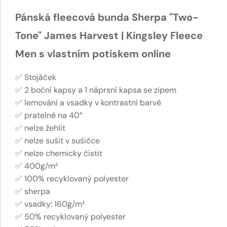
Pánská fleecová bunda Sherpa "Two-
Tone" James Harvest | Kingsley Fleece
Men s vlastním potiskem online
✅ Stojáček
✅ 2 boční kapsy a 1 náprsní kapsa se zipem
✅ lemování a vsadky v kontrastní barvě
✅ pratelné na 40°
✅ nelze žehlit
✅ nelze sušit v sušičce
✅ nelze chemicky čistit
✅ 400g/m²
✅ 100% recyklovaný polyester
✅ sherpa
✅ vsadky: 160g/m²
✅ 50% recyklovaný polyester