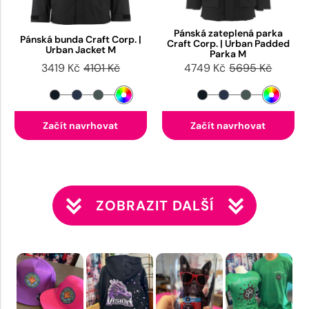
Pánská zateplená parka
Pánská bunda Craft Corp. |
Craft Corp. | Urban Padded
Urban Jacket M
Parka M
3419 Kč
4101 Kč
4749 Kč
5695 Kč
Začít navrhovat
Začít navrhovat
ZOBRAZIT DALŠÍ