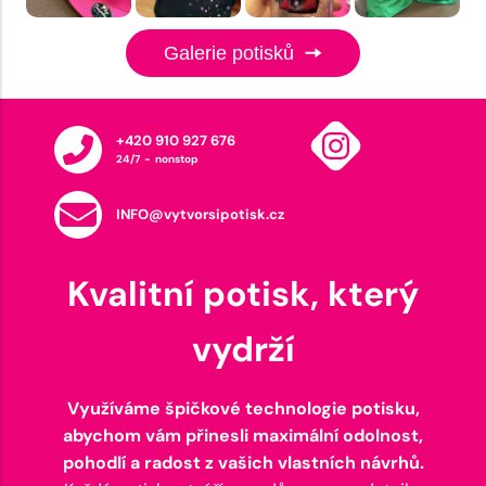
Galerie potisků
+420 910 927 676
24/7 - nonstop
INFO@vytvorsipotisk.cz
Kvalitní potisk, který
vydrží
Využíváme špičkové technologie potisku,
abychom vám přinesli maximální odolnost,
pohodlí a radost z vašich vlastních návrhů.