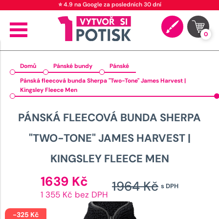
⭐ 4.9 na Google za posledních 30 dní
0
Domů
Pánské bundy
Pánské
Pánská fleecová bunda Sherpa "Two-Tone" James Harvest |
Kingsley Fleece Men
PÁNSKÁ FLEECOVÁ BUNDA SHERPA
"TWO-TONE" JAMES HARVEST |
KINGSLEY FLEECE MEN
Aktuální
1639
Kč
1964
Kč
s DPH
cena
Původ
1 355 Kč bez DPH
je:
cena
1639 Kč.
-
325
Kč