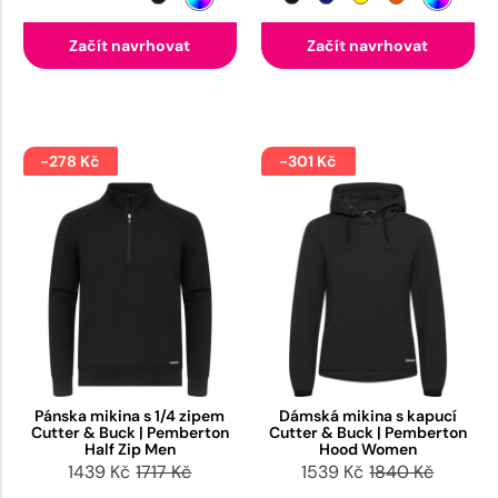
Začít navrhovat
Začít navrhovat
-278 Kč
-301 Kč
Pánska mikina s 1/4 zipem
Dámská mikina s kapucí
Cutter & Buck | Pemberton
Cutter & Buck | Pemberton
Half Zip Men
Hood Women
1439 Kč
1717 Kč
1539 Kč
1840 Kč