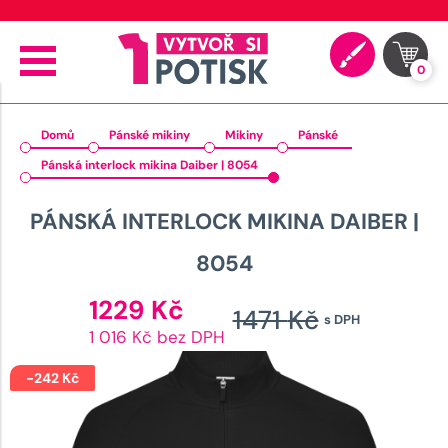
🚚 Doprava od 89 Kč
0
Domů
Pánské mikiny
Mikiny
Pánské
Pánská interlock mikina Daiber | 8054
PÁNSKÁ INTERLOCK MIKINA DAIBER |
8054
Aktuální
1229
Kč
1471
Kč
s DPH
cena
Původn
1 016 Kč bez DPH
je:
cena
1229 Kč.
-
242
Kč
byla: