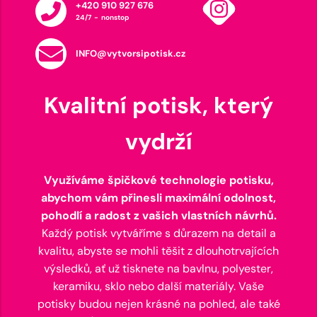
+420 910 927 676
24/7 - nonstop
INFO@vytvorsipotisk.cz
Kvalitní potisk, který
vydrží
Využíváme špičkové technologie potisku,
abychom vám přinesli maximální odolnost,
pohodlí a radost z vašich vlastních návrhů.
Každý potisk vytváříme s důrazem na detail a
kvalitu, abyste se mohli těšit z dlouhotrvajících
výsledků, ať už tisknete na bavlnu, polyester,
keramiku, sklo nebo další materiály. Vaše
potisky budou nejen krásné na pohled, ale také