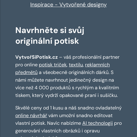
Inspirace - Vytvořené designy
Navrhněte si svůj
originální potisk
VytvořSiPotisk.cz
– váš profesionální partner
pro online
potisk triček
,
textilu
,
reklamních
předmětů
a všeobecně originálních dárků. S
námi můžete navrhnout jedinečný design na
více než 4 000 produktů s rychlým a kvalitním
tiskem, který vydrží opakované praní i sušičku.
Skvělé ceny od 1 kusu a náš snadno ovladatelný
online návrhář
vám umožní snadno editovat
vlastní potisk. Navíc nabízíme
AI technologii
pro
generování vlastních obrázků i opravu