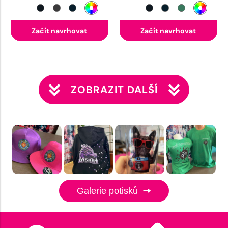
Začít navrhovat
Začít navrhovat
ZOBRAZIT DALŠÍ
Galerie potisků