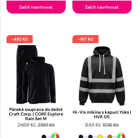
Začít navrhovat
Začít navrhovat
-492 Kč
-167 Kč
Pánská souprava do deště
Hi-Vis mikina s kapucí Yoko |
Craft Corp. | CORE Explore
HVK 05
Rain Set M
2469 Kč
2961 Kč
849 Kč
1016 Kč