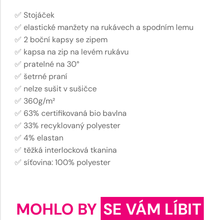
✅ Stojáček
✅ elastické manžety na rukávech a spodním lemu
✅ 2 boční kapsy se zipem
✅ kapsa na zip na levém rukávu
✅ pratelné na 30°
✅ šetrné praní
✅ nelze sušit v sušičce
✅ 360g/m²
✅ 63% certifikovaná bio bavlna
✅ 33% recyklovaný polyester
✅ 4% elastan
✅ těžká interlocková tkanina
✅ síťovina: 100% polyester
MOHLO BY
SE VÁM LÍBIT