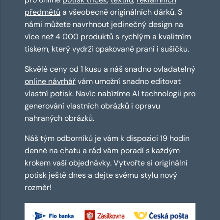
předmětů
a všeobecně originálních dárků. S
námi můžete navrhnout jedinečný design na
více než 4 000 produktů s rychlým a kvalitním
tiskem, který vydrží opakované praní i sušičku.
Skvělé ceny od 1 kusu a náš snadno ovladatelný
online návrhář
vám umožní snadno editovat
vlastní potisk. Navíc nabízíme
AI technologii
pro
generování vlastních obrázků i opravu
nahraných obrázků.
Náš tým odborníků je vám k dispozici 19 hodin
denně na chatu a rád vám poradí s každým
krokem vaší objednávky. Vytvořte si originální
potisk ještě dnes a dejte svému stylu nový
rozměr!