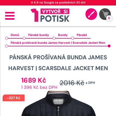
⭐ 4.9 na Google za posledních 30 dní
0
Domů
Pánské bundy
Bundy
Pánské
Pánská prošívaná bunda James Harvest | Scarsdale Jacket Men
PÁNSKÁ PROŠÍVANÁ BUNDA JAMES
HARVEST | SCARSDALE JACKET MEN
Aktuální
1689
Kč
2016
Kč
s DPH
cena
Původ
1 396 Kč bez DPH
je:
cena
1689 Kč.
-
327
Kč
byla: