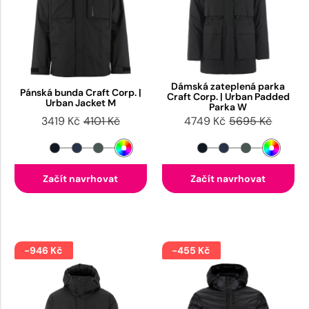
Dámská zateplená parka
Pánská bunda Craft Corp. |
Craft Corp. | Urban Padded
Urban Jacket M
Parka W
3419 Kč
4101 Kč
4749 Kč
5695 Kč
Začít navrhovat
Začít navrhovat
-946 Kč
-455 Kč