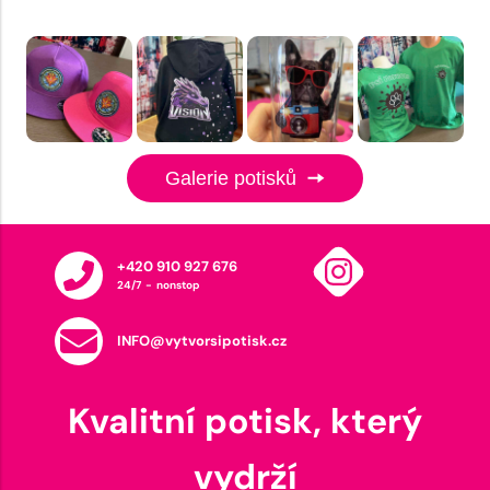
Galerie potisků
+420 910 927 676
24/7 - nonstop
INFO@vytvorsipotisk.cz
Kvalitní potisk, který
vydrží