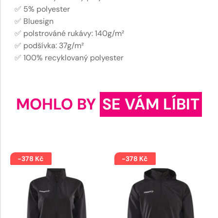
✅ 5% polyester
✅ Bluesign
✅ polstrováné rukávy: 140g/m²
✅ podšívka: 37g/m²
✅ 100% recyklovaný polyester
MOHLO BY
SE VÁM LÍBIT
-378 Kč
-378 Kč