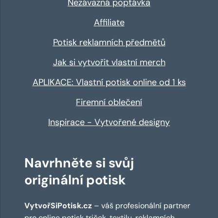
Nezávazná poptávka
Affiliate
Potisk reklamních předmětů
Jak si vytvořit vlastní merch
APLIKACE: Vlastní potisk online od 1 ks
Firemní oblečení
Inspirace - Vytvořené designy
Navrhněte si svůj
originální potisk
VytvořSiPotisk.cz
– váš profesionální partner
pro online
potisk triček
,
textilu
,
reklamních