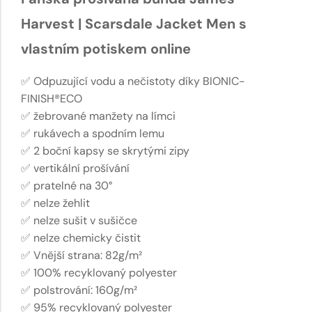
Harvest | Scarsdale Jacket Men s
vlastním potiskem online
✅ Odpuzující vodu a nečistoty díky BIONIC-
FINISH®ECO
✅ žebrované manžety na límci
✅ rukávech a spodním lemu
✅ 2 boční kapsy se skrytými zipy
✅ vertikální prošívání
✅ pratelné na 30°
✅ nelze žehlit
✅ nelze sušit v sušičce
✅ nelze chemicky čistit
✅ Vnější strana: 82g/m²
✅ 100% recyklovaný polyester
✅ polstrování: 160g/m²
✅ 95% recyklovaný polyester