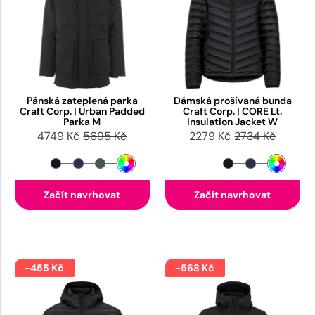
Pánská zateplená parka
Dámská prošívaná bunda
Craft Corp. | Urban Padded
Craft Corp. | CORE Lt.
Parka M
Insulation Jacket W
4749 Kč
5695 Kč
2279 Kč
2734 Kč
Začít navrhovat
Začít navrhovat
-455 Kč
-568 Kč