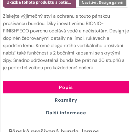
Ukázka tohoto produktu s potiskem
Navštívit Design galerii
Získejte výjimečný styl a ochranu s touto pánskou
prošívanou bundou. Díky inovativnímu BIONIC-
FINISH®ECO povrchu odolává vodě a nečistotám. Design je
doplněn žebrovanými detaily na límci, rukávech a
spodním lemu. Kromě elegantního vertikálního prošívání
nabízí také funkčnost s 2 bočními kapsami se skrytými
zipy. Snadno udržovatelná bunda lze prát na 30 stupňů a
je perfektní volbou pro každodenní nošení.
Popis
Rozměry
Další informace
Pánská prošívaná bunda James