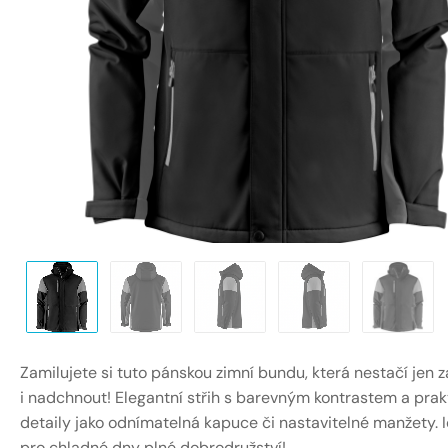
Zamilujete si tuto pánskou zimní bundu, která nestačí jen z
i nadchnout! Elegantní střih s barevným kontrastem a pra
detaily jako odnímatelná kapuce či nastavitelné manžety. I
pro chladné dny plné dobrodružství!