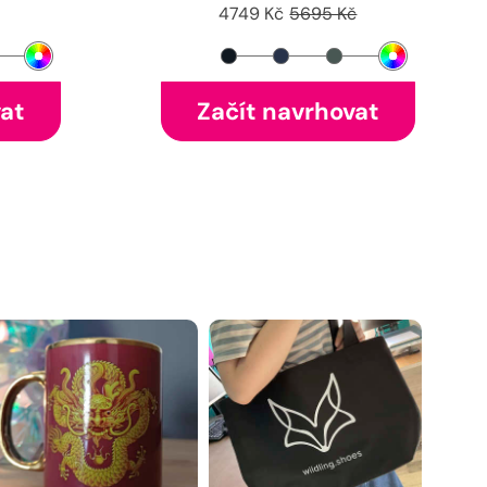
4749 Kč
5695 Kč
vat
Začít navrhovat