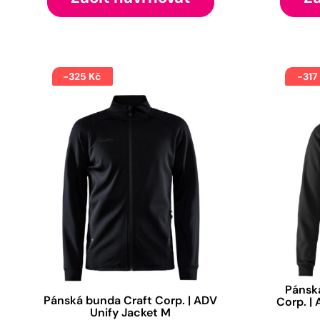
-325 Kč
-317
Pánská
Pánská bunda Craft Corp. | ADV
Corp. |
Unify Jacket M