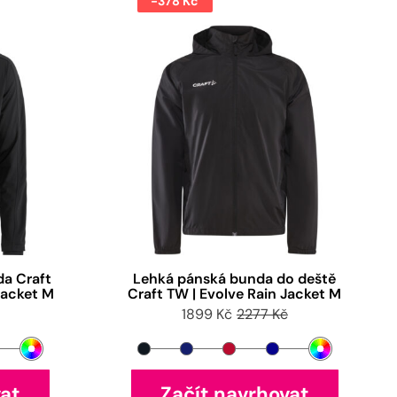
-378 Kč
da Craft
Lehká pánská bunda do deště
 Jacket M
Craft TW | Evolve Rain Jacket M
1899 Kč
2277 Kč
vat
Začít navrhovat