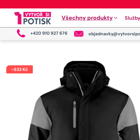
Všechny produkty
Služb
+420 910 927 676
objednavky@vytvorsipo
-
533
Kč