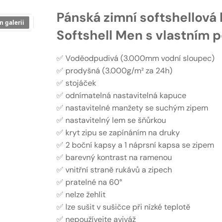
Pánská zimní softshellová
n galerii
Softshell Men s vlastním 
✅ Voděodpudivá (3.000mm vodní sloupec)
✅ prodyšná (3.000g/m² za 24h)
✅ stojáček
✅ odnímatelná nastavitelná kapuce
✅ nastavitelné manžety se suchým zipem
✅ nastavitelný lem se šňůrkou
✅ kryt zipu se zapínáním na druky
✅ 2 boční kapsy a 1 náprsní kapsa se zipem
✅ barevný kontrast na ramenou
✅ vnitřní straně rukávů a zipech
✅ pratelné na 60°
✅ nelze žehlit
✅ lze sušit v sušičce při nízké teplotě
✅ nepoužívejte aviváž