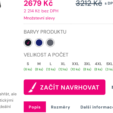
2679
Kč
3212
Kč
Aktuální
s D
2 214 Kč bez DPH
cena
Množstevní slevy
je:
2679 Kč.
BARVY PRODUKTU
VELIKOST A POČET
S
M
L
XL
XXL
3XL
4XL
5XL
(6 ks)
(8 ks)
(13 ks)
(12 ks)
(10 ks)
(8 ks)
(8 ks)
(3 ks
ZAČÍT NAVRHOVAT
ahřát, ale
ktickými
deální
Popis
Rozměry
Další informac