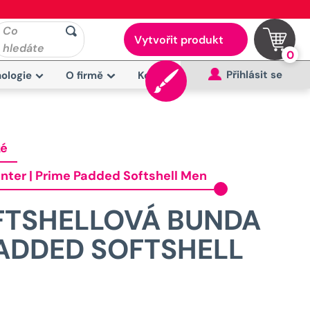
Co
Vytvořit produkt
hledáte
0
Přihlásit se
ologie
O firmě
Kontakt
ké
inter | Prime Padded Softshell Men
FTSHELLOVÁ BUNDA
PADDED SOFTSHELL