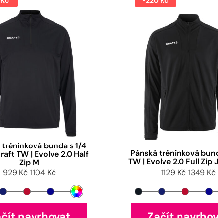
 Kč
-220 Kč
 tréninková bunda s 1/4
Pánská tréninková bun
raft TW | Evolve 2.0 Half
TW | Evolve 2.0 Full Zip
Zip M
929 Kč
1104 Kč
1129 Kč
1349 Kč
čít navrhovat
Začít navrho