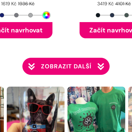
1619 Kč
1936 Kč
3419 Kč
4101 Kč
čít navrhovat
Začít navrho
ZOBRAZIT DALŠÍ