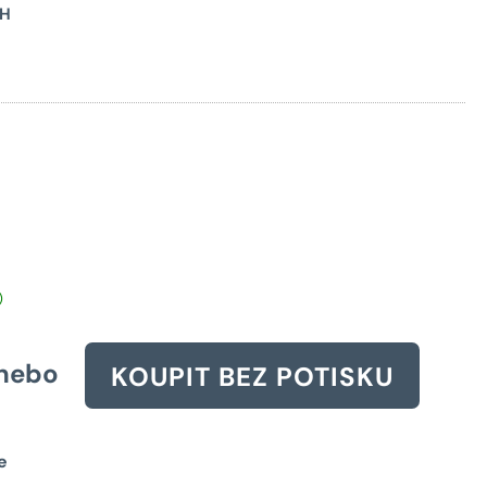
Původní
PH
cena
byla:
3212 Kč.
)
nebo
KOUPIT BEZ POTISKU
e