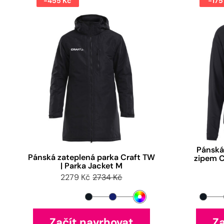
-455 Kč
-175
Pánská
Pánská zateplená parka Craft TW
zipem C
| Parka Jacket M
2279 Kč
2734 Kč
Začít navrhovat
Za