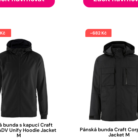
 Kč
-682 Kč
 bunda s kapucí Craft
Pánská bunda Craft Corp
 ADV Unify Hoodie Jacket
Jacket M
M