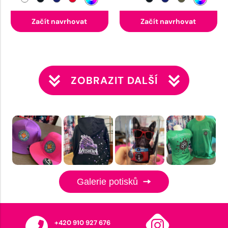
Začít navrhovat
Začít navrhovat
ZOBRAZIT DALŠÍ
Galerie potisků
+420 910 927 676