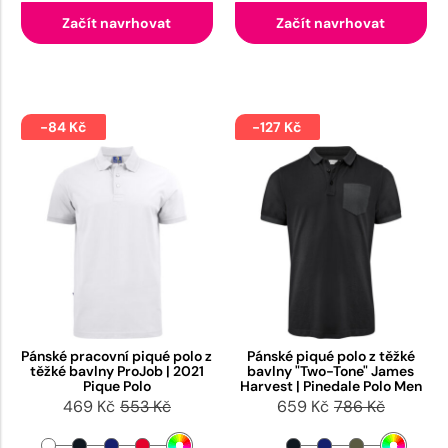
Začít navrhovat
Začít navrhovat
-84 Kč
-127 Kč
Pánské pracovní piqué polo z
Pánské piqué polo z těžké
těžké bavlny ProJob | 2021
bavlny "Two-Tone" James
Pique Polo
Harvest | Pinedale Polo Men
469 Kč
553 Kč
659 Kč
786 Kč