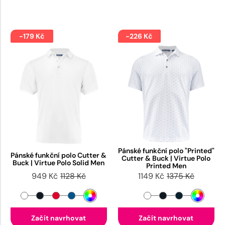
-179 Kč
-226 Kč
Pánské funkční polo "Printed"
Pánské funkční polo Cutter &
Cutter & Buck | Virtue Polo
Buck | Virtue Polo Solid Men
Printed Men
949 Kč
1128 Kč
1149 Kč
1375 Kč
Začít navrhovat
Začít navrhovat