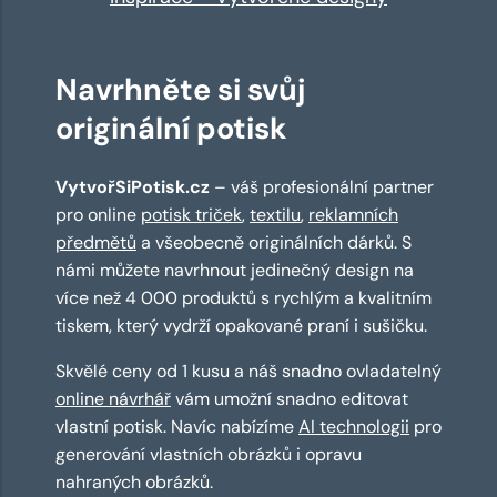
Navrhněte si svůj
originální potisk
VytvořSiPotisk.cz
– váš profesionální partner
pro online
potisk triček
,
textilu
,
reklamních
předmětů
a všeobecně originálních dárků. S
námi můžete navrhnout jedinečný design na
více než 4 000 produktů s rychlým a kvalitním
tiskem, který vydrží opakované praní i sušičku.
Skvělé ceny od 1 kusu a náš snadno ovladatelný
online návrhář
vám umožní snadno editovat
vlastní potisk. Navíc nabízíme
AI technologii
pro
generování vlastních obrázků i opravu
nahraných obrázků.