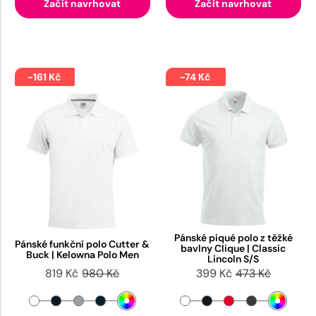
Začít navrhovat
Začít navrhovat
-161 Kč
-74 Kč
Pánské piqué polo z těžké
Pánské funkční polo Cutter &
bavlny Clique | Classic
Buck | Kelowna Polo Men
Lincoln S/S
819 Kč
980 Kč
399 Kč
473 Kč