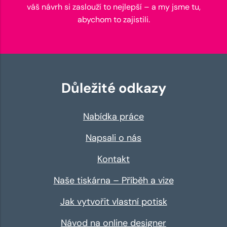
váš návrh si zaslouží to nejlepší – a my jsme tu,
abychom to zajistili.
Důležité odkazy
Nabídka práce
Napsali o nás
Kontakt
Naše tiskárna – Příběh a vize
Jak vytvořit vlastní potisk
Návod na online designer