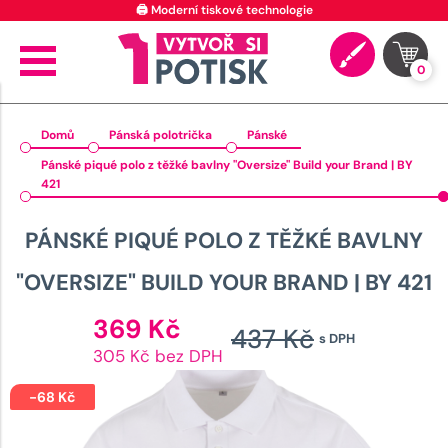
🖨️ Moderní tiskové technologie
0
Domů
Pánská polotrička
Pánské
Pánské piqué polo z těžké bavlny "Oversize" Build your Brand | BY
421
PÁNSKÉ PIQUÉ POLO Z TĚŽKÉ BAVLNY
"OVERSIZE" BUILD YOUR BRAND | BY 421
Aktuální
369
Kč
437
Kč
s DPH
cena
Původn
305 Kč bez DPH
je:
cena
369 Kč.
-
68
Kč
byla: