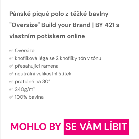
Pánské piqué polo z těžké bavlny
"Oversize" Build your Brand | BY 421 s
vlastním potiskem online
✅ Oversize
✅ knoflíková léga se 2 knoflíky tón v tónu
✅ přesahující ramena
✅ neutrální velikostní štítek
✅ pratelné na 30°
✅ 240g/m²
✅ 100% bavlna
MOHLO BY
SE VÁM LÍBIT