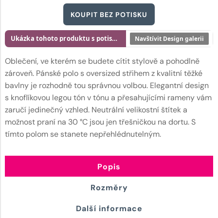
KOUPIT BEZ POTISKU
Ukázka tohoto produktu s potiskem
Navštívit Design galerii
Oblečení, ve kterém se budete cítit stylově a pohodlně
zároveň. Pánské polo s oversized střihem z kvalitní těžké
bavlny je rozhodně tou správnou volbou. Elegantní design
s knoflíkovou legou tón v tónu a přesahujícími rameny vám
zaručí jedinečný vzhled. Neutrální velikostní štítek a
možnost praní na 30 °C jsou jen třešničkou na dortu. S
tímto polom se stanete nepřehlédnutelným.
Popis
Rozměry
Další informace