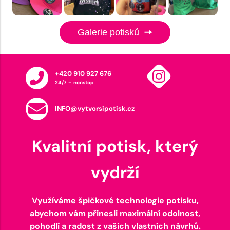
Galerie potisků
+420 910 927 676
24/7 - nonstop
INFO@vytvorsipotisk.cz
Kvalitní potisk, který
vydrží
Využíváme špičkové technologie potisku,
abychom vám přinesli maximální odolnost,
pohodlí a radost z vašich vlastních návrhů.