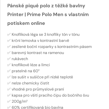
Pánské piqué polo z těžké bavlny
Printer | Prime Polo Men s vlastním
potiskem online
✅ Knoflíková léga se 3 knoflíky tón v tónu
✅ krční lemovka v kontrastní barvě
✅ zesílené boční rozparky s kontrastním pásem
✅ barevný kontrast na ramenou
✅ rukávech
✅ knoflíkové léze a límci
✅ pratelné na 60°
✅ lze sušit v sušičce při nízké teplotě
✅ nelze chemicky čistit
✅ vhodné pro průmyslové praní
✅ kapsa pro všití pracího čipu do bočního švu
✅ 200g/m²
✅ 60% certifikovaná bio bavlna