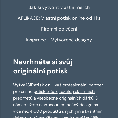
Jak si vytvořit vlastní merch
APLIKACE: Vlastní potisk online od 1 ks
Firemní oblečení
Inspirace - Vytvořené designy
Navrhněte si svůj
originální potisk
VytvořSiPotisk.cz
– váš profesionální partner
pro online
potisk triček
,
textilu
,
reklamních
předmětů
a všeobecně originálních dárků. S
námi můžete navrhnout jedinečný design na
více než 4 000 produktů s rychlým a kvalitním
tiskem, který vydrží opakované praní i sušičku.