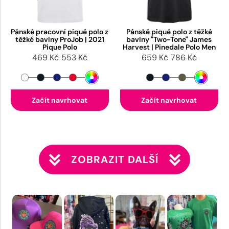
Pánské pracovní piqué polo z
Pánské piqué polo z těžké
těžké bavlny ProJob | 2021
bavlny "Two-Tone" James
Pique Polo
Harvest | Pinedale Polo Men
469 Kč
553 Kč
659 Kč
786 Kč
Začít navrhovat
Začít navrhovat
ZOBRAZIT DALŠÍ