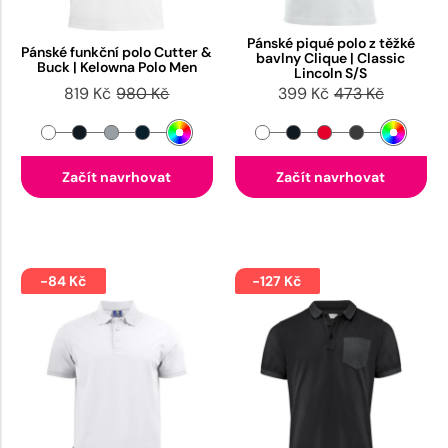
Pánské piqué polo z těžké
Pánské funkční polo Cutter &
bavlny Clique | Classic
Buck | Kelowna Polo Men
Lincoln S/S
819 Kč
980 Kč
399 Kč
473 Kč
Začít navrhovat
Začít navrhovat
-84 Kč
-127 Kč