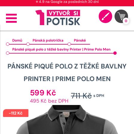
⭐ 4.9 na Google za posledních 30 dní
0
Domů
Pánská polotrička
Pánské
Pánské piqué polo z těžké bavlny Printer | Prime Polo Men
PÁNSKÉ PIQUÉ POLO Z TĚŽKÉ BAVLNY
PRINTER | PRIME POLO MEN
Aktuální
599
Kč
711
Kč
s DPH
cena
Původní
495 Kč bez DPH
je:
cena
599 Kč.
-
112
Kč
byla: