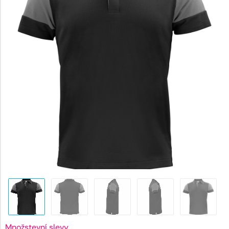
711 Kč.
Množstevní slevy