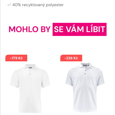
✅ 40% recyklovaný polyester
MOHLO BY
SE VÁM LÍBIT
-179 Kč
-226 Kč