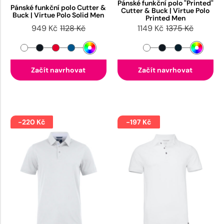
Pánské funkční polo "Printed"
Pánské funkční polo Cutter &
Cutter & Buck | Virtue Polo
Buck | Virtue Polo Solid Men
Printed Men
949 Kč
1128 Kč
1149 Kč
1375 Kč
Začít navrhovat
Začít navrhovat
-220 Kč
-197 Kč