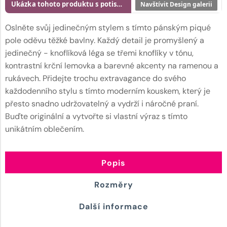
Ukázka tohoto produktu s potiskem
Navštívit Design galerii
Oslněte svůj jedinečným stylem s tímto pánským piqué
pole oděvu těžké bavlny. Každý detail je promyšlený a
jedinečný - knoflíková léga se třemi knoflíky v tónu,
kontrastní krční lemovka a barevné akcenty na ramenou a
rukávech. Přidejte trochu extravagance do svého
každodenního stylu s tímto moderním kouskem, který je
přesto snadno udržovatelný a vydrží i náročné praní.
Buďte originální a vytvořte si vlastní výraz s tímto
unikátním oblečením.
Popis
Rozměry
Další informace