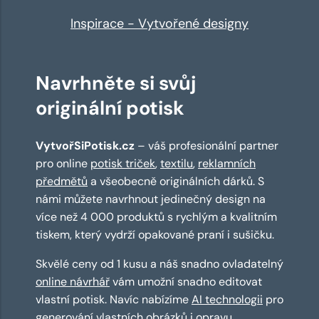
Inspirace - Vytvořené designy
Navrhněte si svůj
originální potisk
VytvořSiPotisk.cz
– váš profesionální partner
pro online
potisk triček
,
textilu
,
reklamních
předmětů
a všeobecně originálních dárků. S
námi můžete navrhnout jedinečný design na
více než 4 000 produktů s rychlým a kvalitním
tiskem, který vydrží opakované praní i sušičku.
Skvělé ceny od 1 kusu a náš snadno ovladatelný
online návrhář
vám umožní snadno editovat
vlastní potisk. Navíc nabízíme
AI technologii
pro
generování vlastních obrázků i opravu