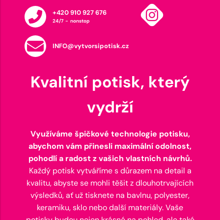
+420 910 927 676
24/7 - nonstop
INFO@vytvorsipotisk.cz
Kvalitní potisk, který
vydrží
Využíváme špičkové technologie potisku,
abychom vám přinesli maximální odolnost,
pohodlí a radost z vašich vlastních návrhů.
Každý potisk vytváříme s důrazem na detail a
kvalitu, abyste se mohli těšit z dlouhotrvajících
výsledků, ať už tisknete na bavlnu, polyester,
keramiku, sklo nebo další materiály. Vaše
potisky budou nejen krásné na pohled, ale také