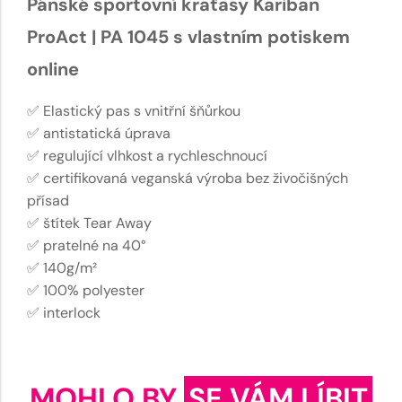
Pánské sportovní kraťasy Kariban
ProAct | PA 1045 s vlastním potiskem
online
✅ Elastický pas s vnitřní šňůrkou
✅ antistatická úprava
✅ regulující vlhkost a rychleschnoucí
✅ certifikovaná veganská výroba bez živočišných
přísad
✅ štítek Tear Away
✅ pratelné na 40°
✅ 140g/m²
✅ 100% polyester
✅ interlock
MOHLO BY
SE VÁM LÍBIT