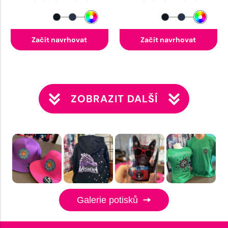
Začít navrhovat
Začít navrhovat
ZOBRAZIT DALŠÍ
Galerie potisků