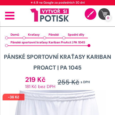
⭐ 4.9 na Google za posledních 30 dní
0
Domů
Kraťasy
Pánské
Spodní díly
Pánské sportovní kraťasy Kariban ProAct | PA 1045
PÁNSKÉ SPORTOVNÍ KRAŤASY KARIBAN
PROACT | PA 1045
Aktuální
219
Kč
255
Kč
s DPH
cena
Původn
181 Kč bez DPH
je:
cena
219 Kč.
-
36
Kč
byla: