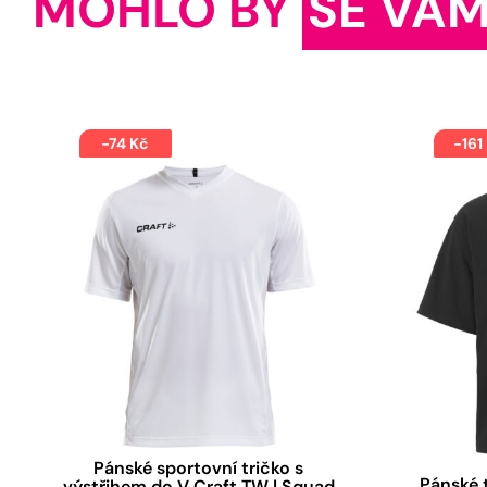
MOHLO BY
SE VÁM
-74 Kč
-161
Pánské sportovní tričko s
Pánské t
výstřihem do V Craft TW | Squad