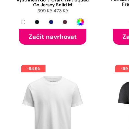
Fr
Go Jersey Solid M
399 Kč
473 Kč
Začít navrhovat
Za
-94 Kč
-59