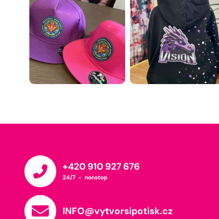
+420 910 927 676
24/7 - nonstop
INFO@vytvorsipotisk.cz