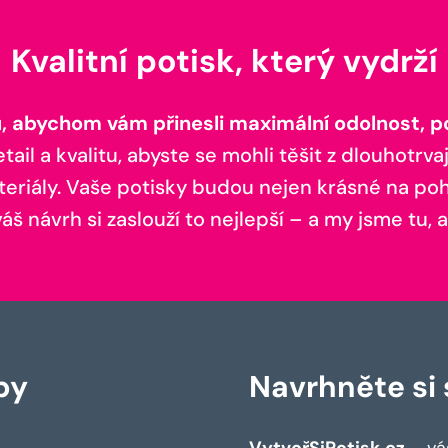
Kvalitní potisk, který vydrží
 abychom vám přinesli maximální odolnost, poh
il a kvalitu, abyste se mohli těšit z dlouhotrvaj
teriály. Vaše potisky budou nejen krásné na pohl
š návrh si zaslouží to nejlepší – a my jsme tu, a
by
Navrhněte si s