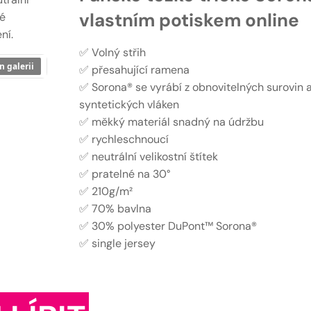
vlastním potiskem online
vé
ní.
✅ Volný střih
n galerii
✅ přesahující ramena
✅ Sorona® se vyrábí z obnovitelných surovin 
syntetických vláken
✅ měkký materiál snadný na údržbu
✅ rychleschnoucí
✅ neutrální velikostní štítek
✅ pratelné na 30°
✅ 210g/m²
✅ 70% bavlna
✅ 30% polyester DuPont™ Sorona®
✅ single jersey