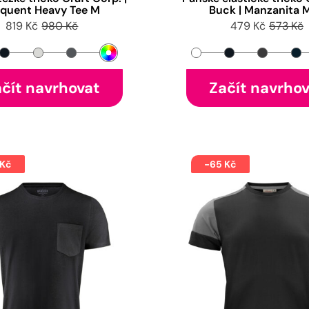
equent Heavy Tee M
Buck | Manzanita 
819 Kč
980 Kč
479 Kč
573 Kč
čít navrhovat
Začít navrho
 Kč
-65 Kč