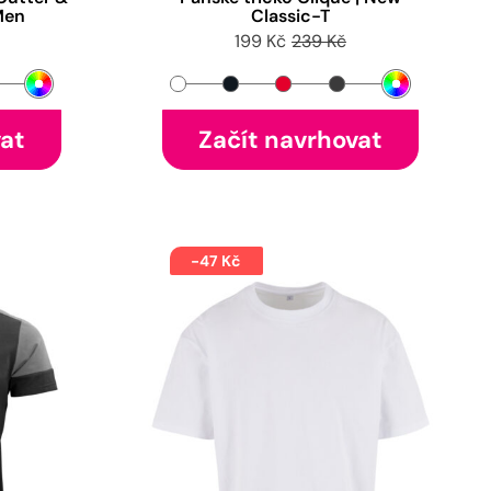
Men
Classic-T
199 Kč
239 Kč
vat
Začít navrhovat
-47 Kč