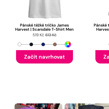
Pánské těžké tričko James
Pánské 
Harvest | Scarsdale T-Shirt Men
Harves
519 Kč
613 Kč
Začít navrhovat
Za