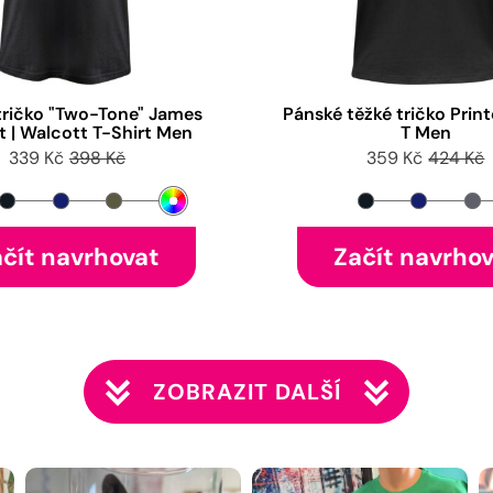
tričko "Two-Tone" James
Pánské těžké tričko Print
t | Walcott T-Shirt Men
T Men
339 Kč
398 Kč
359 Kč
424 Kč
čít navrhovat
Začít navrho
ZOBRAZIT DALŠÍ