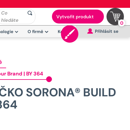
Co
Vytvořit produkt
hledáte
0
Přihlásit se
ologie
O firmě
Kontakt
é
our Brand | BY 364
IČKO SORONA® BUILD
364
Původní