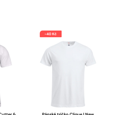
-40 Kč
 Cutter &
Pánské tričko Clique | New