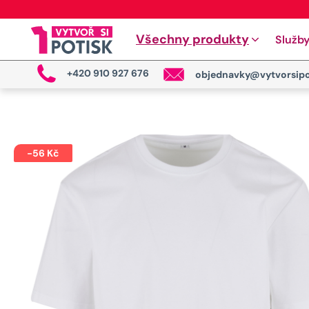
Všechny produkty
Služb
+420 910 927 676
objednavky@vytvorsipo
-
56
Kč