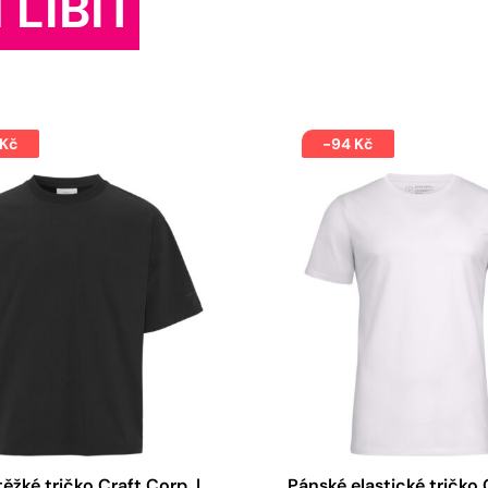
 LÍBIT
 Kč
-94 Kč
ěžké tričko Craft Corp. |
Pánské elastické tričko