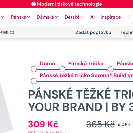
y
Pánské
Dámské
Dětské
AI
Inspirace
tisk.cz
Zadat poptávku
Techn
Domů
Pánská trička
Pánsk
Pánské těžké tričko Sorona® Build y
PÁNSKÉ TĚŽKÉ TR
YOUR BRAND | BY 
309
Kč
365
Kč
Aktuální
s DPH