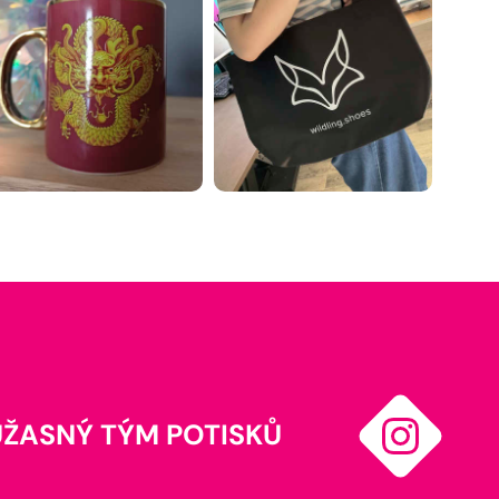
ÚŽASNÝ TÝM POTISKŮ