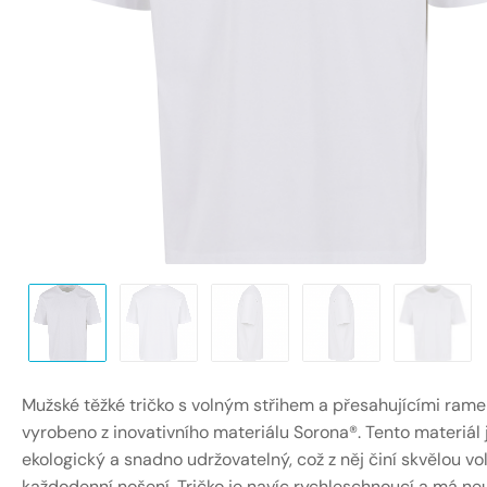
Mužské těžké tričko s volným střihem a přesahujícími rame
vyrobeno z inovativního materiálu Sorona®. Tento materiál 
ekologický a snadno udržovatelný, což z něj činí skvělou vo
každodenní nošení. Tričko je navíc rychleschnoucí a má neu