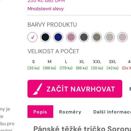
255 Kč bez DPH
cena
Množstevní slevy
je:
309 Kč.
BARVY PRODUKTU
VELIKOST A POČET
S
M
L
XL
XXL
3XL
4
(35 ks)
(186 ks)
(179 ks)
(86 ks)
(35 ks)
(42 ks)
(Do 1
ZAČÍT NAVRHOVAT
ny je
Popis
Rozměry
Další informac
je
lbu pro
Pánské těžké tričko Sorona
trální