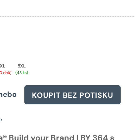
cena
byla:
365 Kč.
XL
5XL
0 dnů)
(43 ks)
nebo
KOUPIT BEZ POTISKU
e
® Build your Brand | BY 364 s