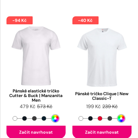
-94 Kč
-40 Kč
Pánské elastické tričko
Pánské tričko Clique | New
Cutter & Buck | Manzanita
Classic-T
Men
479 Kč
573 Kč
199 Kč
239 Kč
Začít navrhovat
Začít navrhovat