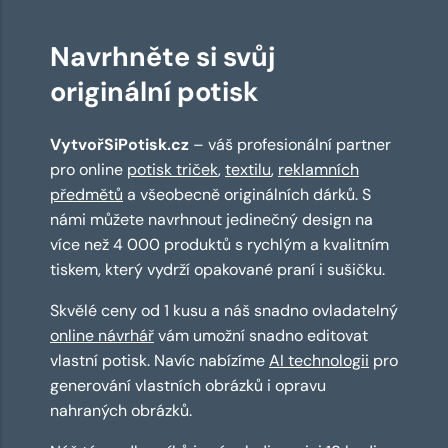
Navrhněte si svůj
originální potisk
VytvořSiPotisk.cz
– váš profesionální partner
pro online
potisk triček
,
textilu
,
reklamních
předmětů
a všeobecně originálních dárků. S
námi můžete navrhnout jedinečný design na
více než 4 000 produktů s rychlým a kvalitním
tiskem, který vydrží opakované praní i sušičku.
Skvělé ceny od 1 kusu a náš snadno ovladatelný
online návrhář
vám umožní snadno editovat
vlastní potisk. Navíc nabízíme
AI technologii
pro
generování vlastních obrázků i opravu
nahraných obrázků.