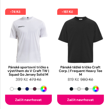
-74 Kč
-161 Kč
Pánské sportovní tričko s
Pánské těžké tričko Craft
výstřihem do V Craft TW |
Corp. | Frequent Heavy Tee
Squad Go Jersey Solid M
M
399 Kč
473 Kč
819 Kč
980 Kč
Začít navrhovat
Začít navrhovat