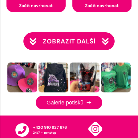
Začít navrhovat
Začít navrhovat
ZOBRAZIT DALŠÍ
Galerie potisků
+420 910 927 676
24/7 - nonstop