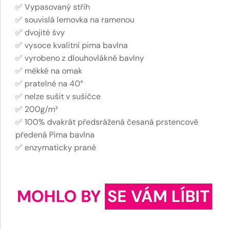
✅ Vypasovaný střih
✅ souvislá lemovka na ramenou
✅ dvojité švy
✅ vysoce kvalitní pima bavlna
✅ vyrobeno z dlouhovlákné bavlny
✅ měkké na omak
✅ pratelné na 40°
✅ nelze sušit v sušičce
✅ 200g/m²
✅ 100% dvakrát předsrážená česaná prstencově
předená Pima bavlna
✅ enzymaticky prané
MOHLO BY
SE VÁM LÍBIT