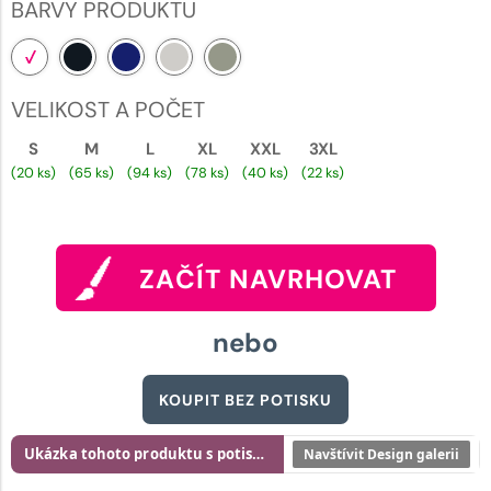
BARVY PRODUKTU
VELIKOST A POČET
S
M
L
XL
XXL
3XL
(20 ks)
(65 ks)
(94 ks)
(78 ks)
(40 ks)
(22 ks)
ZAČÍT NAVRHOVAT
nebo
KOUPIT BEZ POTISKU
Ukázka tohoto produktu s potiskem
Navštívit Design galerii