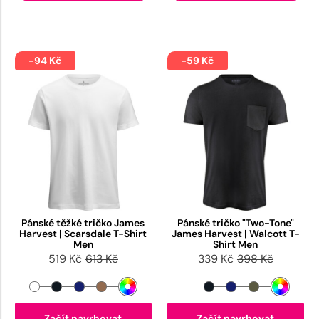
-94 Kč
-59 Kč
Pánské těžké tričko James
Pánské tričko "Two-Tone"
Harvest | Scarsdale T-Shirt
James Harvest | Walcott T-
Men
Shirt Men
519 Kč
613 Kč
339 Kč
398 Kč
Začít navrhovat
Začít navrhovat