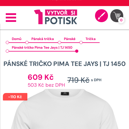
🚚 Doprava od 89 Kč
0
Domů
Pánská trička
Pánské
Trička
Pánské tričko Pima Tee Jays | TJ 1450
PÁNSKÉ TRIČKO PIMA TEE JAYS | TJ 1450
Aktuální
609
Kč
719
Kč
s DPH
cena
Původn
503 Kč bez DPH
je:
cena
609 Kč.
-
110
Kč
byla:
719 Kč.