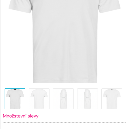
Množstevní slevy