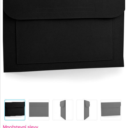
123 Kč.
Množstevní slevy