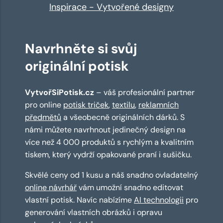
Inspirace - Vytvořené designy
Navrhněte si svůj
originální potisk
VytvořSiPotisk.cz
– váš profesionální partner
pro online
potisk triček
,
textilu
,
reklamních
předmětů
a všeobecně originálních dárků. S
námi můžete navrhnout jedinečný design na
více než 4 000 produktů s rychlým a kvalitním
tiskem, který vydrží opakované praní i sušičku.
Skvělé ceny od 1 kusu a náš snadno ovladatelný
online návrhář
vám umožní snadno editovat
vlastní potisk. Navíc nabízíme
AI technologii
pro
generování vlastních obrázků i opravu