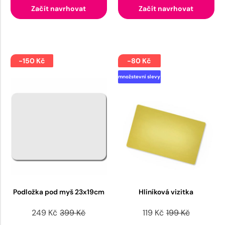
Začít navrhovat
Začít navrhovat
-150 Kč
-80 Kč
množstevní slevy
Podložka pod myš 23x19cm
Hliníková vizitka
249 Kč
399 Kč
119 Kč
199 Kč