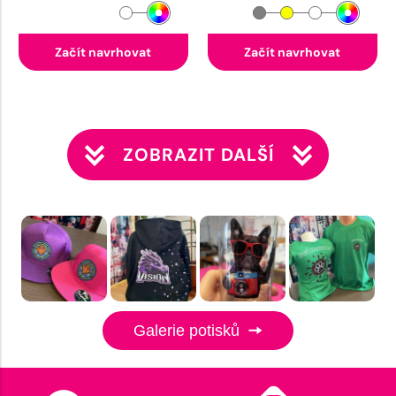
Začít navrhovat
Začít navrhovat
ZOBRAZIT DALŠÍ
Galerie potisků