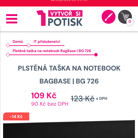
🚚 Doprava od 89 Kč
0
Domů
IT příslušenství
Plstěná taška na notebook BagBase | BG 726
PLSTĚNÁ TAŠKA NA NOTEBOOK
BAGBASE | BG 726
Aktuální
109
Kč
123
Kč
s DPH
cena
Původní
90 Kč bez DPH
je:
cena
109 Kč.
-
14
Kč
byla: