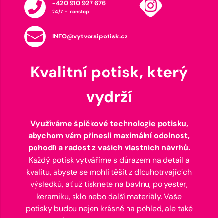
+420 910 927 676
24/7 - nonstop
INFO@vytvorsipotisk.cz
Kvalitní potisk, který
vydrží
Využíváme špičkové technologie potisku,
abychom vám přinesli maximální odolnost,
pohodlí a radost z vašich vlastních návrhů.
Každý potisk vytváříme s důrazem na detail a
kvalitu, abyste se mohli těšit z dlouhotrvajících
výsledků, ať už tisknete na bavlnu, polyester,
keramiku, sklo nebo další materiály. Vaše
potisky budou nejen krásné na pohled, ale také