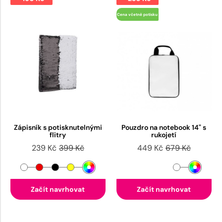
Cena včetně potisku
Zápisník s potisknutelnými
Pouzdro na notebook 14" s
flitry
rukojetí
239 Kč
399 Kč
449 Kč
679 Kč
Začít navrhovat
Začít navrhovat