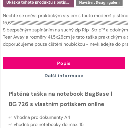
Ukázka tohoto produktu s potiskem
Navštívit Design galerii
Nechte se unést praktickým stylem s touto moderní plstěnou
15,6\\\\\\\\\\\\\\\\\\\\\\\\\\\\\\\\\\\\\\\\\\\\\\\\\\\\\\\\\\\\\\\\\\\\\\\\\\\\\\\\\\\\\\\\\\\\\\\\\\\\\\\\
S bezpečným zapínáním na suchý zip Rip-Strip™ a odolným p
Tear Away a rozměry 41,5x28cm je tato taška praktickým a s
doporučujeme pouze čištění houbičkou - nevkládejte do pr
Popis
Další informace
Plstěná taška na notebook BagBase |
BG 726 s vlastním potiskem online
✅ Vhodná pro dokumenty A4
✅ vhodné pro notebooky do max. 15