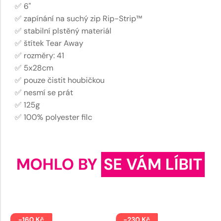
✅ 6"
✅ zapínání na suchý zip Rip-Strip™
✅ stabilní plstěný materiál
✅ štítek Tear Away
✅ rozměry: 41
✅ 5x28cm
✅ pouze čistit houbičkou
✅ nesmí se prát
✅ 125g
✅ 100% polyester filc
MOHLO BY
SE VÁM LÍBIT
-160 Kč
-230 Kč