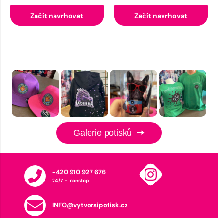
Začít navrhovat
Začít navrhovat
Galerie potisků
+420 910 927 676
24/7 - nonstop
INFO@vytvorsipotisk.cz