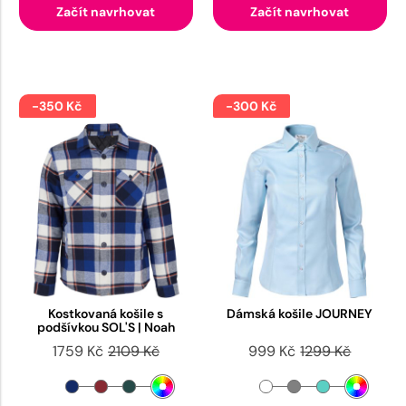
Začít navrhovat
Začít navrhovat
-350 Kč
-300 Kč
Kostkovaná košile s
Dámská košile JOURNEY
podšívkou SOL'S | Noah
1759 Kč
2109 Kč
999 Kč
1299 Kč