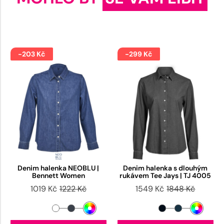
-203 Kč
-299 Kč
Denim halenka NEOBLU |
Denim halenka s dlouhým
Bennett Women
rukávem Tee Jays | TJ 4005
1019 Kč
1222 Kč
1549 Kč
1848 Kč