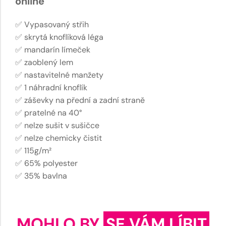
online
✅ Vypasovaný střih
✅ skrytá knoflíková léga
✅ mandarín límeček
✅ zaoblený lem
✅ nastavitelné manžety
✅ 1 náhradní knoflík
✅ záševky na přední a zadní straně
✅ pratelné na 40°
✅ nelze sušit v sušičce
✅ nelze chemicky čistit
✅ 115g/m²
✅ 65% polyester
✅ 35% bavlna
MOHLO BY
SE VÁM LÍBIT