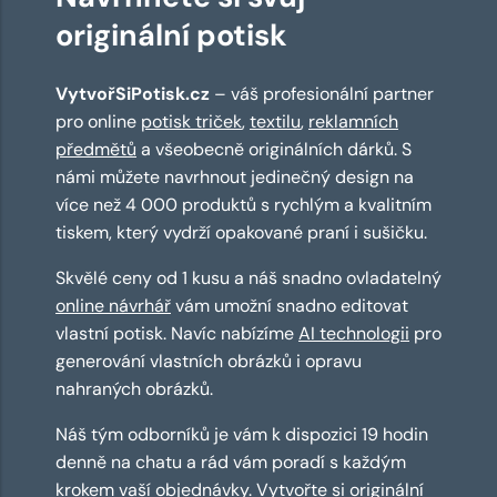
originální potisk
VytvořSiPotisk.cz
– váš profesionální partner
pro online
potisk triček
,
textilu
,
reklamních
předmětů
a všeobecně originálních dárků. S
námi můžete navrhnout jedinečný design na
více než 4 000 produktů s rychlým a kvalitním
tiskem, který vydrží opakované praní i sušičku.
Skvělé ceny od 1 kusu a náš snadno ovladatelný
online návrhář
vám umožní snadno editovat
vlastní potisk. Navíc nabízíme
AI technologii
pro
generování vlastních obrázků i opravu
nahraných obrázků.
Náš tým odborníků je vám k dispozici 19 hodin
denně na chatu a rád vám poradí s každým
krokem vaší objednávky. Vytvořte si originální