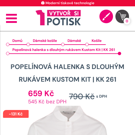
🖨️ Moderní tiskové technologie
0
Domů
Dámské košile
Dámské
Košile
Popelínová halenka s dlouhým rukávem Kustom Kit | KK 261
POPELÍNOVÁ HALENKA S DLOUHÝM
RUKÁVEM KUSTOM KIT | KK 261
Aktuální
659
Kč
790
Kč
s DPH
cena
Původn
545 Kč bez DPH
je:
cena
659 Kč.
-
131
Kč
byla: