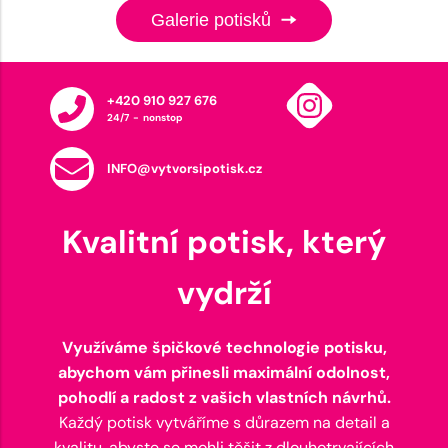
Galerie potisků
+420 910 927 676
24/7 - nonstop
INFO@vytvorsipotisk.cz
Kvalitní potisk, který
vydrží
Využíváme špičkové technologie potisku,
abychom vám přinesli maximální odolnost,
pohodlí a radost z vašich vlastních návrhů.
Každý potisk vytváříme s důrazem na detail a
kvalitu, abyste se mohli těšit z dlouhotrvajících