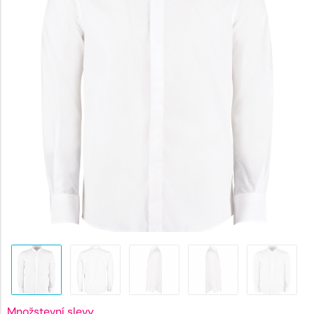
846 Kč
Množstevní slevy