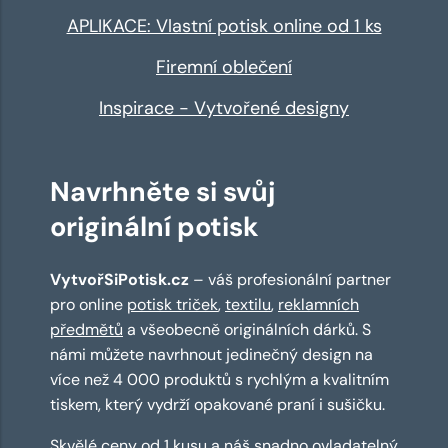
APLIKACE: Vlastní potisk online od 1 ks
Firemní oblečení
Inspirace - Vytvořené designy
Navrhněte si svůj
originální potisk
VytvořSiPotisk.cz
– váš profesionální partner
pro online
potisk triček
,
textilu
,
reklamních
předmětů
a všeobecně originálních dárků. S
námi můžete navrhnout jedinečný design na
více než 4 000 produktů s rychlým a kvalitním
tiskem, který vydrží opakované praní i sušičku.
Skvělé ceny od 1 kusu a náš snadno ovladatelný