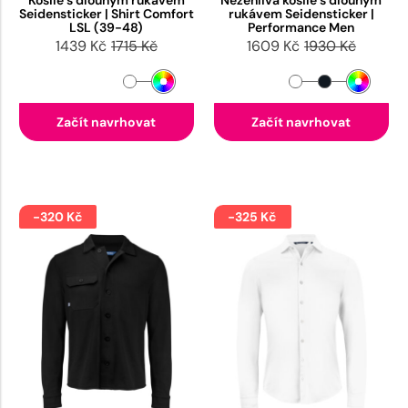
Košile s dlouhým rukávem
Nežehlivá košile s dlouhým
Seidensticker | Shirt Comfort
rukávem Seidensticker |
LSL (39-48)
Performance Men
1439 Kč
1715 Kč
1609 Kč
1930 Kč
Začít navrhovat
Začít navrhovat
-320 Kč
-325 Kč