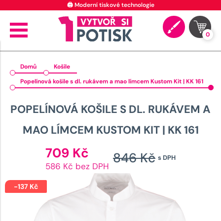
🖨️ Moderní tiskové technologie
0
Domů
Košile
Popelínová košile s dl. rukávem a mao límcem Kustom Kit | KK 161
POPELÍNOVÁ KOŠILE S DL. RUKÁVEM A
MAO LÍMCEM KUSTOM KIT | KK 161
Aktuální
709
Kč
846
Kč
s DPH
cena
Původn
586 Kč bez DPH
je:
cena
709 Kč.
-
137
Kč
byla: