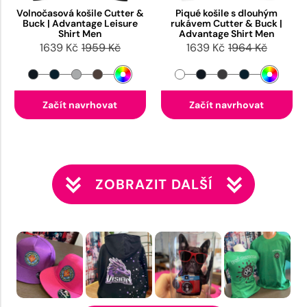
Volnočasová košile Cutter &
Piqué košile s dlouhým
Buck | Advantage Leisure
rukávem Cutter & Buck |
Shirt Men
Advantage Shirt Men
1639 Kč
1959 Kč
1639 Kč
1964 Kč
Začít navrhovat
Začít navrhovat
ZOBRAZIT DALŠÍ