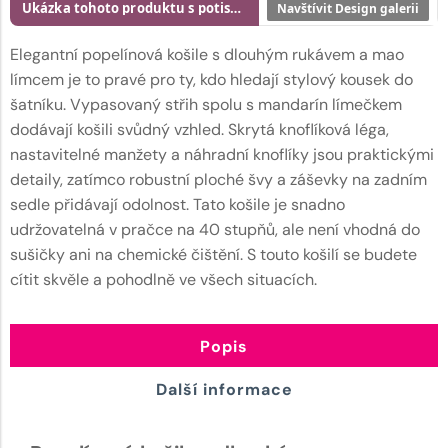
Ukázka tohoto produktu s potiskem
Navštívit Design galerii
Elegantní popelínová košile s dlouhým rukávem a mao
límcem je to pravé pro ty, kdo hledají stylový kousek do
šatníku. Vypasovaný střih spolu s mandarín límečkem
dodávají košili svůdný vzhled. Skrytá knoflíková léga,
nastavitelné manžety a náhradní knoflíky jsou praktickými
detaily, zatímco robustní ploché švy a záševky na zadním
sedle přidávají odolnost. Tato košile je snadno
udržovatelná v pračce na 40 stupňů, ale není vhodná do
sušičky ani na chemické čištění. S touto košilí se budete
cítit skvěle a pohodlně ve všech situacích.
Popis
Další informace