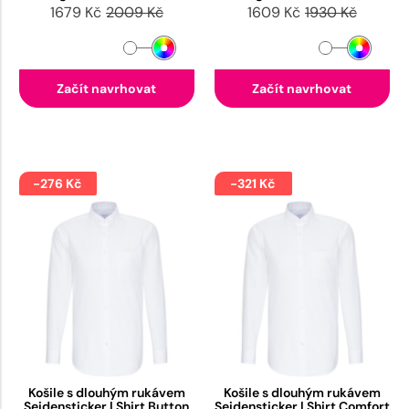
1679 Kč
2009 Kč
1609 Kč
1930 Kč
Začít navrhovat
Začít navrhovat
-276 Kč
-321 Kč
Košile s dlouhým rukávem
Košile s dlouhým rukávem
Seidensticker | Shirt Button
Seidensticker | Shirt Comfort