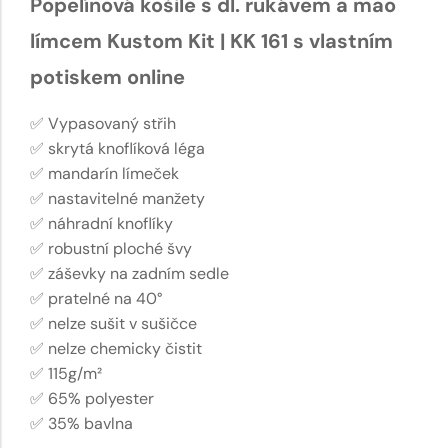
Popelínová košile s dl. rukávem a mao
límcem Kustom Kit | KK 161 s vlastním
potiskem online
✅ Vypasovaný střih
✅ skrytá knoflíková léga
✅ mandarín límeček
✅ nastavitelné manžety
✅ náhradní knoflíky
✅ robustní ploché švy
✅ záševky na zadním sedle
✅ pratelné na 40°
✅ nelze sušit v sušičce
✅ nelze chemicky čistit
✅ 115g/m²
✅ 65% polyester
✅ 35% bavlna