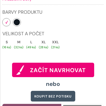
BARVY PRODUKTU
VELIKOST A POČET
S
M
L
XL
XXL
(16 ks)
(32 ks)
(49 ks)
(28 ks)
(21 ks)
ZAČÍT NAVRHOVAT
nebo
KOUPIT BEZ POTISKU