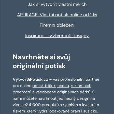
Jak si vytvořit vlastní merch
APLIKACE: Vlastní potisk online od 1 ks
Firemní oblečení
Inspirace - Vytvořené designy
Navrhněte si svůj
originální potisk
VytvořSiPotisk.cz
– váš profesionální partner
pro online
potisk triček
,
textilu
,
reklamních
předmětů
a všeobecně originálních dárků. S
námi můžete navrhnout jedinečný design na
více než 4 000 produktů s rychlým a kvalitním
tiskem, který vydrží opakované praní i sušičku.