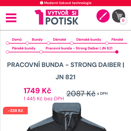
🖨️ Moderní tiskové technologie
0
Domů
Bundy
Dámské
Dámské bundy
Pánské
Pánské bundy
Pracovní bunda - Strong Daiber | JN 821
PRACOVNÍ BUNDA - STRONG DAIBER |
JN 821
Aktuální
1749
Kč
2087
Kč
s DPH
cena
Původ
1 445 Kč bez DPH
je:
cena
1749 Kč.
-
338
Kč
byla: