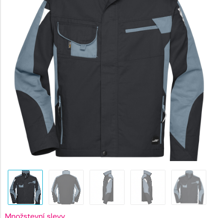
2087 K
Množstevní slevy