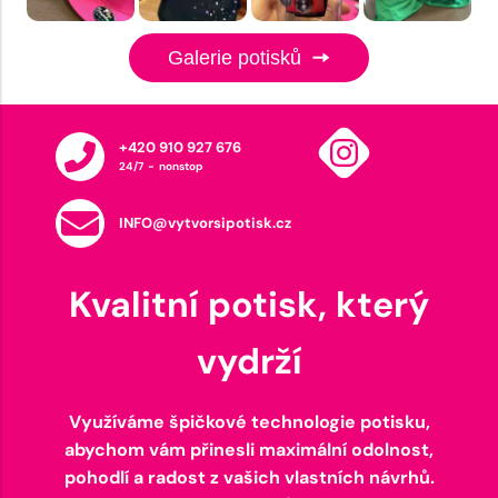
Galerie potisků
+420 910 927 676
24/7 - nonstop
INFO@vytvorsipotisk.cz
Kvalitní potisk, který
vydrží
Využíváme špičkové technologie potisku,
abychom vám přinesli maximální odolnost,
pohodlí a radost z vašich vlastních návrhů.