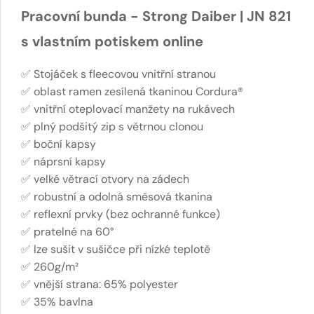
Pracovní bunda - Strong Daiber | JN 821
s vlastním potiskem online
✅ Stojáček s fleecovou vnitřní stranou
✅ oblast ramen zesílená tkaninou Cordura®
✅ vnitřní oteplovací manžety na rukávech
✅ plný podšitý zip s větrnou clonou
✅ boční kapsy
✅ náprsní kapsy
✅ velké větrací otvory na zádech
✅ robustní a odolná směsová tkanina
✅ reflexní prvky (bez ochranné funkce)
✅ pratelné na 60°
✅ lze sušit v sušičce při nízké teplotě
✅ 260g/m²
✅ vnější strana: 65% polyester
✅ 35% bavlna