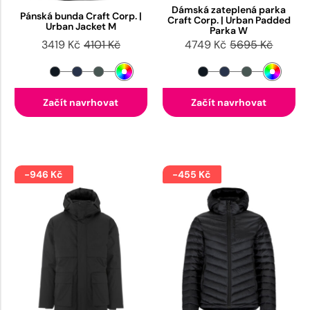
Dámská zateplená parka
Pánská bunda Craft Corp. |
Craft Corp. | Urban Padded
Urban Jacket M
Parka W
3419 Kč
4101 Kč
4749 Kč
5695 Kč
Začít navrhovat
Začít navrhovat
-946 Kč
-455 Kč