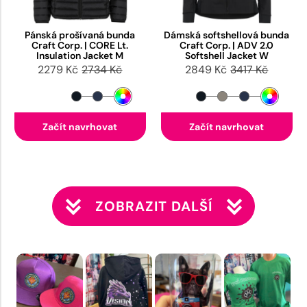
Pánská prošívaná bunda
Dámská softshellová bunda
Craft Corp. | CORE Lt.
Craft Corp. | ADV 2.0
Insulation Jacket M
Softshell Jacket W
2279 Kč
2734 Kč
2849 Kč
3417 Kč
Začít navrhovat
Začít navrhovat
ZOBRAZIT DALŠÍ