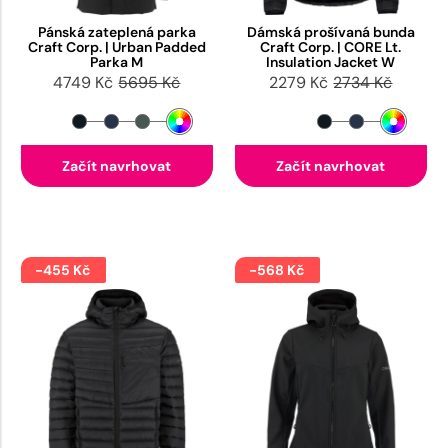
Pánská zateplená parka
Dámská prošívaná bunda
Craft Corp. | Urban Padded
Craft Corp. | CORE Lt.
Parka M
Insulation Jacket W
4749 Kč
5695 Kč
2279 Kč
2734 Kč
Začít navrhovat
Začít navrhovat
-455 Kč
-568 Kč