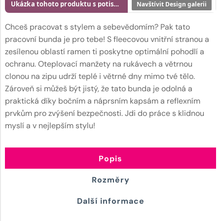
Ukázka tohoto produktu s potiskem
Navštívit Design galerii
Chceš pracovat s stylem a sebevědomím? Pak tato
pracovní bunda je pro tebe! S fleecovou vnitřní stranou a
zesílenou oblastí ramen ti poskytne optimální pohodlí a
ochranu. Oteplovací manžety na rukávech a větrnou
clonou na zipu udrží teplé i větrné dny mimo tvé tělo.
Zároveň si můžeš být jistý, že tato bunda je odolná a
praktická díky bočním a náprsním kapsám a reflexním
prvkům pro zvýšení bezpečnosti. Jdi do práce s klidnou
myslí a v nejlepším stylu!
Popis
Rozměry
Další informace