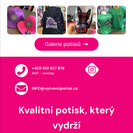
Galerie potisků
+420 910 927 676
24/7 - nonstop
INFO@vytvorsipotisk.cz
Kvalitní potisk, který
vydrží