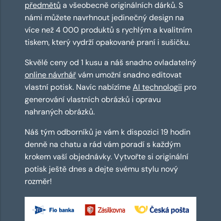
předmětů
a všeobecně originálních dárků. S
námi můžete navrhnout jedinečný design na
více než 4 000 produktů s rychlým a kvalitním
tiskem, který vydrží opakované praní i sušičku.
Skvělé ceny od 1 kusu a náš snadno ovladatelný
online návrhář
vám umožní snadno editovat
vlastní potisk. Navíc nabízíme
AI technologii
pro
generování vlastních obrázků i opravu
nahraných obrázků.
Náš tým odborníků je vám k dispozici 19 hodin
denně na chatu a rád vám poradí s každým
krokem vaší objednávky. Vytvořte si originální
potisk ještě dnes a dejte svému stylu nový
rozměr!