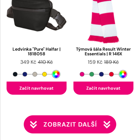
Ledvinka "Pure" Halfar |
Týmová šála Result Winter
1818058
Essentials | R 146X
349 Kč
410 Kč
159 Kč
189 Kč
Začít navrhovat
Začít navrhovat
ZOBRAZIT DALŠÍ