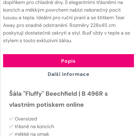
doplňkem pro chladné dny. S elegantními třásněmi na
koncích a měkkým povrchem nabízí nekonečný pocit
luxusu a tepla. Ideální pro ruční praní a se štítkem Tear
Away pro snadné odstranění. Rozměry 228x45 cm
poskytují dostatečné zakrytí a styl. Buď vždy v teple a se
stylem s touto exkluzivní šálou.
Popis
Další informace
Šála "Fluffy" Beechfield | B 496R s
vlastním potiskem online
✅ Oversized
✅ třásně na koncích
✅ měkké na omak