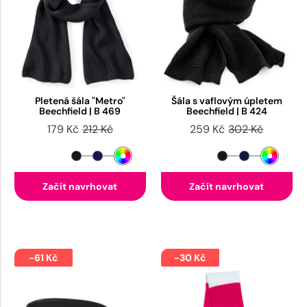
Pletená šála "Metro"
Šála s vaflovým úpletem
Beechfield | B 469
Beechfield | B 424
179 Kč
212 Kč
259 Kč
302 Kč
Začít navrhovat
Začít navrhovat
-61 Kč
-30 Kč