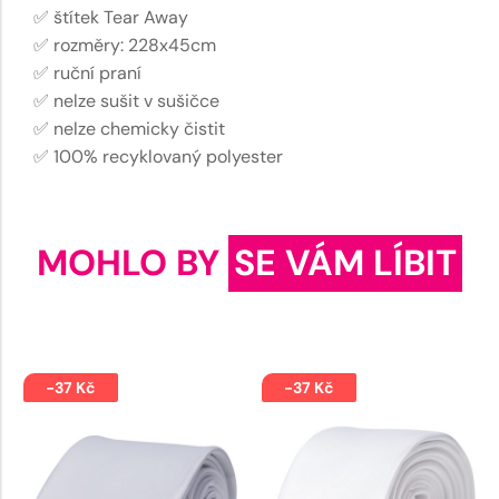
✅ štítek Tear Away
✅ rozměry: 228x45cm
✅ ruční praní
✅ nelze sušit v sušičce
✅ nelze chemicky čistit
✅ 100% recyklovaný polyester
MOHLO BY
SE VÁM LÍBIT
-37 Kč
-37 Kč