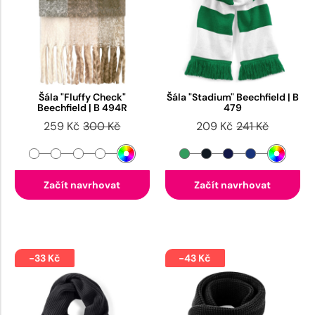
Šála "Fluffy Check"
Šála "Stadium" Beechfield | B
Beechfield | B 494R
479
259 Kč
300 Kč
209 Kč
241 Kč
Začít navrhovat
Začít navrhovat
-33 Kč
-43 Kč