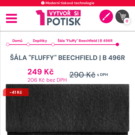
0
Domů
Doplňky
Šála "Fluffy" Beechfield | B 496R
ŠÁLA "FLUFFY" BEECHFIELD | B 496R
Aktuální
249
Kč
290
Kč
s DPH
cena
Původn
206 Kč bez DPH
je:
cena
249 Kč.
-
41
Kč
byla:
290 Kč