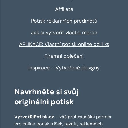
Affiliate
Potisk reklamních předmětů
Jak si vytvořit vlastní merch
APLIKACE: Vlastní potisk online od 1 ks
Firemní oblečení
Inspirace - Vytvořené designy
Navrhněte si svůj
originální potisk
VytvořSiPotisk.cz
– váš profesionální partner
pro online
potisk triček
,
textilu
,
reklamních