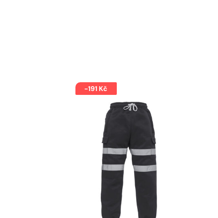
-191 Kč