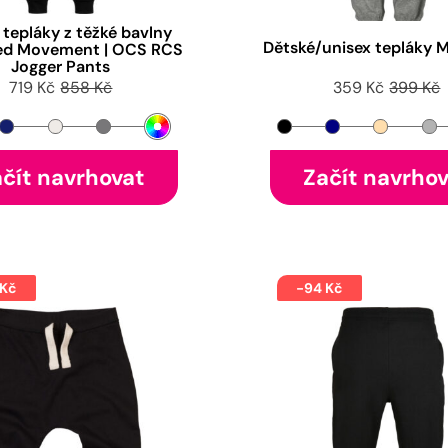
 tepláky z těžké bavlny
Dětské/unisex teplák
ed Movement | OCS RCS
Jogger Pants
719 Kč
858 Kč
359 Kč
399 Kč
čít navrhovat
Začít navrho
 Kč
-94 Kč