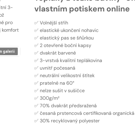
vlastním potiskem online
tní 3-
ož
né pro
✅ Volnější střih
j komfort
✅ elastické ukončení nohavic
✅ elastický pas se šňůrkou
✅ 2 otevřené boční kapsy
n galerii
✅ dvakrát barvené
✅ 3-vrstvá kvalitní teplákovina
✅ uvnitř počesaná
✅ neutrální velikostní štítek
✅ pratelné na 60°
✅ nelze sušit v sušičce
✅ 300g/m²
✅ 70% dvakrát předsražená
✅ česaná prstencová certifikovaná organická
✅ 30% recyklovaný polyester