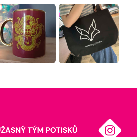
ÚŽASNÝ TÝM POTISKŮ