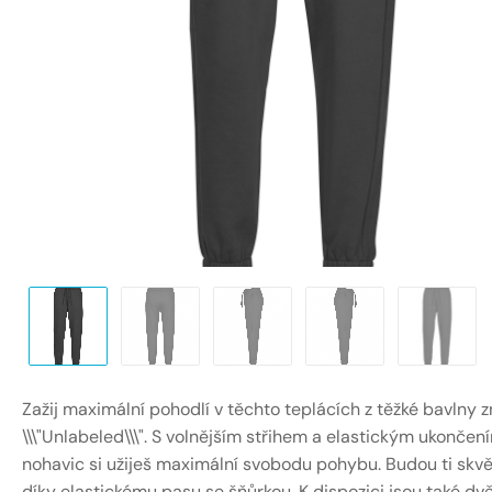
Zažij maximální pohodlí v těchto teplácích z těžké bavlny 
\\\"Unlabeled\\\". S volnějším střihem a elastickým ukončen
nohavic si užiješ maximální svobodu pohybu. Budou ti skvě
díky elastickému pasu se šňůrkou. K dispozici jsou také dv