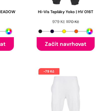
y MEADOW
Hi-Vis Tepláky Yoko | HV 016T
979 Kč
1170 Kč
vat
Začít navrhovat
-79 Kč