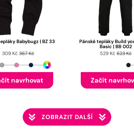
tepláky Babybugz | BZ 33
Pánské tepláky Build yo
Basic | BB 002
309 Kč
367 Kč
529 Kč
623 Kč
čít navrhovat
Začít navrho
ZOBRAZIT DALŠÍ