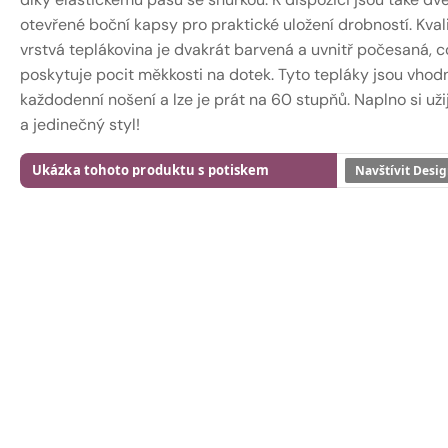
otevřené boční kapsy pro praktické uložení drobností. Kvali
vrstvá teplákovina je dvakrát barvená a uvnitř počesaná, c
poskytuje pocit měkkosti na dotek. Tyto tepláky jsou vhod
každodenní nošení a lze je prát na 60 stupňů. Naplno si uži
a jedinečný styl!
Ukázka tohoto produktu s potiskem
Navštívit Desig