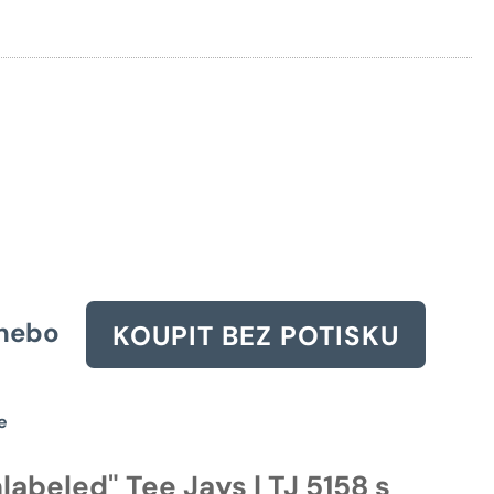
cena
byla:
1028 Kč.
nebo
KOUPIT BEZ POTISKU
e
labeled" Tee Jays | TJ 5158 s