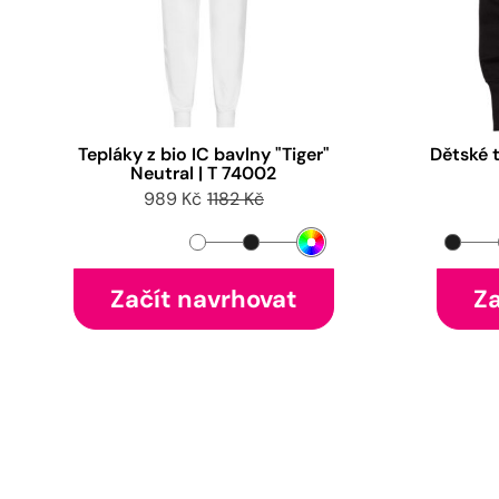
Tepláky z bio IC bavlny "Tiger"
Dětské 
Neutral | T 74002
989 Kč
1182 Kč
Začít navrhovat
Za