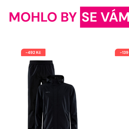
MOHLO BY
SE VÁM
-492 Kč
-139