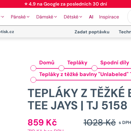
⭐ 4.9 na Google za posledních 30 dní
y
Pánské
Dámské
Dětské
AI
Inspirace
tisk.cz
Zadat poptávku
Techn
Domů
Tepláky
Spodní díly
Tepláky z těžké bavlny "Unlabeled" 
TEPLÁKY Z TĚŽKÉ
TEE JAYS | TJ 5158
859
Kč
1028
Kč
Aktuální
s DP