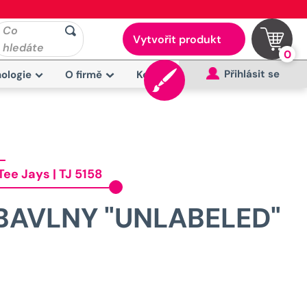
Co
Vytvořit produkt
hledáte
0
Přihlásit se
ologie
O firmě
Kontakt
Tee Jays | TJ 5158
 BAVLNY "UNLABELED"
Původní
H