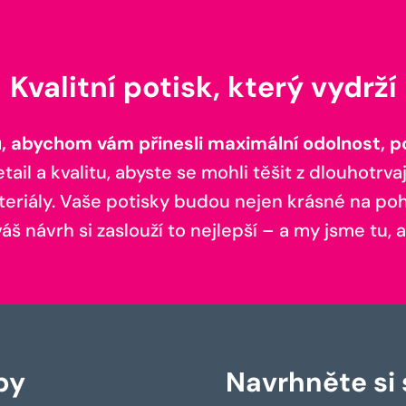
Kvalitní potisk, který vydrží
 abychom vám přinesli maximální odolnost, poh
il a kvalitu, abyste se mohli těšit z dlouhotrvaj
teriály. Vaše potisky budou nejen krásné na pohl
š návrh si zaslouží to nejlepší – a my jsme tu, a
by
Navrhněte si s