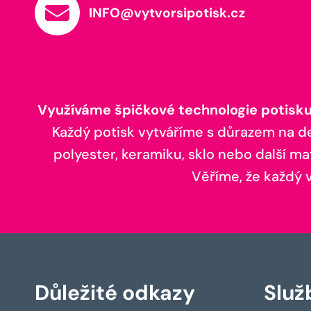
INFO@vytvorsipotisk.cz
Využíváme špičkové technologie potisku,
Každý potisk vytváříme s důrazem na deta
polyester, keramiku, sklo nebo další ma
Věříme, že každý vá
Důležité odkazy
Služ