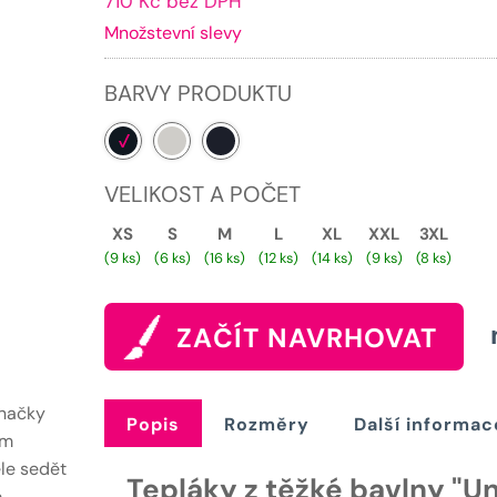
710 Kč bez DPH
cena
Množstevní slevy
je:
859 Kč.
BARVY PRODUKTU
VELIKOST A POČET
XS
S
M
L
XL
XXL
3XL
(9 ks)
(6 ks)
(16 ks)
(12 ks)
(14 ks)
(9 ks)
(8 ks)
ZAČÍT NAVRHOVAT
značky
Popis
Rozměry
Další informac
ím
le sedět
Tepláky z těžké bavlny "Un
ě