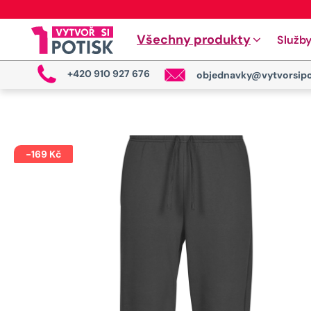
Všechny produkty
Služb
+420 910 927 676
objednavky@vytvorsipo
-
169
Kč