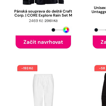
Unisex
Pánská souprava do deště Craft
Untagg
Corp. | CORE Explore Rain Set M
2469 Kč
2961 Kč
Začít navrhovat
Za
-193 Kč
-58