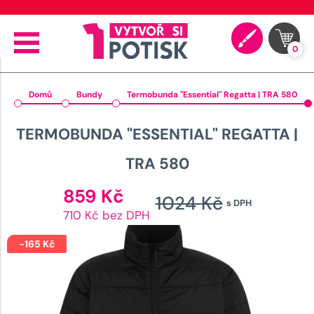
⭐ 4.9 na Google za posledních 30 dní
0
Domů
Bundy
Termobunda "Essential" Regatta | TRA 580
TERMOBUNDA "ESSENTIAL" REGATTA |
TRA 580
Aktuální
859
Kč
1024
Kč
s DPH
cena
Původn
710 Kč bez DPH
je:
cena
859 Kč.
-
165
Kč
byla:
1024 K