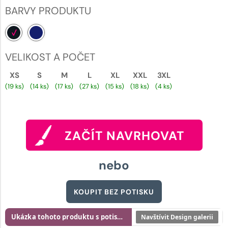
BARVY PRODUKTU
VELIKOST A POČET
XS
S
M
L
XL
XXL
3XL
(19 ks)
(14 ks)
(17 ks)
(27 ks)
(15 ks)
(18 ks)
(4 ks)
ZAČÍT NAVRHOVAT
nebo
KOUPIT BEZ POTISKU
Ukázka tohoto produktu s potiskem
Navštívit Design galerii