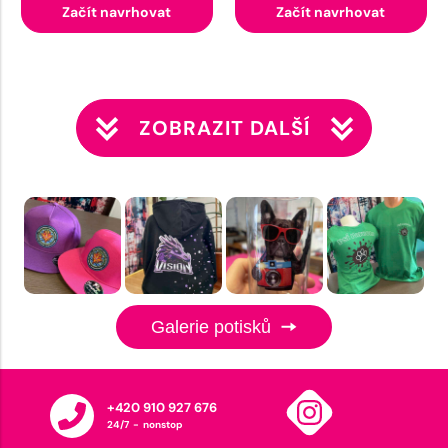
Začít navrhovat
Začít navrhovat
ZOBRAZIT DALŠÍ
Galerie potisků
+420 910 927 676
24/7 - nonstop