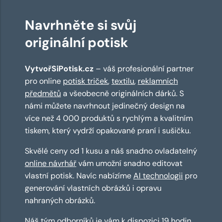
Navrhněte si svůj
originální potisk
VytvořSiPotisk.cz
– váš profesionální partner
pro online
potisk triček
,
textilu
,
reklamních
předmětů
a všeobecně originálních dárků. S
námi můžete navrhnout jedinečný design na
více než 4 000 produktů s rychlým a kvalitním
tiskem, který vydrží opakované praní i sušičku.
Skvělé ceny od 1 kusu a náš snadno ovladatelný
online návrhář
vám umožní snadno editovat
vlastní potisk. Navíc nabízíme
AI technologii
pro
generování vlastních obrázků i opravu
nahraných obrázků.
Náš tým odborníků je vám k dispozici 19 hodin