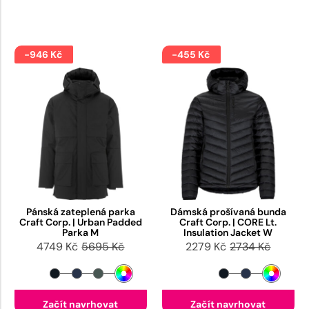
-946 Kč
-455 Kč
Pánská zateplená parka
Dámská prošívaná bunda
Craft Corp. | Urban Padded
Craft Corp. | CORE Lt.
Parka M
Insulation Jacket W
4749 Kč
5695 Kč
2279 Kč
2734 Kč
Začít navrhovat
Začít navrhovat