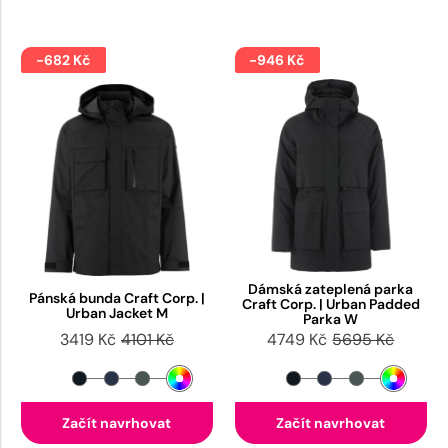
-682 Kč
-946 Kč
Dámská zateplená parka
Pánská bunda Craft Corp. |
Craft Corp. | Urban Padded
Urban Jacket M
Parka W
3419 Kč
4101 Kč
4749 Kč
5695 Kč
Začít navrhovat
Začít navrhovat