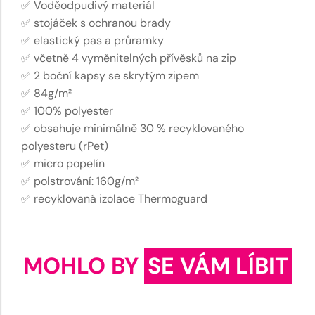
✅ Voděodpudivý materiál
✅ stojáček s ochranou brady
✅ elastický pas a průramky
✅ včetně 4 vyměnitelných přívěsků na zip
✅ 2 boční kapsy se skrytým zipem
✅ 84g/m²
✅ 100% polyester
✅ obsahuje minimálně 30 % recyklovaného
polyesteru (rPet)
✅ micro popelín
✅ polstrování: 160g/m²
✅ recyklovaná izolace Thermoguard
MOHLO BY
SE VÁM LÍBIT