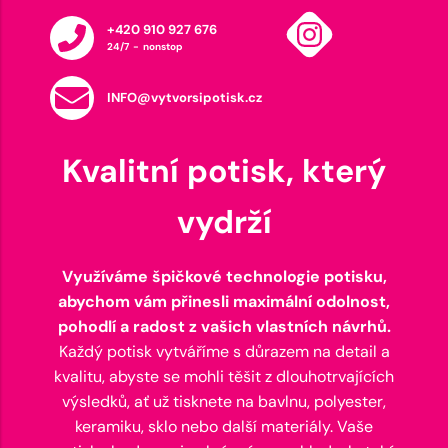
+420 910 927 676
24/7 - nonstop
INFO@vytvorsipotisk.cz
Kvalitní potisk, který
vydrží
Využíváme špičkové technologie potisku,
abychom vám přinesli maximální odolnost,
pohodlí a radost z vašich vlastních návrhů.
Každý potisk vytváříme s důrazem na detail a
kvalitu, abyste se mohli těšit z dlouhotrvajících
výsledků, ať už tisknete na bavlnu, polyester,
keramiku, sklo nebo další materiály. Vaše