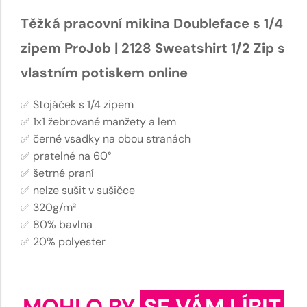
Těžká pracovní mikina Doubleface s 1/4
zipem ProJob | 2128 Sweatshirt 1/2 Zip s
vlastním potiskem online
✅ Stojáček s 1/4 zipem
✅ 1x1 žebrované manžety a lem
✅ černé vsadky na obou stranách
✅ pratelné na 60°
✅ šetrné praní
✅ nelze sušit v sušičce
✅ 320g/m²
✅ 80% bavlna
✅ 20% polyester
MOHLO BY
SE VÁM LÍBIT