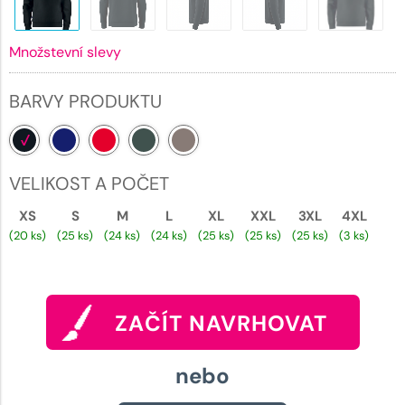
Množstevní slevy
BARVY PRODUKTU
VELIKOST A POČET
XS
S
M
L
XL
XXL
3XL
4XL
(20 ks)
(25 ks)
(24 ks)
(24 ks)
(25 ks)
(25 ks)
(25 ks)
(3 ks)
ZAČÍT NAVRHOVAT
nebo