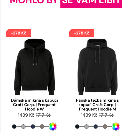
-278 Kč
-278 Kč
Dámská mikina s kapucí
Pánská těžká mikina s
Craft Corp. | Frequent
kapucí Craft Corp. |
Hoodie W
Frequent Hoodie M
1439 Kč
1717 Kč
1439 Kč
1717 Kč