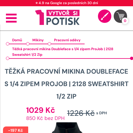
⭐ 4.9 na Google za posledních 30 dní
0
Domů
Mikiny
Pracovní oděvy
Těžká pracovní mikina Doubleface s 1/4 zipem ProJob | 2128
Sweatshirt 1/2 Zip
TĚŽKÁ PRACOVNÍ MIKINA DOUBLEFACE
S 1/4 ZIPEM PROJOB | 2128 SWEATSHIRT
1/2 ZIP
Aktuální
1029
Kč
1226
Kč
s DPH
cena
Původn
850 Kč bez DPH
je:
cena
1029 Kč.
-
197
Kč