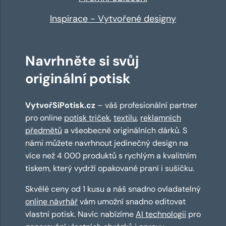
Inspirace - Vytvořené designy
Navrhněte si svůj
originální potisk
VytvořSiPotisk.cz
– váš profesionální partner
pro online
potisk triček
,
textilu
,
reklamních
předmětů
a všeobecně originálních dárků. S
námi můžete navrhnout jedinečný design na
více než 4 000 produktů s rychlým a kvalitním
tiskem, který vydrží opakované praní i sušičku.
Skvělé ceny od 1 kusu a náš snadno ovladatelný
online návrhář
vám umožní snadno editovat
vlastní potisk. Navíc nabízíme
AI technologii
pro