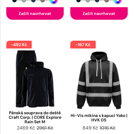
Začít navrhovat
Začít navrhovat
-492 Kč
-167 Kč
Pánská souprava do deště
Hi-Vis mikina s kapucí Yoko |
Craft Corp. | CORE Explore
HVK 05
Rain Set M
2469 Kč
2961 Kč
849 Kč
1016 Kč