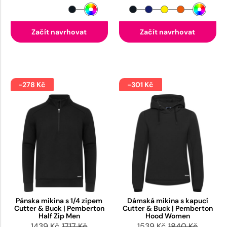
Začít navrhovat
Začít navrhovat
-278 Kč
-301 Kč
Pánska mikina s 1/4 zipem
Dámská mikina s kapucí
Cutter & Buck | Pemberton
Cutter & Buck | Pemberton
Half Zip Men
Hood Women
1439 Kč
1717 Kč
1539 Kč
1840 Kč