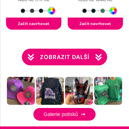
Začít navrhovat
Začít navrhovat
ZOBRAZIT DALŠÍ
Galerie potisků