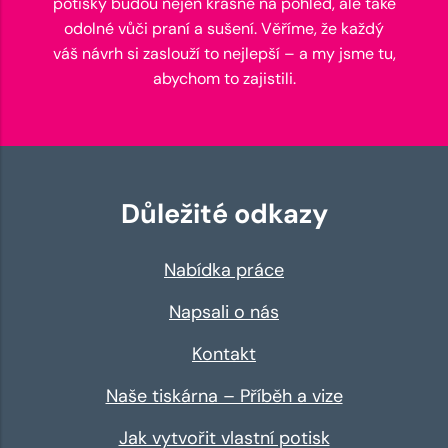
potisky budou nejen krásné na pohled, ale také
odolné vůči praní a sušení. Věříme, že každý
váš návrh si zaslouží to nejlepší – a my jsme tu,
abychom to zajistili.
Důležité odkazy
Nabídka práce
Napsali o nás
Kontakt
Naše tiskárna – Příběh a vize
Jak vytvořit vlastní potisk