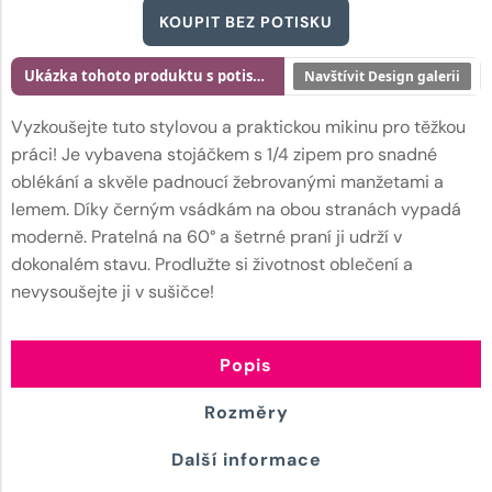
KOUPIT BEZ POTISKU
Ukázka tohoto produktu s potiskem
Navštívit Design galerii
Vyzkoušejte tuto stylovou a praktickou mikinu pro těžkou
práci! Je vybavena stojáčkem s 1/4 zipem pro snadné
oblékání a skvěle padnoucí žebrovanými manžetami a
lemem. Díky černým vsádkám na obou stranách vypadá
moderně. Pratelná na 60° a šetrné praní ji udrží v
dokonalém stavu. Prodlužte si životnost oblečení a
nevysoušejte ji v sušičce!
Popis
Rozměry
Další informace