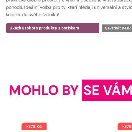
pohodlí. Ideální volba pro ty, kteří hledají univerzální a styl
kousek do svého šatníku!
Ukázka tohoto produktu s potiskem
Navštívit Desig
MOHLO BY
SE VÁM
-378 Kč
-378