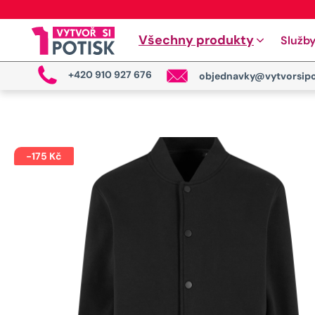
Všechny produkty
Služb
+420 910 927 676
objednavky@vytvorsipo
-
175
Kč