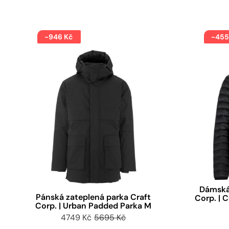
-946 Kč
-455
Dámská
Pánská zateplená parka Craft
Corp. | 
Corp. | Urban Padded Parka M
4749 Kč
5695 Kč