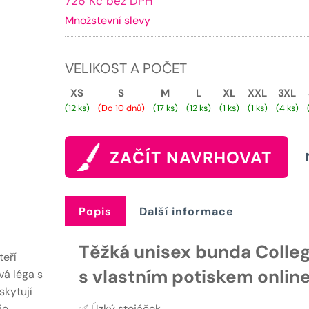
726 Kč bez DPH
cena
Množstevní slevy
je:
879 Kč.
VELIKOST A POČET
XS
S
M
L
XL
XXL
3XL
(12 ks)
(Do 10 dnů)
(17 ks)
(12 ks)
(1 ks)
(1 ks)
(4 ks)
ZAČÍT NAVRHOVAT
Popis
Další informace
Těžká unisex bunda Colle
teří
s vlastním potiskem onlin
vá léga s
skytují
je
✅ Úzký stojáček