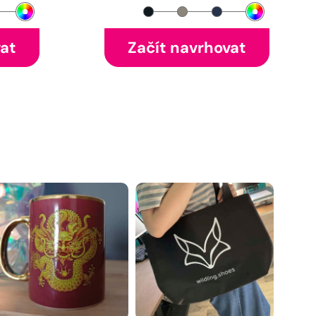
vat
Začít navrhovat