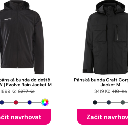
pánská bunda do deště
Pánská bunda Craft Corp
W | Evolve Rain Jacket M
Jacket M
1899 Kč
2277 Kč
3419 Kč
4101 Kč
čít navrhovat
Začít navrho