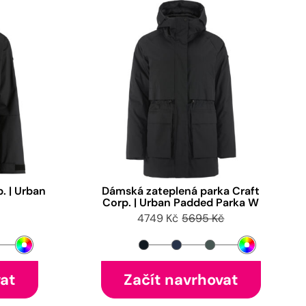
. | Urban
Dámská zateplená parka Craft
Corp. | Urban Padded Parka W
4749 Kč
5695 Kč
vat
Začít navrhovat