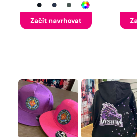
Začít navrhovat
Za