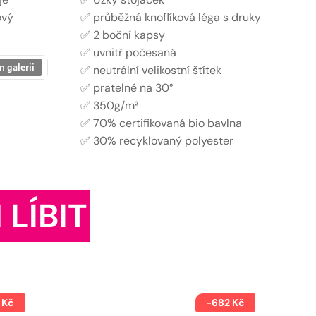
ový
✅ průběžná knoflíková léga s druky
✅ 2 boční kapsy
✅ uvnitř počesaná
n galerii
✅ neutrální velikostní štítek
✅ pratelné na 30°
✅ 350g/m²
✅ 70% certifikovaná bio bavlna
✅ 30% recyklovaný polyester
 LÍBIT
 Kč
-682 Kč