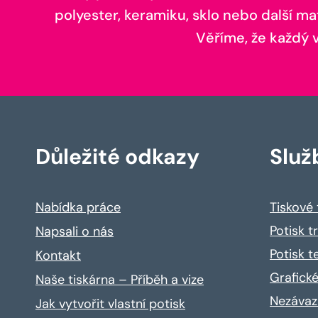
polyester, keramiku, sklo nebo další ma
Věříme, že každý vá
Důležité odkazy
Služ
Nabídka práce
Tiskové
Potisk t
Napsali o nás
Potisk t
Kontakt
Grafické
Naše tiskárna – Příběh a vize
Nezávaz
Jak vytvořit vlastní potisk