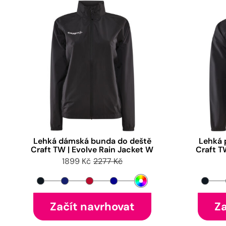
Lehká dámská bunda do deště
Lehká 
Craft TW | Evolve Rain Jacket W
Craft T
1899 Kč
2277 Kč
Začít navrhovat
Za