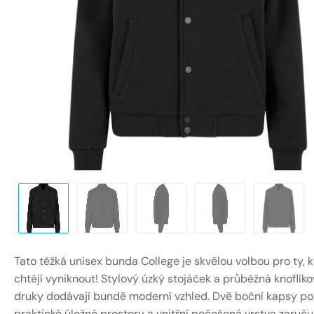
Tato těžká unisex bunda College je skvělou volbou pro ty, k
chtějí vyniknout! Stylový úzký stojáček a průběžná knoflíko
druky dodávají bundě moderní vzhled. Dvě boční kapsy po
praktické úložné prostory a vnitřní počešená vrstva zaruču