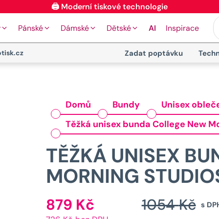
⭐ 4.9 na Google za posledních 30 dní
y
Pánské
Dámské
Dětské
AI
Inspirace
tisk.cz
Zadat poptávku
Techn
Domů
Bundy
Unisex obleč
Těžká unisex bunda College New Mo
TĚŽKÁ UNISEX B
MORNING STUDIOS
879
Kč
1054
Kč
Aktuální
s DP