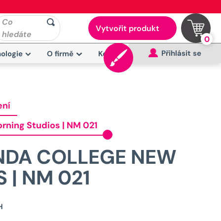
Co
Vytvořit produkt
hledáte
0
Přihlásit se
ologie
O firmě
Kontakt
ení
rning Studios | NM 021
UNDA COLLEGE NEW
 | NM 021
Původní
H