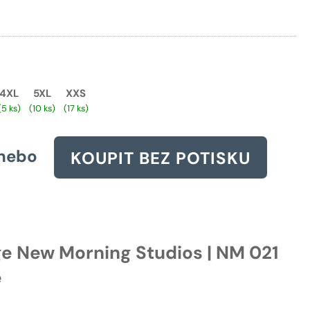
cena
byla:
1054 Kč.
4XL
5XL
XXS
(5 ks)
(10 ks)
(17 ks)
nebo
KOUPIT BEZ POTISKU
ge New Morning Studios | NM 021
e