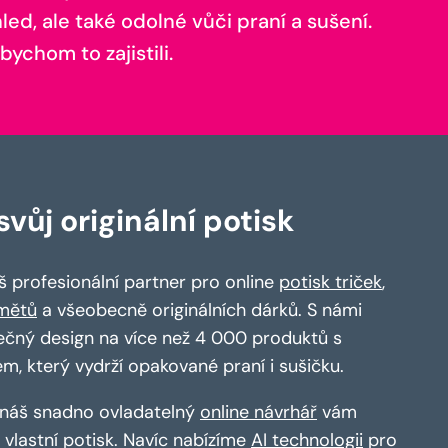
ed, ale také odolné vůči praní a sušení.
bychom to zajistili.
vůj originální potisk
 profesionální partner pro online
potisk triček
,
mětů
a všeobecně originálních dárků. S námi
ečný design na více než 4 000 produktů s
em, který vydrží opakované praní i sušičku.
a náš snadno ovladatelný
online návrhář
vám
vlastní potisk. Navíc nabízíme
AI technologii
pro