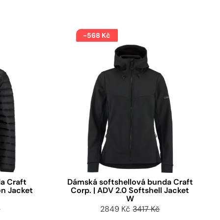
-568 Kč
a Craft
Dámská softshellová bunda Craft
on Jacket
Corp. | ADV 2.0 Softshell Jacket
W
č
2849 Kč
3417 Kč