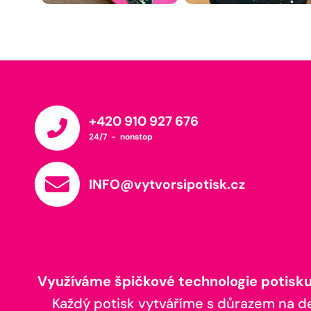
+420 910 927 676
24/7 - nonstop
INFO@vytvorsipotisk.cz
Využíváme špičkové technologie potisku,
Každý potisk vytváříme s důrazem na deta