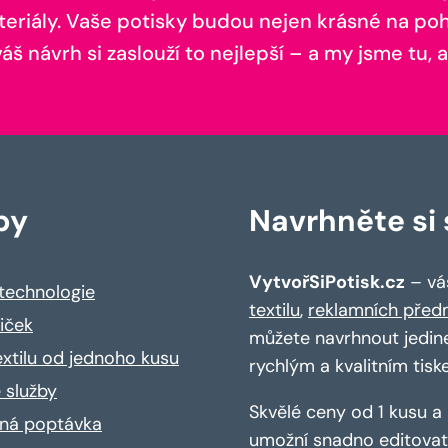
teriály. Vaše potisky budou nejen krásné na pohl
š návrh si zaslouží to nejlepší – a my jsme tu, a
by
Navrhněte si s
VytvořSiPotisk.cz
– váš
 technologie
textilu
,
reklamních před
riček
můžete navrhnout jedin
extilu od jednoho kusu
rychlým a kvalitním tisk
 služby
Skvělé ceny od 1 kusu 
ná poptávka
umožní snadno editovat 