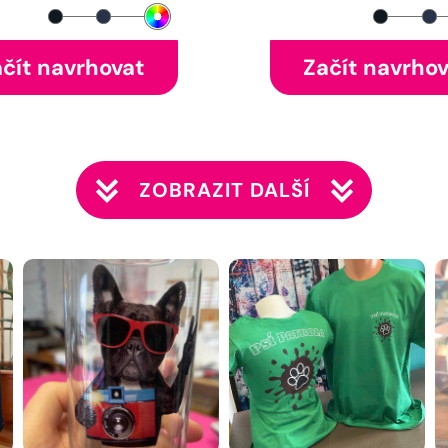
čít navrhovat
Začít navrho
ZOBRAZIT DALŠÍ