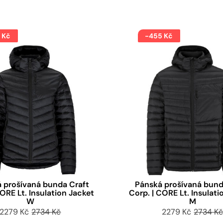
 Kč
-455 Kč
 prošívaná bunda Craft
Pánská prošívaná bund
CORE Lt. Insulation Jacket
Corp. | CORE Lt. Insulati
W
M
2279 Kč
2734 Kč
2279 Kč
2734 K