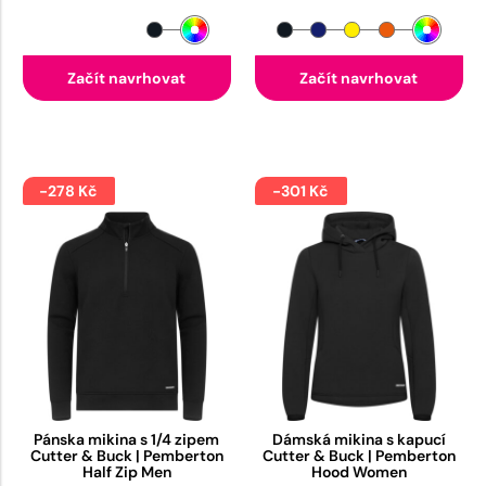
Začít navrhovat
Začít navrhovat
-278 Kč
-301 Kč
Pánska mikina s 1/4 zipem
Dámská mikina s kapucí
Cutter & Buck | Pemberton
Cutter & Buck | Pemberton
Half Zip Men
Hood Women