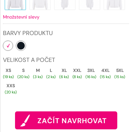
Množstevní slevy
BARVY PRODUKTU
VELIKOST A POČET
XS
S
M
L
XL
XXL
3XL
4XL
5XL
(19 ks)
(20 ks)
(3 ks)
(2 ks)
(6 ks)
(8 ks)
(16 ks)
(15 ks)
(15 ks)
XXS
(20 ks)
ZAČÍT NAVRHOVAT