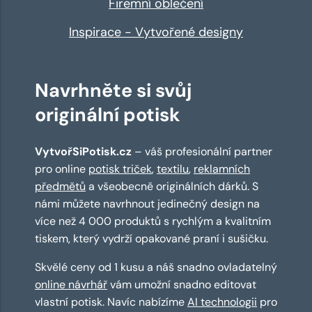
Firemní oblečení
Inspirace - Vytvořené designy
Navrhněte si svůj
originální potisk
VytvořSiPotisk.cz
– váš profesionální partner
pro online
potisk triček
,
textilu
,
reklamních
předmětů
a všeobecně originálních dárků. S
námi můžete navrhnout jedinečný design na
více než 4 000 produktů s rychlým a kvalitním
tiskem, který vydrží opakované praní i sušičku.
Skvělé ceny od 1 kusu a náš snadno ovladatelný
online návrhář
vám umožní snadno editovat
vlastní potisk. Navíc nabízíme
AI technologii
pro