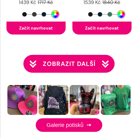
1439 Kč
1717 Kč
1539 Kč
1840 Kč
Začít navrhovat
Začít navrhovat
ZOBRAZIT DALŠÍ
Galerie potisků