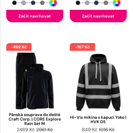
Začít navrhovat
Začít navrhovat
-492 Kč
-167 Kč
Pánská souprava do deště
Hi-Vis mikina s kapucí Yoko |
Craft Corp. | CORE Explore
HVK 05
Rain Set M
2469 Kč
2961 Kč
849 Kč
1016 Kč