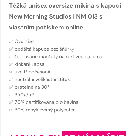
Těžká unisex oversize mikina s kapucí
New Morning Studios | NM 013 s
vlastním potiskem online
✅ Oversize
✅ podšitá kapuce bez šňůrky
✅ žebrované manžety na rukávech a lemu
✅ klokaní kapsa
✅ uvnitř počesaná
✅ neutrální velikostní štítek
✅ pratelné na 30°
✅ 350g/m²
✅ 70% certifikovaná bio bavlna
✅ 30% recyklovaný polyester