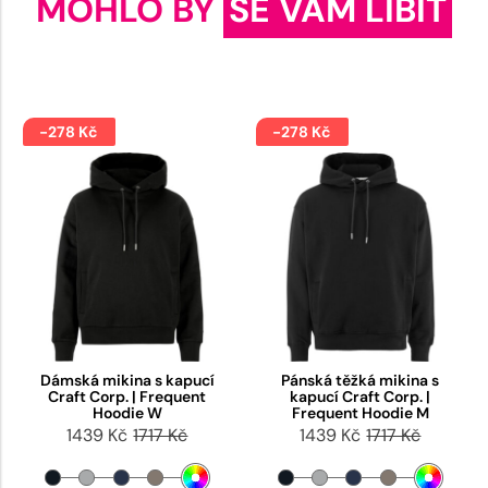
MOHLO BY
SE VÁM LÍBIT
-278 Kč
-278 Kč
Dámská mikina s kapucí
Pánská těžká mikina s
Craft Corp. | Frequent
kapucí Craft Corp. |
Hoodie W
Frequent Hoodie M
1439 Kč
1717 Kč
1439 Kč
1717 Kč