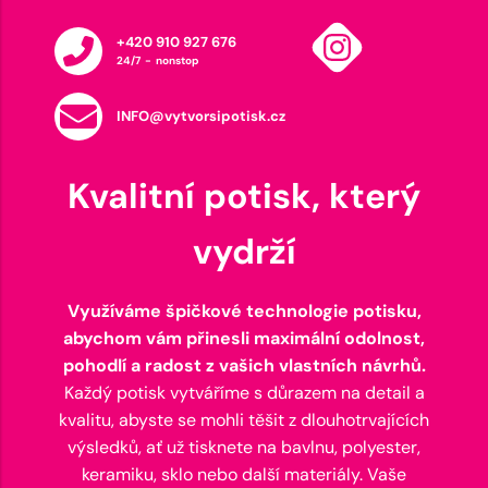
+420 910 927 676
24/7 - nonstop
INFO@vytvorsipotisk.cz
Kvalitní potisk, který
vydrží
Využíváme špičkové technologie potisku,
abychom vám přinesli maximální odolnost,
pohodlí a radost z vašich vlastních návrhů.
Každý potisk vytváříme s důrazem na detail a
kvalitu, abyste se mohli těšit z dlouhotrvajících
výsledků, ať už tisknete na bavlnu, polyester,
keramiku, sklo nebo další materiály. Vaše