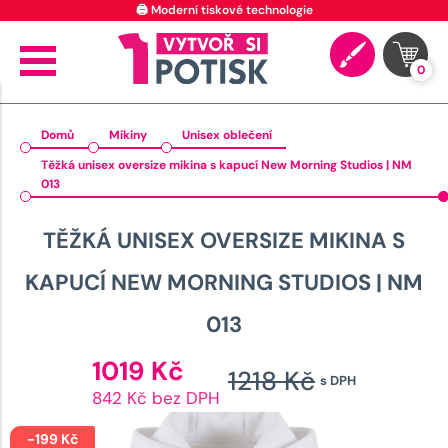
🖨️ Moderní tiskové technologie
0
Domů
Mikiny
Unisex oblečení
Těžká unisex oversize mikina s kapucí New Morning Studios | NM
013
TĚŽKÁ UNISEX OVERSIZE MIKINA S
KAPUCÍ NEW MORNING STUDIOS | NM
013
Aktuální
1019
Kč
1218
Kč
s DPH
cena
Původn
842 Kč bez DPH
je:
cena
1019 Kč.
-
199
Kč