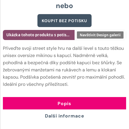
nebo
KOUPIT BEZ POTISKU
Ukázka tohoto produktu s potiskem
Navštívit Design galerii
Přiveďte svoji street style hru na další level s touto těžkou
unisex oversize mikinou s kapucí. Nadměrně velká,
pohodlná a bezpečná díky podšité kapuci bez šňůrky. Se
žebrovanými manžetami na rukávech a lemu a klokaní
kapsou. Podšívka počešená zevnitř pro maximální pohodlí.
Ideální pro všechny příležitosti.
Popis
Další informace