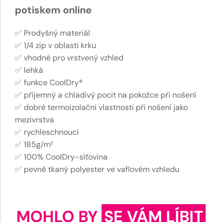
potiskem online
✅ Prodyšný materiál
✅ 1/4 zip v oblasti krku
✅ vhodné pro vrstvený vzhled
✅ lehká
✅ funkce CoolDry®
✅ příjemný a chladivý pocit na pokožce při nošení
✅ dobré termoizolační vlastnosti při nošení jako
mezivrstva
✅ rychleschnoucí
✅ 185g/m²
✅ 100% CoolDry-síťovina
✅ pevně tkaný polyester ve vaflovém vzhledu
MOHLO BY
SE VÁM LÍBIT