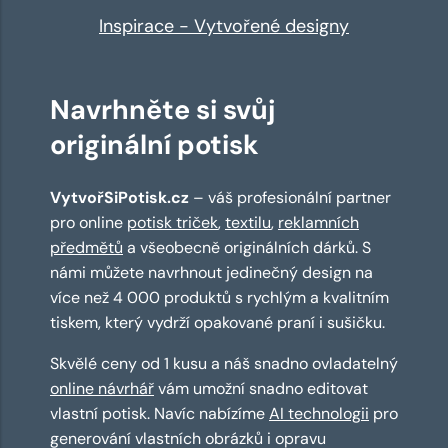
Inspirace - Vytvořené designy
Navrhněte si svůj
originální potisk
VytvořSiPotisk.cz
– váš profesionální partner
pro online
potisk triček
,
textilu
,
reklamních
předmětů
a všeobecně originálních dárků. S
námi můžete navrhnout jedinečný design na
více než 4 000 produktů s rychlým a kvalitním
tiskem, který vydrží opakované praní i sušičku.
Skvělé ceny od 1 kusu a náš snadno ovladatelný
online návrhář
vám umožní snadno editovat
vlastní potisk. Navíc nabízíme
AI technologii
pro
generování vlastních obrázků i opravu