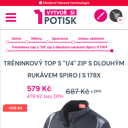
🖨️ Moderní tiskové technologie
0
Domů
Mikiny
Sportovní
Unisex oblečení
Tréninkový top s "1/4" zip s dlouhým rukávem Spiro | S 178X
TRÉNINKOVÝ TOP S "1/4" ZIP S DLOUHÝM
RUKÁVEM SPIRO | S 178X
Aktuální
579
Kč
687
Kč
s DPH
cena
Původn
479 Kč bez DPH
je:
cena
579 Kč.
-
108
Kč
byla: