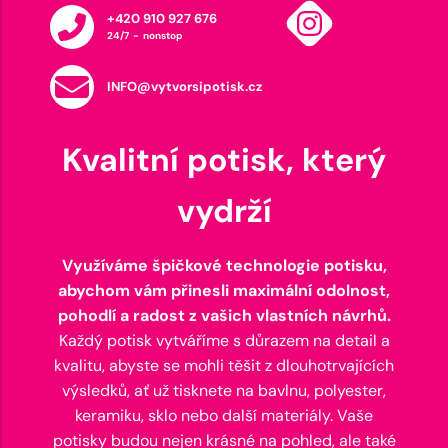
+420 910 927 676
24/7 - nonstop
INFO@vytvorsipotisk.cz
Kvalitní potisk, který
vydrží
Využíváme špičkové technologie potisku,
abychom vám přinesli maximální odolnost,
pohodlí a radost z vašich vlastních návrhů.
Každý potisk vytváříme s důrazem na detail a
kvalitu, abyste se mohli těšit z dlouhotrvajících
výsledků, ať už tisknete na bavlnu, polyester,
keramiku, sklo nebo další materiály. Vaše
potisky budou nejen krásné na pohled, ale také