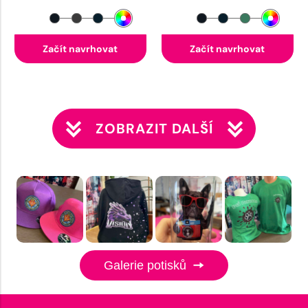
Začít navrhovat
Začít navrhovat
ZOBRAZIT DALŠÍ
Galerie potisků