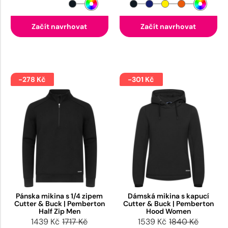
Začít navrhovat
Začít navrhovat
-278 Kč
-301 Kč
Pánska mikina s 1/4 zipem
Dámská mikina s kapucí
Cutter & Buck | Pemberton
Cutter & Buck | Pemberton
Half Zip Men
Hood Women
1439 Kč
1717 Kč
1539 Kč
1840 Kč