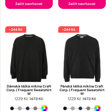
Začít navrhovat
Začít navrhovat
-244 Kč
-244 Kč
Dámská těžká mikina Craft
Pánská těžká mikina Craft
Corp. | Frequent Sweatshirt
Corp. | Frequent Sweatshirt
W
M
1229 Kč
1473 Kč
1229 Kč
1473 Kč