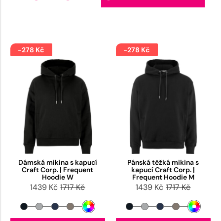
-278 Kč
-278 Kč
Dámská mikina s kapucí
Pánská těžká mikina s
Craft Corp. | Frequent
kapucí Craft Corp. |
Hoodie W
Frequent Hoodie M
1439 Kč
1717 Kč
1439 Kč
1717 Kč