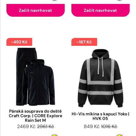
Začít navrhovat
Začít navrhovat
-492 Kč
-167 Kč
Pánská souprava do deště
Hi-Vis mikina s kapucí Yoko |
Craft Corp. | CORE Explore
HVK 05
Rain Set M
2469 Kč
2961 Kč
849 Kč
1016 Kč