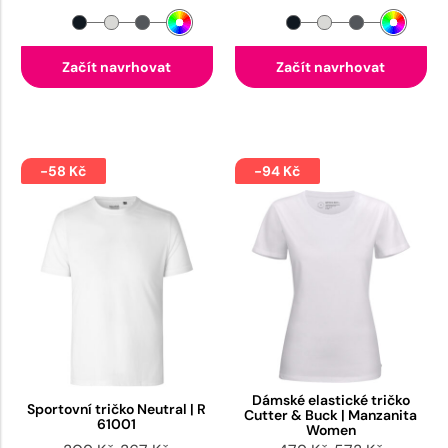
Začít navrhovat
Začít navrhovat
-58 Kč
-94 Kč
Dámské elastické tričko
Sportovní tričko Neutral | R
Cutter & Buck | Manzanita
61001
Women