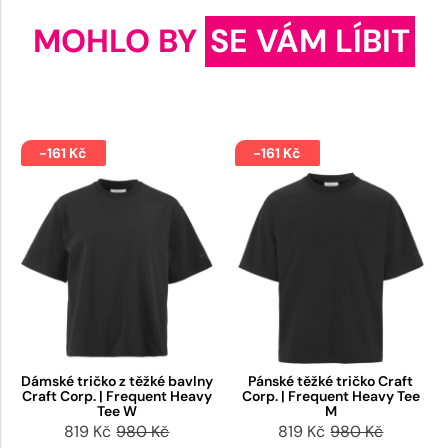
MOHLO BY
SE VÁM LÍBIT
-161 Kč
-161 Kč
Dámské tričko z těžké bavlny
Pánské těžké tričko Craft
Craft Corp. | Frequent Heavy
Corp. | Frequent Heavy Tee
Tee W
M
819 Kč
980 Kč
819 Kč
980 Kč