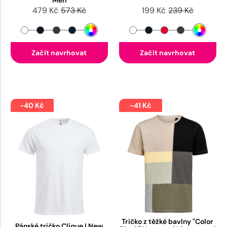
Men
479 Kč
573 Kč
199 Kč
239 Kč
Začít navrhovat
Začít navrhovat
-40 Kč
-41 Kč
Tričko z těžké bavlny "Color
Pánské tričko Clique | New