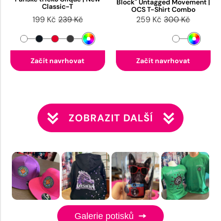
Block" Untagged Movement |
Classic-T
OCS T-Shirt Combo
199 Kč
239 Kč
259 Kč
300 Kč
Začít navrhovat
Začít navrhovat
ZOBRAZIT DALŠÍ
Galerie potisků