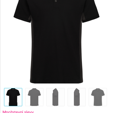
756 Kč.
Množstevní slevy