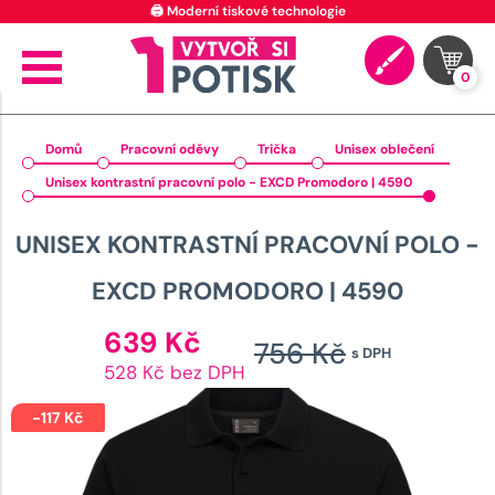
🖨️ Moderní tiskové technologie
0
Domů
Pracovní oděvy
Trička
Unisex oblečení
Unisex kontrastní pracovní polo - EXCD Promodoro | 4590
UNISEX KONTRASTNÍ PRACOVNÍ POLO -
EXCD PROMODORO | 4590
Aktuální
639
Kč
756
Kč
s DPH
cena
Původn
528 Kč bez DPH
je:
cena
639 Kč.
-
117
Kč
byla: