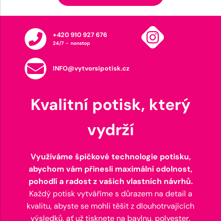
+420 910 927 676
24/7 - nonstop
INFO@vytvorsipotisk.cz
Kvalitní potisk, který
vydrží
Využíváme špičkové technologie potisku,
abychom vám přinesli maximální odolnost,
pohodlí a radost z vašich vlastních návrhů.
Každý potisk vytváříme s důrazem na detail a
kvalitu, abyste se mohli těšit z dlouhotrvajících
výsledků, ať už tisknete na bavlnu, polyester,