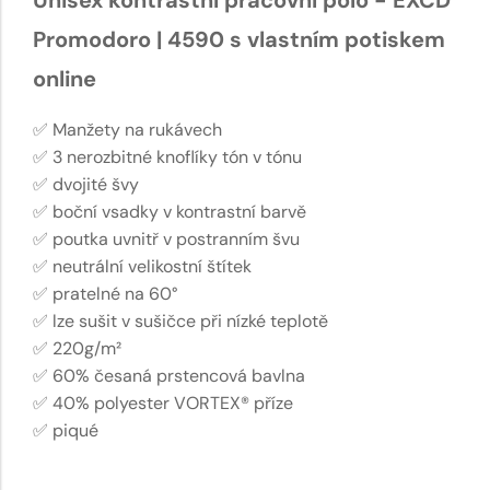
Promodoro | 4590 s vlastním potiskem
online
✅ Manžety na rukávech
✅ 3 nerozbitné knoflíky tón v tónu
✅ dvojité švy
✅ boční vsadky v kontrastní barvě
✅ poutka uvnitř v postranním švu
✅ neutrální velikostní štítek
✅ pratelné na 60°
✅ lze sušit v sušičce při nízké teplotě
✅ 220g/m²
✅ 60% česaná prstencová bavlna
✅ 40% polyester VORTEX® příze
✅ piqué