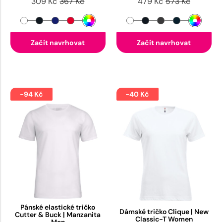
309 Kč
367 Kč
479 Kč
573 Kč
Začít navrhovat
Začít navrhovat
-94 Kč
-40 Kč
Pánské elastické tričko
Dámské tričko Clique | New
Cutter & Buck | Manzanita
Classic-T Women