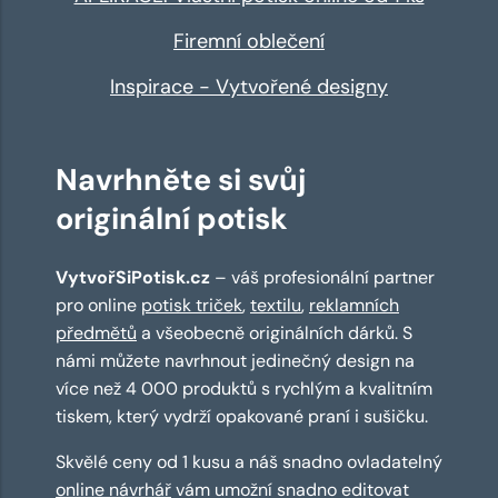
Firemní oblečení
Inspirace - Vytvořené designy
Navrhněte si svůj
originální potisk
VytvořSiPotisk.cz
– váš profesionální partner
pro online
potisk triček
,
textilu
,
reklamních
předmětů
a všeobecně originálních dárků. S
námi můžete navrhnout jedinečný design na
více než 4 000 produktů s rychlým a kvalitním
tiskem, který vydrží opakované praní i sušičku.
Skvělé ceny od 1 kusu a náš snadno ovladatelný
online návrhář
vám umožní snadno editovat