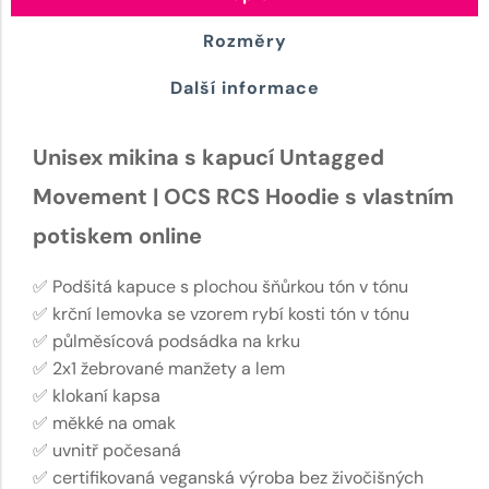
Rozměry
Další informace
Unisex mikina s kapucí Untagged
Movement | OCS RCS Hoodie s vlastním
potiskem online
✅ Podšitá kapuce s plochou šňůrkou tón v tónu
✅ krční lemovka se vzorem rybí kosti tón v tónu
✅ půlměsícová podsádka na krku
✅ 2x1 žebrované manžety a lem
✅ klokaní kapsa
✅ měkké na omak
✅ uvnitř počesaná
✅ certifikovaná veganská výroba bez živočišných