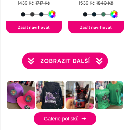
1439 Kč
1717 Kč
1539 Kč
1840 Kč
Začít navrhovat
Začít navrhovat
ZOBRAZIT DALŠÍ
Galerie potisků