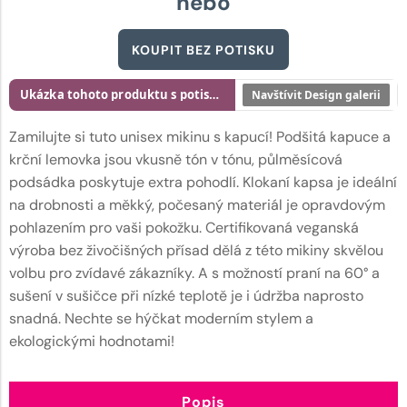
nebo
KOUPIT BEZ POTISKU
Ukázka tohoto produktu s potiskem
Navštívit Design galerii
Zamilujte si tuto unisex mikinu s kapucí! Podšitá kapuce a
krční lemovka jsou vkusně tón v tónu, půlměsícová
podsádka poskytuje extra pohodlí. Klokaní kapsa je ideální
na drobnosti a měkký, počesaný materiál je opravdovým
pohlazením pro vaši pokožku. Certifikovaná veganská
výroba bez živočišných přísad dělá z této mikiny skvělou
volbu pro zvídavé zákazníky. A s možností praní na 60° a
sušení v sušičce při nízké teplotě je i údržba naprosto
snadná. Nechte se hýčkat moderním stylem a
ekologickými hodnotami!
Popis