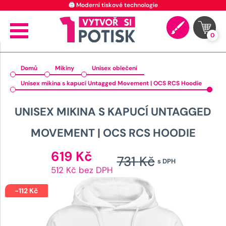
🖨️ Moderní tiskové technologie
0
Domů
Mikiny
Unisex oblečení
Unisex mikina s kapucí Untagged Movement | OCS RCS Hoodie
UNISEX MIKINA S KAPUCÍ UNTAGGED
MOVEMENT | OCS RCS HOODIE
Aktuální
619
Kč
731
Kč
s DPH
cena
Původní
512 Kč bez DPH
je:
cena
619 Kč.
-
112
Kč
byla: