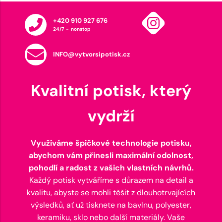
+420 910 927 676
24/7 - nonstop
INFO@vytvorsipotisk.cz
Kvalitní potisk, který
vydrží
Využíváme špičkové technologie potisku,
abychom vám přinesli maximální odolnost,
pohodlí a radost z vašich vlastních návrhů.
Každý potisk vytváříme s důrazem na detail a
kvalitu, abyste se mohli těšit z dlouhotrvajících
výsledků, ať už tisknete na bavlnu, polyester,
keramiku, sklo nebo další materiály. Vaše