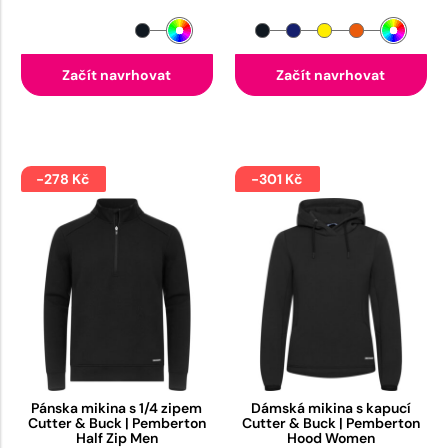
Začít navrhovat
Začít navrhovat
-278 Kč
-301 Kč
Pánska mikina s 1/4 zipem
Dámská mikina s kapucí
Cutter & Buck | Pemberton
Cutter & Buck | Pemberton
Half Zip Men
Hood Women