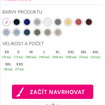
BARVY PRODUKTU
VELIKOST A POČET
XS
S
M
L
XL
XXL
3XL
4XL
(31 ks)
(72 ks)
(165 ks)
(192 ks)
(158 ks)
(108 ks)
(51 ks)
(34 ks)
5XL
XXS
(16 ks)
(17 ks)
ZAČÍT NAVRHOVAT