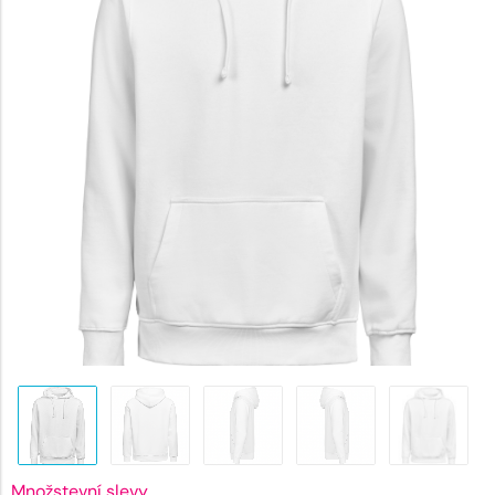
731 Kč.
Množstevní slevy