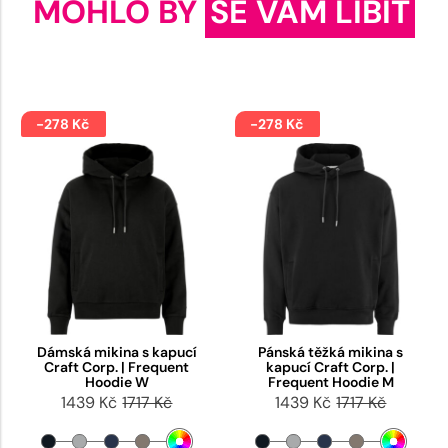
MOHLO BY
SE VÁM LÍBIT
-278 Kč
-278 Kč
Dámská mikina s kapucí
Pánská těžká mikina s
Craft Corp. | Frequent
kapucí Craft Corp. |
Hoodie W
Frequent Hoodie M
1439 Kč
1717 Kč
1439 Kč
1717 Kč