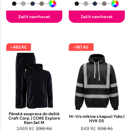
Začít navrhovat
Začít navrhovat
-492 Kč
-167 Kč
Pánská souprava do deště
Hi-Vis mikina s kapucí Yoko |
Craft Corp. | CORE Explore
HVK 05
Rain Set M
2469 Kč
2961 Kč
849 Kč
1016 Kč