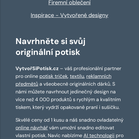
Firemní oblečení
Inspirace - Vytvořené designy
Navrhněte si svůj
originální potisk
VytvořSiPotisk.cz
– váš profesionální partner
pro online
potisk triček
,
textilu
,
reklamních
předmětů
a všeobecně originálních dárků. S
námi můžete navrhnout jedinečný design na
více než 4 000 produktů s rychlým a kvalitním
tiskem, který vydrží opakované praní i sušičku.
Skvělé ceny od 1 kusu a náš snadno ovladatelný
online návrhář
vám umožní snadno editovat
vlastní potisk. Navíc nabízíme
AI technologii
pro