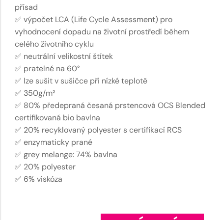
přísad
✅ výpočet LCA (Life Cycle Assessment) pro
vyhodnocení dopadu na životní prostředí během
celého životního cyklu
✅ neutrální velikostní štítek
✅ pratelné na 60°
✅ lze sušit v sušičce při nízké teplotě
✅ 350g/m²
✅ 80% předepraná česaná prstencová OCS Blended
certifikovaná bio bavlna
✅ 20% recyklovaný polyester s certifikací RCS
✅ enzymaticky prané
✅ grey melange: 74% bavlna
✅ 20% polyester
✅ 6% viskóza