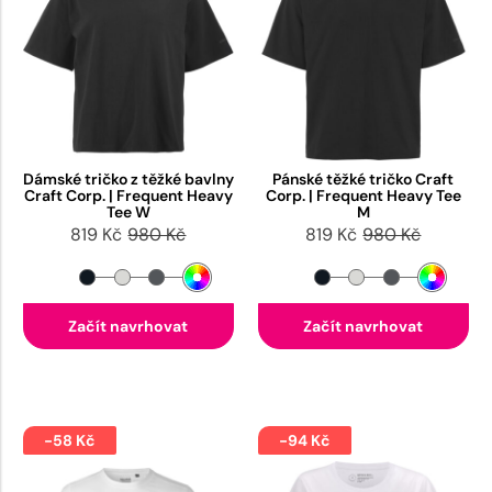
Dámské tričko z těžké bavlny
Pánské těžké tričko Craft
Craft Corp. | Frequent Heavy
Corp. | Frequent Heavy Tee
Tee W
M
819 Kč
980 Kč
819 Kč
980 Kč
Začít navrhovat
Začít navrhovat
-58 Kč
-94 Kč