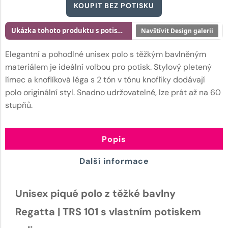
KOUPIT BEZ POTISKU
Ukázka tohoto produktu s potiskem
Navštívit Design galerii
Elegantní a pohodlné unisex polo s těžkým bavlněným
materiálem je ideální volbou pro potisk. Stylový pletený
límec a knoflíková léga s 2 tón v tónu knoflíky dodávají
polo originální styl. Snadno udržovatelné, lze prát až na 60
stupňů.
Popis
Další informace
Unisex piqué polo z těžké bavlny
Regatta | TRS 101 s vlastním potiskem