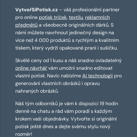
VytvořSiPotisk.cz
– váš profesionální partner
pro online
potisk triček
,
textilu
,
reklamních
předmětů
a všeobecně originálních dárků. S
námi můžete navrhnout jedinečný design na
více než 4 000 produktů s rychlým a kvalitním
tiskem, který vydrží opakované praní i sušičku.
Skvělé ceny od 1 kusu a náš snadno ovladatelný
online návrhář
vám umožní snadno editovat
vlastní potisk. Navíc nabízíme
AI technologii
pro
generování vlastních obrázků i opravu
nahraných obrázků.
Náš tým odborníků je vám k dispozici 19 hodin
denně na chatu a rád vám poradí s každým
krokem vaší objednávky. Vytvořte si originální
potisk ještě dnes a dejte svému stylu nový
rozměr!