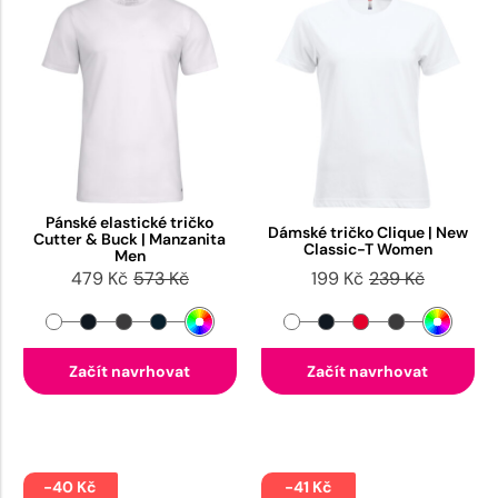
Pánské elastické tričko
Dámské tričko Clique | New
Cutter & Buck | Manzanita
Classic-T Women
Men
479 Kč
573 Kč
199 Kč
239 Kč
Začít navrhovat
Začít navrhovat
-40 Kč
-41 Kč