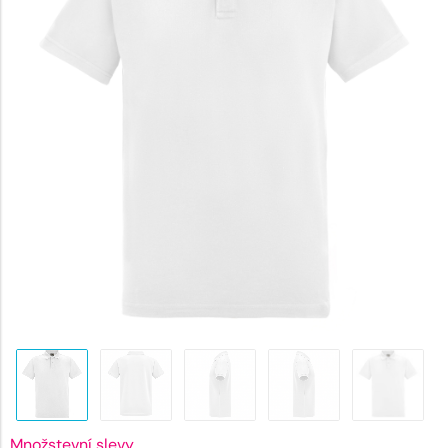
326 Kč.
Množstevní slevy