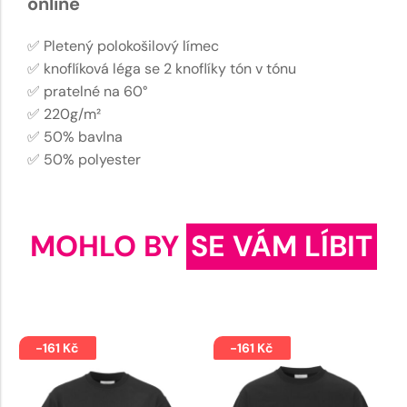
online
✅ Pletený polokošilový límec
✅ knoflíková léga se 2 knoflíky tón v tónu
✅ pratelné na 60°
✅ 220g/m²
✅ 50% bavlna
✅ 50% polyester
MOHLO BY
SE VÁM LÍBIT
-161 Kč
-161 Kč