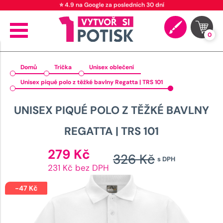
⭐ 4.9 na Google za posledních 30 dní
0
Domů
Trička
Unisex oblečení
Unisex piqué polo z těžké bavlny Regatta | TRS 101
UNISEX PIQUÉ POLO Z TĚŽKÉ BAVLNY
REGATTA | TRS 101
Aktuální
279
Kč
326
Kč
s DPH
cena
Původn
231 Kč bez DPH
je:
cena
279 Kč.
-
47
Kč
byla: