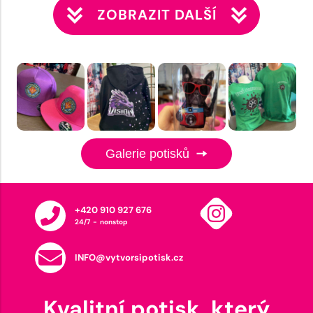
ZOBRAZIT DALŠÍ
Galerie potisků
+420 910 927 676
24/7 - nonstop
INFO@vytvorsipotisk.cz
Kvalitní potisk, který