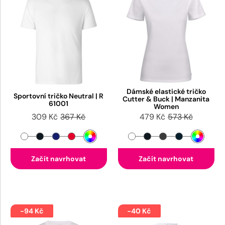
Dámské elastické tričko
Sportovní tričko Neutral | R
Cutter & Buck | Manzanita
61001
Women
309 Kč
367 Kč
479 Kč
573 Kč
Začít navrhovat
Začít navrhovat
-94 Kč
-40 Kč