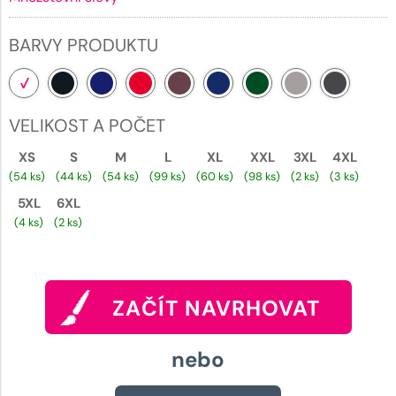
BARVY PRODUKTU
VELIKOST A POČET
XS
S
M
L
XL
XXL
3XL
4XL
(54 ks)
(44 ks)
(54 ks)
(99 ks)
(60 ks)
(98 ks)
(2 ks)
(3 ks)
5XL
6XL
(4 ks)
(2 ks)
ZAČÍT NAVRHOVAT
nebo