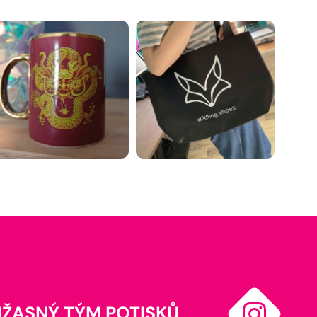
ÚŽASNÝ TÝM POTISKŮ