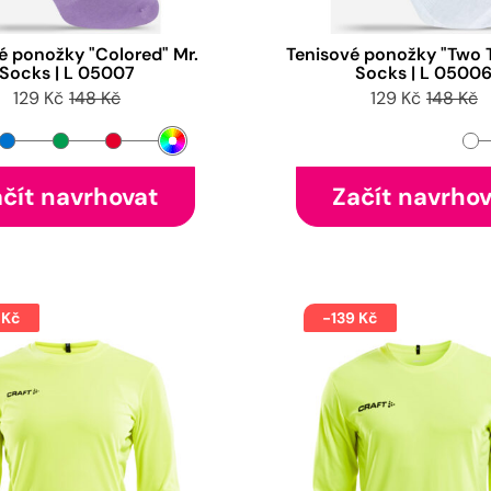
é ponožky "Colored" Mr.
Tenisové ponožky "Two T
Socks | L 05007
Socks | L 0500
129 Kč
148 Kč
129 Kč
148 Kč
čít navrhovat
Začít navrho
 Kč
-139 Kč