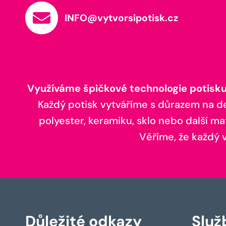
INFO@vytvorsipotisk.cz
Využíváme špičkové technologie potisku,
Každý potisk vytváříme s důrazem na deta
polyester, keramiku, sklo nebo další ma
Věříme, že každý vá
Důležité odkazy
Služ