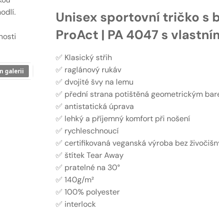
odlí.
Unisex sportovní tričko s
ProAct | PA 4047 s vlastní
nosti
✅ Klasický střih
✅ raglánový rukáv
n galerii
✅ dvojité švy na lemu
✅ přední strana potištěná geometrickým ba
✅ antistatická úprava
✅ lehký a příjemný komfort při nošení
✅ rychleschnoucí
✅ certifikovaná veganská výroba bez živočišn
✅ štítek Tear Away
✅ pratelné na 30°
✅ 140g/m²
✅ 100% polyester
✅ interlock