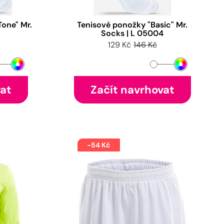
one" Mr.
Tenisové ponožky "Basic" Mr.
6
Socks | L 05004
129 Kč
146 Kč
vat
Začít navrhovat
-54 Kč