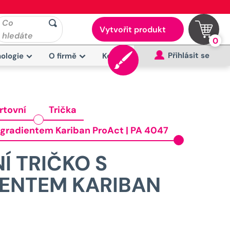
Co
Vytvořit produkt
hledáte
0
Přihlásit se
ologie
O firmě
Kontakt
rtovní
Trička
 gradientem Kariban ProAct | PA 4047
Í TRIČKO S
ENTEM KARIBAN