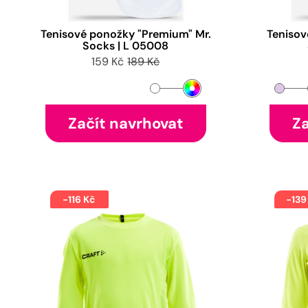
Tenisové ponožky "Premium" Mr.
Tenisov
Socks | L 05008
159 Kč
189 Kč
Začít navrhovat
Za
-116 Kč
-139