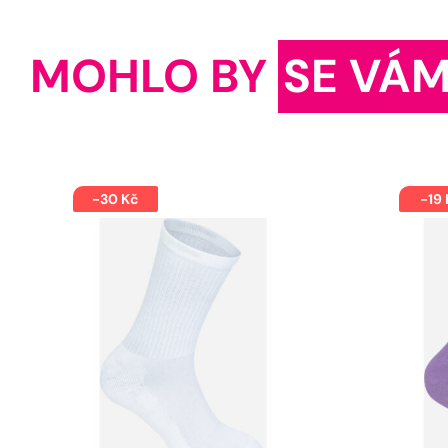
MOHLO BY
SE VÁM
-30 Kč
-19