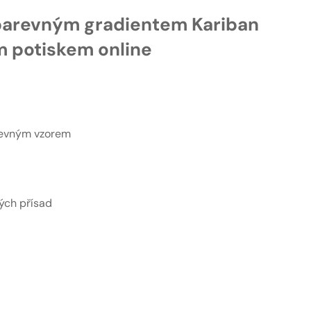
 barevným gradientem Kariban
m potiskem online
revným vzorem
ých přísad