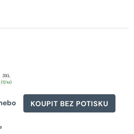
Původní
cena
byla:
353 Kč.
3XL
(12 ks)
nebo
KOUPIT BEZ POTISKU
e