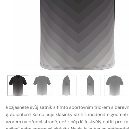
Rozjasněte svůj šatník s tímto sportovním tričkem s bare
gradientem! Kombinuje klasický střih s moderním geomet
vzorem na přední straně, což z něj dělá skvělý outfit pro k
nošení nebo sportovní aktivity. Navíc je vybaven antistatic