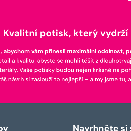
Kvalitní potisk, který vydrží
 abychom vám přinesli maximální odolnost, poh
il a kvalitu, abyste se mohli těšit z dlouhotrvaj
teriály. Vaše potisky budou nejen krásné na pohl
š návrh si zaslouží to nejlepší – a my jsme tu, a
by
Navrhněte si s