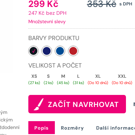
299
Kč
353
Kč
Aktuální
s DPH
247 Kč bez DPH
cena
Množstevní slevy
je:
299 Kč.
BARVY PRODUKTU
VELIKOST A POČET
XS
S
M
L
XL
XXL
(27 ks)
(2 ks)
(45 ks)
(31 ks)
(Do 10 dnů)
(Do 10 dnů)
ZAČÍT NAVRHOVAT
vným
rickým
aždodenní
Popis
Rozměry
Další informac
kou