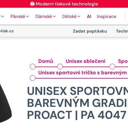
⭐ 4.9 na Google za posledních 30 dní
y
Pánské
Dámské
Dětské
AI
Inspirace
tisk.cz
Zadat poptávku
Techn
Domů
Unisex oblečení
Spo
Unisex sportovní tričko s barevným
UNISEX SPORTOVN
BAREVNÝM GRADI
PROACT | PA 4047