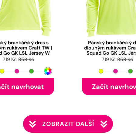
ký brankářský dres s
Pánský brankářský d
ým rukávem Craft TW |
dlouhým rukávem Craf
d Go GK LSL Jersey W
Squad Go GK LSL Jer
719 Kč
858 Kč
719 Kč
858 Kč
čít navrhovat
Začít navrho
ZOBRAZIT DALŠÍ