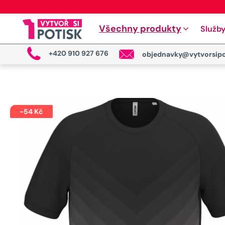
Všechny produkty
Služb
+420 910 927 676
objednavky@vytvorsipo
-
54
Kč