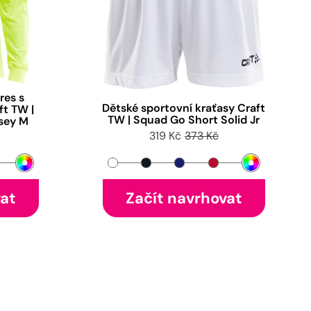
res s
Dětské sportovní kraťasy Craft
t TW |
TW | Squad Go Short Solid Jr
sey M
319 Kč
373 Kč
vat
Začít navrhovat