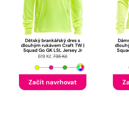
Dětský brankářský dres s
Dáms
dlouhým rukávem Craft TW |
dlouh
Squad Go GK LSL Jersey Jr
Squa
619 Kč
735 Kč
Začít navrhovat
Za