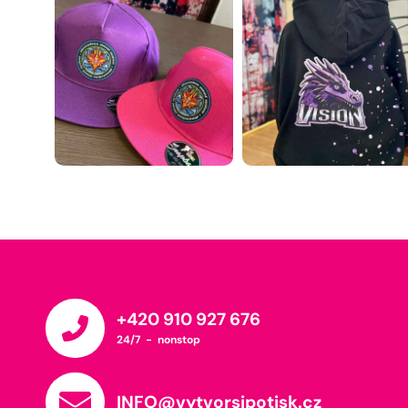
+420 910 927 676
24/7 - nonstop
INFO@vytvorsipotisk.cz