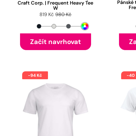
Pánské t
Craft Corp. | Frequent Heavy Tee
Fr
W
819 Kč
980 Kč
Začít navrhovat
Za
-94 Kč
-40