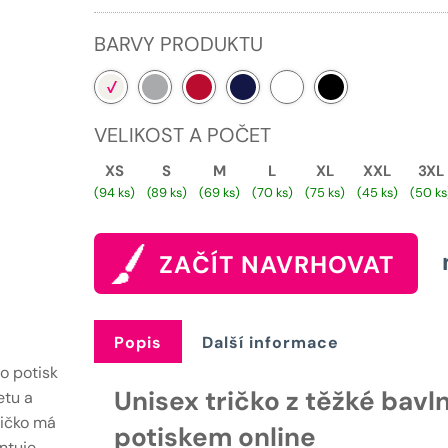
2
219 Kč.
BARVY PRODUKTU
VELIKOST A POČET
XS
S
M
L
XL
XXL
3XL
(94 ks)
(89 ks)
(69 ks)
(70 ks)
(75 ks)
(45 ks)
(50 ks
ZAČÍT NAVRHOVAT
Popis
Další informace
ro potisk
Unisex tričko z těžké bavl
etu a
ričko má
potiskem online
ntuje