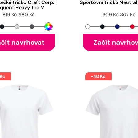
ěžké tričko Craft Corp. |
Sportovní tričko Neutral 
equent Heavy Tee M
819 Kč
980 Kč
309 Kč
367 Kč
čít navrhovat
Začít navrho
 Kč
-40 Kč