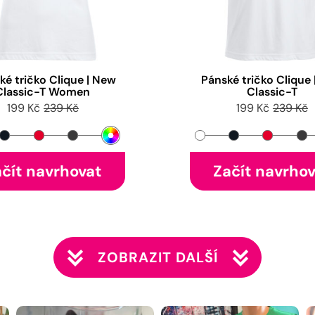
é tričko Clique | New
Pánské tričko Clique
Classic-T Women
Classic-T
199 Kč
239 Kč
199 Kč
239 Kč
čít navrhovat
Začít navrho
ZOBRAZIT DALŠÍ