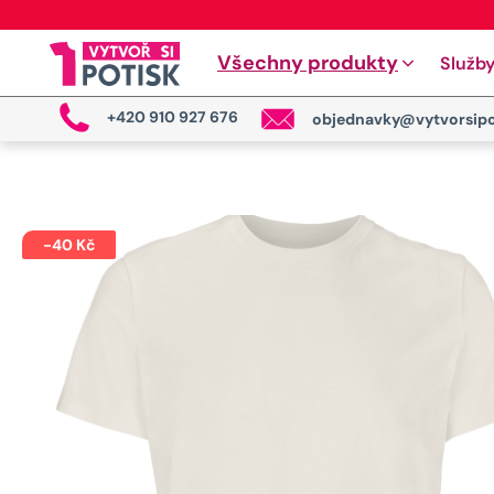
Všechny produkty
Služb
+420 910 927 676
objednavky@vytvorsipo
-
40
Kč