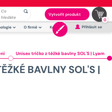
Co
Vytvořit produkt
hledáte
0
Přihlásit se
ologie
O firmě
Kontakt
ení
Unisex tričko z těžké bavlny SOL'S | Lyam
TĚŽKÉ BAVLNY SOL'S |
ůvodní
ena
yla: