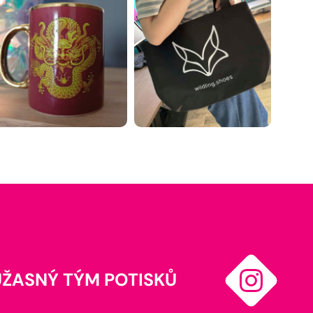
ÚŽASNÝ TÝM POTISKŮ