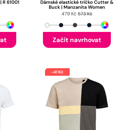
| R 61001
Dámské elastické tričko Cutter &
Buck | Manzanita Women
479 Kč
573 Kč
vat
Začít navrhovat
-41 Kč