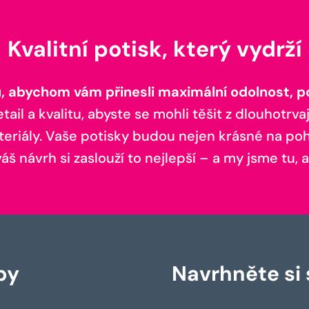
Kvalitní potisk, který vydrží
 abychom vám přinesli maximální odolnost, poh
il a kvalitu, abyste se mohli těšit z dlouhotrvaj
teriály. Vaše potisky budou nejen krásné na pohl
š návrh si zaslouží to nejlepší – a my jsme tu, a
by
Navrhněte si s