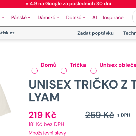
⭐ 4.9 na Google za posledních 30 dní
y
Pánské
Dámské
Dětské
AI
Inspirace
tisk.cz
Zadat poptávku
Techn
Domů
Trička
Unisex obleč
UNISEX TRIČKO Z 
LYAM
P
219
Kč
259
Kč
Aktuální
s DPH
c
181 Kč bez DPH
cena
b
Množstevní slevy
je: