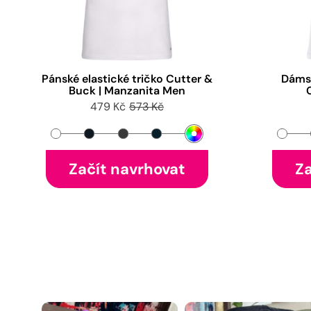
Pánské elastické tričko Cutter &
Dámsk
Buck | Manzanita Men
479 Kč
573 Kč
Začít navrhovat
Za