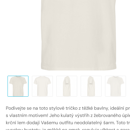
Podívejte se na toto stylové tričko z těžké bavlny, ideální p
s vlastním motivem! Jeho kulatý výstřih z žebrovaného úpl
krční lem dodají Vašemu outfitu neodolatelný šarm. Toto t
vysokou hustotu, je měkké na omak, reguluje vlhkost a gara