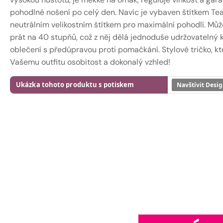
pohodlné nošení po celý den. Navíc je vybaven štítkem Te
neutrálním velikostním štítkem pro maximální pohodlí. Může
prát na 40 stupňů, což z něj dělá jednoduše udržovatelný 
oblečení s předúpravou proti pomačkání. Stylové tričko, k
Vašemu outfitu osobitost a dokonalý vzhled!
Ukázka tohoto produktu s potiskem
Navštívit Desig