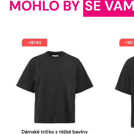
MOHLO BY
SE VÁM
-161 Kč
-161
Dámské tričko z těžké bavlny