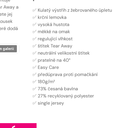
ar Away a
✅ Kulatý výstřih z žebrovaného úpletu
te jej
✅ krční lemovka
kousek
✅ vysoká hustota
teré dodá
✅ měkké na omak
✅ regulující vlhkost
✅ štítek Tear Away
n galerii
✅ neutrální velikostní štítek
✅ pratelné na 40°
✅ Easy Care
✅ předúprava proti pomačkání
✅ 180g/m²
✅ 73% česaná bavlna
✅ 27% recyklovaný polyester
✅ single jersey